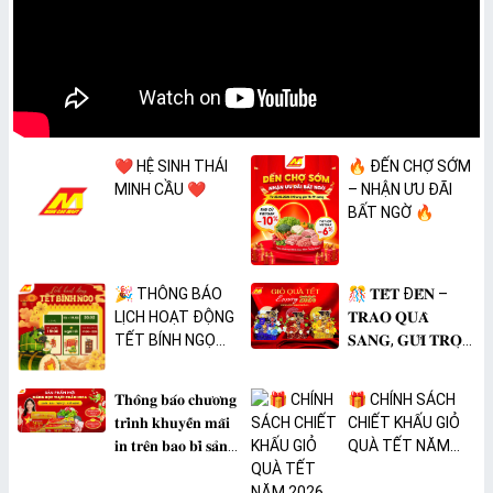
❤️ HỆ SINH THÁI
🔥 ĐẾN CHỢ SỚM
MINH CẦU ❤️
– NHẬN ƯU ĐÃI
BẤT NGỜ 🔥
🎉 THÔNG BÁO
🎊 𝐓𝐄̂́𝐓 Đ𝐄̂́𝐍 –
LỊCH HOẠT ĐỘNG
𝐓𝐑𝐀𝐎 𝐐𝐔𝐀̀
TẾT BÍNH NGỌ
𝐒𝐀𝐍𝐆, 𝐆𝐔̛̉𝐈 𝐓𝐑𝐎̣𝐍
2026 🎉
𝐓𝐀̂𝐌 𝐘́ 🎊
𝐓𝐡𝐨̂𝐧𝐠 𝐛𝐚́𝐨 𝐜𝐡𝐮̛𝐨̛𝐧𝐠
🎁 CHÍNH SÁCH
𝐭𝐫𝐢̀𝐧𝐡 𝐤𝐡𝐮𝐲𝐞̂́𝐧 𝐦𝐚̃𝐢
CHIẾT KHẤU GIỎ
𝐢𝐧 𝐭𝐫𝐞̂𝐧 𝐛𝐚𝐨 𝐛𝐢̀ 𝐬𝐚̉𝐧
QUÀ TẾT NĂM
𝐩𝐡𝐚̂̉𝐦 𝐌𝐀̀𝐍𝐆 𝐁𝐎̣𝐂
2026
𝐓𝐇𝐔̛̣𝐂 𝐏𝐇𝐀̂̉𝐌