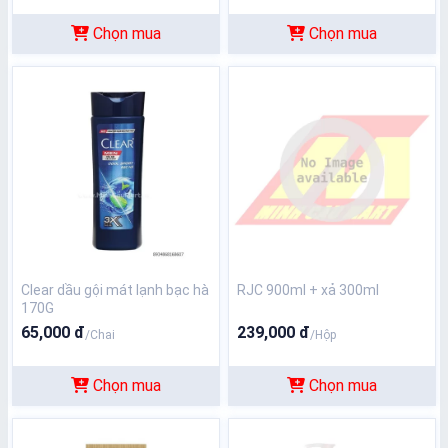
Chọn mua
Chọn mua
Clear dầu gội mát lạnh bạc hà
RJC 900ml + xả 300ml
170G
65,000 đ
239,000 đ
/Chai
/Hộp
Chọn mua
Chọn mua