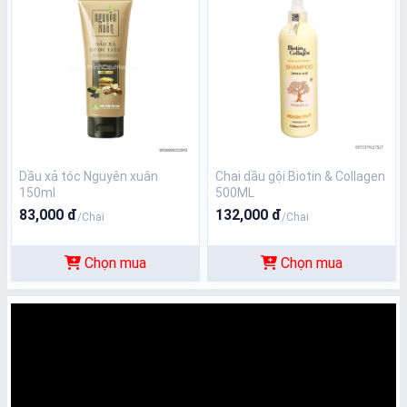
Dầu xả tóc Nguyên xuân
Chai dầu gội Biotin & Collagen
150ml
500ML
83,000 đ
132,000 đ
/Chai
/Chai
Chọn mua
Chọn mua