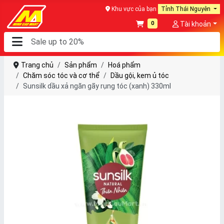
Khu vực của bạn
Tỉnh Thái Nguyên
0
Tài khoản
Trang chủ
Sản phẩm
Hoá phẩm
Chăm sóc tóc và cơ thể
Dầu gội, kem ủ tóc
Sunsilk dầu xả ngăn gãy rụng tóc (xanh) 330ml