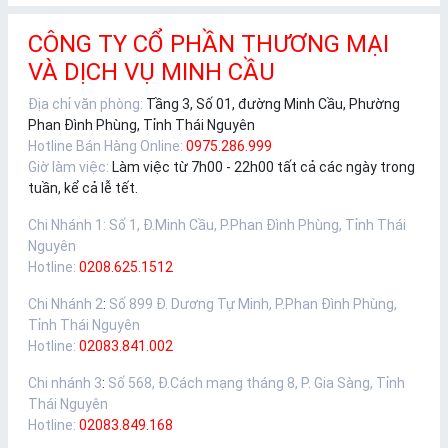
CÔNG TY CỔ PHẦN THƯƠNG MẠI
VÀ DỊCH VỤ MINH CẦU
Địa chỉ văn phòng:
Tầng 3, Số 01, đường Minh Cầu, Phường
Phan Đình Phùng, Tỉnh Thái Nguyên
Hotline Bán Hàng Online:
0975.286.999
Giờ làm việc:
Làm việc từ 7h00 - 22h00 tất cả các ngày trong
tuần, kể cả lễ tết.
Chi Nhánh 1
:
Số 1, Đ.Minh Cầu, P.Phan Đình Phùng, Tỉnh Thái
Nguyên
Hotline:
0208.625.1512
Chi Nhánh 2
:
Số 899 Đ. Dương Tự Minh, P.Phan Đình Phùng,
Tỉnh Thái Nguyên
Hotline:
02083.841.002
Chi nhánh 3
:
Số 568, Đ.Cách mạng tháng 8, P. Gia Sàng, Tỉnh
Thái Nguyên
Hotline:
02083.849.168