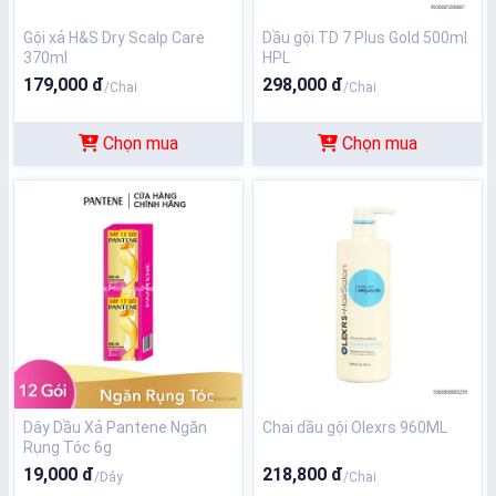
Gội xả H&S Dry Scalp Care
Dầu gội TD 7 Plus Gold 500ml
370ml
HPL
179,000 đ
298,000 đ
/Chai
/Chai
Chọn mua
Chọn mua
Dây Dầu Xả Pantene Ngăn
Chai dầu gội Olexrs 960ML
Rụng Tóc 6g
19,000 đ
218,800 đ
/Dây
/Chai