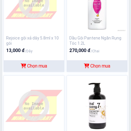
Rejoice gội xả dây 5.8ml x 10
Dầu Gội Pantene Ngăn Rụng
gói
Tóc 1.2L
13,000 đ
270,000 đ
/Dây
/Chai
Chọn mua
Chọn mua