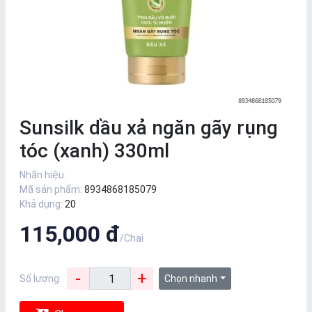
Sunsilk dầu xả ngăn gãy rụng
tóc (xanh) 330ml
Nhãn hiệu:
Mã sản phẩm:
8934868185079
Khả dụng:
20
115,000 đ
/Chai
-
+
Số lượng:
Chọn nhanh