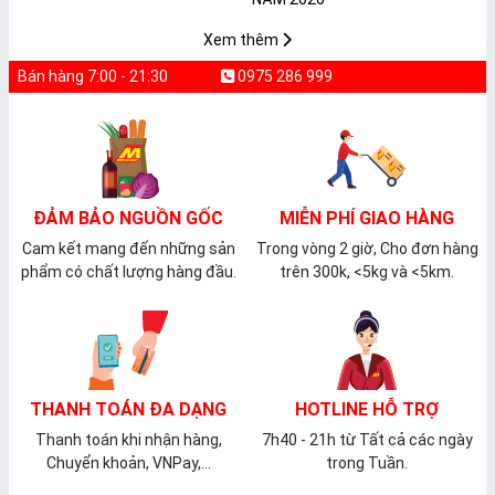
𝐏𝐕𝐂 𝐌𝐈𝐂𝐀
Xem thêm
Bán hàng 7:00 - 21:30
0975 286 999
ĐẢM BẢO NGUỒN GỐC
MIỄN PHÍ GIAO HÀNG
Cam kết mang đến những sản
Trong vòng 2 giờ, Cho đơn hàng
phẩm có chất lượng hàng đầu.
trên 300k, <5kg và <5km.
THANH TOÁN ĐA DẠNG
HOTLINE HỖ TRỢ
Thanh toán khi nhận hàng,
7h40 - 21h từ Tất cả các ngày
Chuyển khoản, VNPay,...
trong Tuần.