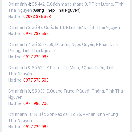
Chi nhánh 4
:
Số 442, Đ.Cách mạng tháng 8, P.Tích Lương, Tỉnh
Thái Nguyên
(Gang Thép Thái Nguyên)
Hotline:
02083.836.368
Chi nhánh 5
:
Số 47, Quốc lộ 1B, P.Linh Sơn, Tỉnh Thái Nguyên
Hotline:
0976.788.552
Chi nhánh 7
:
Số 558-560, Đ.Lương Ngọc Quyến, P.Phan Đình
Phùng, Tỉnh Thái Nguyên
Hotline:
0917.220.985
Chi nhánh 8
:
Số 529, Đ.Dương Tự Minh, P.Quan Triều, Tỉnh
Thái Nguyên
Hotline:
0977.570.503
Chi nhánh 9
:
Số 333, Đ.Quang Trung, P.Quyết Thắng, Tỉnh Thái
Nguyên
Hotline:
0974.980.706
Chi nhánh 10
:
Đ. Bắc Sơn kéo dài, Tổ 75, P.Phan Đình Phùng, T.
Thái Nguyên
Hotline:
0917.220.985