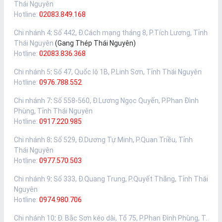
Thái Nguyên
Hotline:
02083.849.168
Chi nhánh 4
:
Số 442, Đ.Cách mạng tháng 8, P.Tích Lương, Tỉnh
Thái Nguyên
(Gang Thép Thái Nguyên)
Hotline:
02083.836.368
Chi nhánh 5
:
Số 47, Quốc lộ 1B, P.Linh Sơn, Tỉnh Thái Nguyên
Hotline:
0976.788.552
Chi nhánh 7
:
Số 558-560, Đ.Lương Ngọc Quyến, P.Phan Đình
Phùng, Tỉnh Thái Nguyên
Hotline:
0917.220.985
Chi nhánh 8
:
Số 529, Đ.Dương Tự Minh, P.Quan Triều, Tỉnh
Thái Nguyên
Hotline:
0977.570.503
Chi nhánh 9
:
Số 333, Đ.Quang Trung, P.Quyết Thắng, Tỉnh Thái
Nguyên
Hotline:
0974.980.706
Chi nhánh 10
:
Đ. Bắc Sơn kéo dài, Tổ 75, P.Phan Đình Phùng, T.