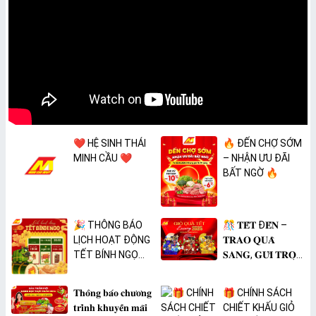
❤️ HỆ SINH THÁI
🔥 ĐẾN CHỢ SỚM
MINH CẦU ❤️
– NHẬN ƯU ĐÃI
BẤT NGỜ 🔥
🎉 THÔNG BÁO
🎊 𝐓𝐄̂́𝐓 Đ𝐄̂́𝐍 –
LỊCH HOẠT ĐỘNG
𝐓𝐑𝐀𝐎 𝐐𝐔𝐀̀
TẾT BÍNH NGỌ
𝐒𝐀𝐍𝐆, 𝐆𝐔̛̉𝐈 𝐓𝐑𝐎̣𝐍
2026 🎉
𝐓𝐀̂𝐌 𝐘́ 🎊
𝐓𝐡𝐨̂𝐧𝐠 𝐛𝐚́𝐨 𝐜𝐡𝐮̛𝐨̛𝐧𝐠
🎁 CHÍNH SÁCH
𝐭𝐫𝐢̀𝐧𝐡 𝐤𝐡𝐮𝐲𝐞̂́𝐧 𝐦𝐚̃𝐢
CHIẾT KHẤU GIỎ