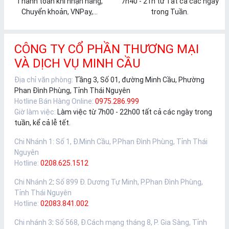
Thanh toán khi nhận hàng,
7h40 - 21h từ Tất cả các ngày
Chuyển khoản, VNPay,...
trong Tuần.
CÔNG TY CỔ PHẦN THƯƠNG MẠI
VÀ DỊCH VỤ MINH CẦU
Địa chỉ văn phòng:
Tầng 3, Số 01, đường Minh Cầu, Phường
Phan Đình Phùng, Tỉnh Thái Nguyên
Hotline Bán Hàng Online:
0975.286.999
Giờ làm việc:
Làm việc từ 7h00 - 22h00 tất cả các ngày trong
tuần, kể cả lễ tết.
Chi Nhánh 1
:
Số 1, Đ.Minh Cầu, P.Phan Đình Phùng, Tỉnh Thái
Nguyên
Hotline:
0208.625.1512
Chi Nhánh 2
:
Số 899 Đ. Dương Tự Minh, P.Phan Đình Phùng,
Tỉnh Thái Nguyên
Hotline:
02083.841.002
Chi nhánh 3
:
Số 568, Đ.Cách mạng tháng 8, P. Gia Sàng, Tỉnh