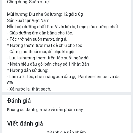
Công dụng: Suôn mượt
Mùi hương: Dịu nhẹ Số lượng: 12 gói x 6g
Sản xuất tại: Việt Nam
Hỗn hợp dưỡng chất Pro-V với lớp bọt mịn giàu dưỡng chất
- Giúp dưỡng ẩm cân bằng cho tóc.
- Tóc trở nên suôn mượt, óng ả.
* Hương thơm tươi mát dễ chịu cho tóc
- Cảm giác thoải mái, dễ chịu khi gội.
- Lưu lại hương thơm trên tóc suốt ngày dài.
* Nhãn hiệu dầu gội bán chạy số 1 Nhật Bản
* Hướng dẫn sử dụng:
- Làm ướt tóc, nhẹ nhàng xoa dầu gội Pantene lên tóc và da
đầu.
- Xả nước lại thật sạch.
Đánh giá
Không có đánh giá nào về sản phẩm này.
Viết đánh giá
*
Đánh giá sản phẩm