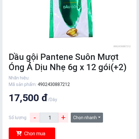
Dầu gội Pantene Suôn Mượt
Óng Ả Dịu Nhẹ 6g x 12 gói(+2)
Nhãn hiệu:
Mã sản phẩm:
4902430887212
17,500 đ
/Dây
-
+
Số lượng:
Chọn nhanh
Chọn mua