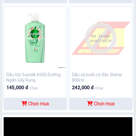
Dầu Gội Sunsilk 650G Dưỡng
Dầu xả bưởi cô đặc Slohar
Ngăn Gãy Rụng
800ml
145,000 đ
242,000 đ
/Chai
/Chai
Chọn mua
Chọn mua