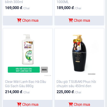
bềnh 300ml
1000ML
169,000 đ
189,000 đ
/Chai
/Chai
Chọn mua
Chọn mua
Clear Mát Lạnh Bạc Hà Dầu
Dầu gội TSUBAKI Phục hồi
Gội Sạch Gàu 880g
chuyên sâu 450ml đen
214,000 đ
225,000 đ
/Chai
/Chai
Chọn mua
Chọn mua