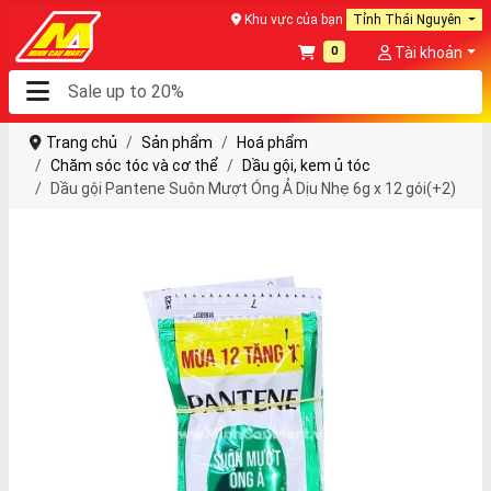
Khu vực của bạn
Tỉnh Thái Nguyên
0
Tài khoản
Trang chủ
Sản phẩm
Hoá phẩm
Chăm sóc tóc và cơ thể
Dầu gội, kem ủ tóc
Dầu gội Pantene Suôn Mượt Óng Ả Dịu Nhẹ 6g x 12 gói(+2)