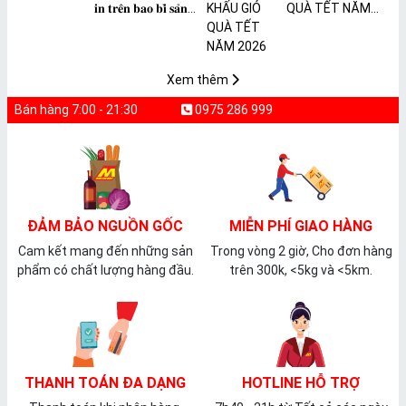
𝐢𝐧 𝐭𝐫𝐞̂𝐧 𝐛𝐚𝐨 𝐛𝐢̀ 𝐬𝐚̉𝐧
QUÀ TẾT NĂM
𝐩𝐡𝐚̂̉𝐦 𝐌𝐀̀𝐍𝐆 𝐁𝐎̣𝐂
2026
𝐓𝐇𝐔̛̣𝐂 𝐏𝐇𝐀̂̉𝐌
𝐏𝐕𝐂 𝐌𝐈𝐂𝐀
Xem thêm
Bán hàng 7:00 - 21:30
0975 286 999
ĐẢM BẢO NGUỒN GỐC
MIỄN PHÍ GIAO HÀNG
Cam kết mang đến những sản
Trong vòng 2 giờ, Cho đơn hàng
phẩm có chất lượng hàng đầu.
trên 300k, <5kg và <5km.
THANH TOÁN ĐA DẠNG
HOTLINE HỖ TRỢ