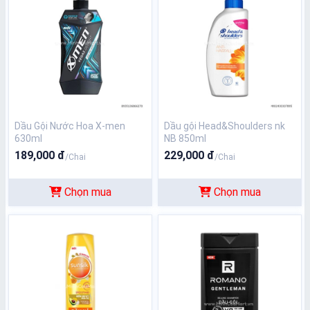
Dầu Gội Nước Hoa X-men
Dầu gội Head&Shoulders nk
630ml
NB 850ml
189,000 đ
229,000 đ
/Chai
/Chai
Chọn mua
Chọn mua