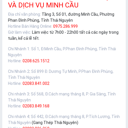
VÀ DỊCH VỤ MINH CẦU
Địa chỉ văn phòng:
Tầng 3, Số 01, đường Minh Cầu, Phường
Phan Đình Phùng, Tỉnh Thái Nguyên
Hotline Bán Hàng Online:
0975.286.999
Giờ làm việc:
Làm việc từ 7h00 - 22h00 tất cả các ngày trong
tuần, kể cả lễ tết.
Chi Nhánh 1
:
Số 1, Đ.Minh Cầu, P.Phan Đình Phùng, Tỉnh Thái
Nguyên
Hotline:
0208.625.1512
Chi Nhánh 2
:
Số 899 Đ. Dương Tự Minh, P.Phan Đình Phùng,
Tỉnh Thái Nguyên
Hotline:
02083.841.002
Chi nhánh 3
:
Số 568, Đ.Cách mạng tháng 8, P. Gia Sàng, Tỉnh
Thái Nguyên
Hotline:
02083.849.168
Chi nhánh 4
:
Số 442, Đ.Cách mạng tháng 8, P.Tích Lương, Tỉnh
Thái Nguyên
(Gang Thép Thái Nguyên)