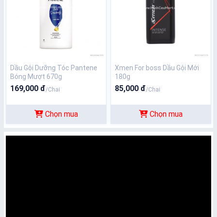
Dầu Gội Dưỡng Tóc Pantene
Xmen For boss Dầu Gội Mới
Bóng Mượt 670g
180g
169,000 đ
85,000 đ
/Chai
/Chai
Chọn mua
Chọn mua