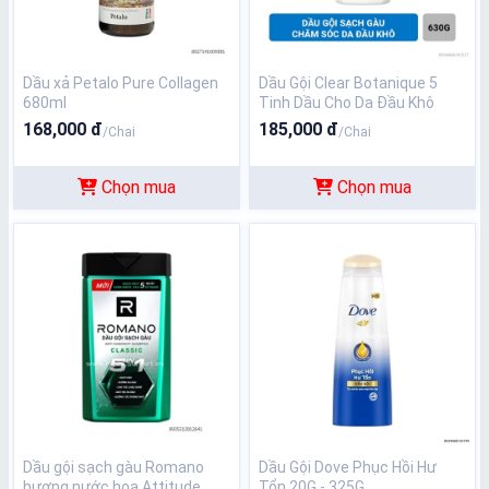
Dầu xả Petalo Pure Collagen
Dầu Gội Clear Botanique 5
680ml
Tinh Dầu Cho Da Đầu Khô
630g
168,000 đ
185,000 đ
/Chai
/Chai
Chọn mua
Chọn mua
Dầu gội sạch gàu Romano
Dầu Gội Dove Phục Hồi Hư
hương nước hoa Attitude
Tổn 20G - 325G