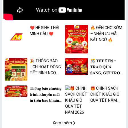
❤️ HỆ SINH THÁI
🔥 ĐẾN CHỢ SỚM
MINH CẦU ❤️
– NHẬN ƯU ĐÃI
BẤT NGỜ 🔥
🎉 THÔNG BÁO
🎊 𝐓𝐄̂́𝐓 Đ𝐄̂́𝐍 –
LỊCH HOẠT ĐỘNG
𝐓𝐑𝐀𝐎 𝐐𝐔𝐀̀
TẾT BÍNH NGỌ
𝐒𝐀𝐍𝐆, 𝐆𝐔̛̉𝐈 𝐓𝐑𝐎̣𝐍
2026 🎉
𝐓𝐀̂𝐌 𝐘́ 🎊
𝐓𝐡𝐨̂𝐧𝐠 𝐛𝐚́𝐨 𝐜𝐡𝐮̛𝐨̛𝐧𝐠
🎁 CHÍNH SÁCH
𝐭𝐫𝐢̀𝐧𝐡 𝐤𝐡𝐮𝐲𝐞̂́𝐧 𝐦𝐚̃𝐢
CHIẾT KHẤU GIỎ
𝐢𝐧 𝐭𝐫𝐞̂𝐧 𝐛𝐚𝐨 𝐛𝐢̀ 𝐬𝐚̉𝐧
QUÀ TẾT NĂM
𝐩𝐡𝐚̂̉𝐦 𝐌𝐀̀𝐍𝐆 𝐁𝐎̣𝐂
2026
𝐓𝐇𝐔̛̣𝐂 𝐏𝐇𝐀̂̉𝐌
𝐏𝐕𝐂 𝐌𝐈𝐂𝐀
Xem thêm