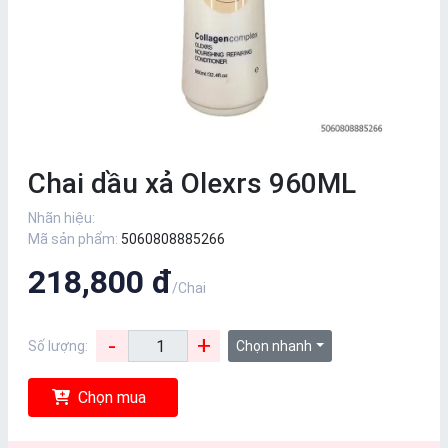
Chai dầu xả Olexrs 960ML
Nhãn hiệu:
Mã sản phẩm:
5060808885266
218,800 đ
/Chai
-
+
Số lượng:
Chọn nhanh
Chọn mua