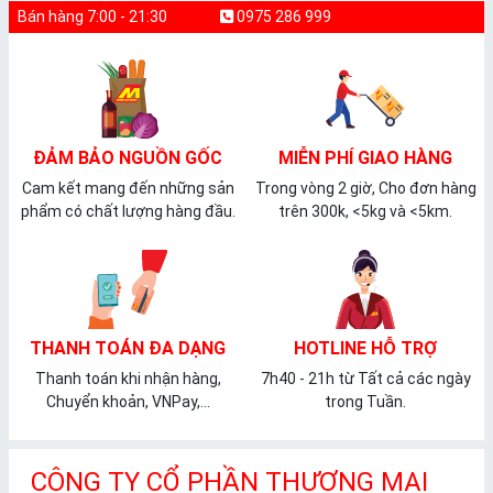
Bán hàng 7:00 - 21:30
0975 286 999
ĐẢM BẢO NGUỒN GỐC
MIỄN PHÍ GIAO HÀNG
Cam kết mang đến những sản
Trong vòng 2 giờ, Cho đơn hàng
phẩm có chất lượng hàng đầu.
trên 300k, <5kg và <5km.
THANH TOÁN ĐA DẠNG
HOTLINE HỖ TRỢ
Thanh toán khi nhận hàng,
7h40 - 21h từ Tất cả các ngày
Chuyển khoản, VNPay,...
trong Tuần.
CÔNG TY CỔ PHẦN THƯƠNG MẠI