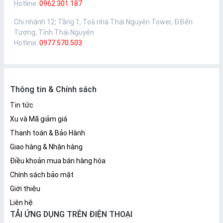
Hotline:
0962.301.187
Chi nhánh 12
:
Tầng 1, Toà nhà Thái Nguyên Tower, Đ.Bến
Tượng, Tỉnh Thái Nguyên
Hotline:
0977.570.503
Thông tin & Chính sách
Tin tức
Xu và Mã giảm giá
Thanh toán & Bảo Hành
Giao hàng & Nhận hàng
Điều khoản mua bán hàng hóa
Chính sách bảo mật
Giới thiệu
Liên hệ
TẢI ỨNG DỤNG TRÊN ĐIỆN THOẠI