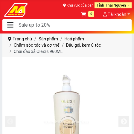
Khu vực của bạn
Tỉnh Thái Nguyên
0
Tài khoản
Trang chủ
Sản phẩm
Hoá phẩm
Chăm sóc tóc và cơ thể
Dầu gội, kem ủ tóc
Chai dầu xả Olexrs 960ML