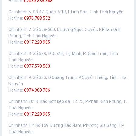
Hotline:
02083.836.368
Chi nhánh 5
:
Số 47, Quốc lộ 1B, P.Linh Sơn, Tỉnh Thái Nguyên
Hotline:
0976.788.552
Chi nhánh 7
:
Số 558-560, Đ.Lương Ngọc Quyến, P.Phan Đình
Phùng, Tỉnh Thái Nguyên
Hotline:
0917.220.985
Chi nhánh 8
:
Số 529, Đ.Dương Tự Minh, P.Quan Triều, Tỉnh
Thái Nguyên
Hotline:
0977.570.503
Chi nhánh 9
:
Số 333, Đ.Quang Trung, P.Quyết Thắng, Tỉnh Thái
Nguyên
Hotline:
0974.980.706
Chi nhánh 10
:
Đ. Bắc Sơn kéo dài, Tổ 75, P.Phan Đình Phùng, T.
Thái Nguyên
Hotline:
0917.220.985
Chi nhánh 11
:
Số 159 Đường Bắc Nam, Phường Gia Sàng, TP.
Thái Nguyên