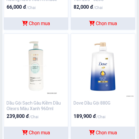
180G
66,000 đ
82,000 đ
/Chai
/Chai
Chọn mua
Chọn mua
Dầu Gội Sạch Gàu Kiềm Dầu
Dove Dầu Gội 880G
Olexrs Màu Xanh 960ml
239,800 đ
189,900 đ
/Chai
/Chai
Chọn mua
Chọn mua