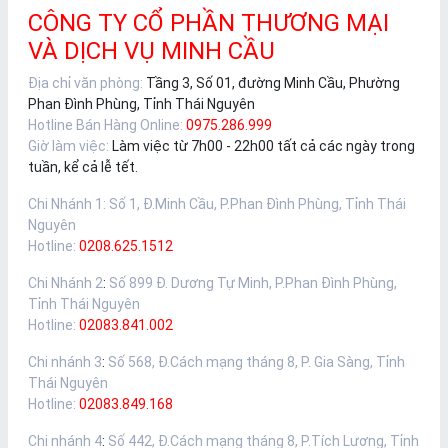
CÔNG TY CỔ PHẦN THƯƠNG MẠI
VÀ DỊCH VỤ MINH CẦU
Địa chỉ văn phòng:
Tầng 3, Số 01, đường Minh Cầu, Phường
Phan Đình Phùng, Tỉnh Thái Nguyên
Hotline Bán Hàng Online:
0975.286.999
Giờ làm việc:
Làm việc từ 7h00 - 22h00 tất cả các ngày trong
tuần, kể cả lễ tết.
Chi Nhánh 1
:
Số 1, Đ.Minh Cầu, P.Phan Đình Phùng, Tỉnh Thái
Nguyên
Hotline:
0208.625.1512
Chi Nhánh 2
:
Số 899 Đ. Dương Tự Minh, P.Phan Đình Phùng,
Tỉnh Thái Nguyên
Hotline:
02083.841.002
Chi nhánh 3
:
Số 568, Đ.Cách mạng tháng 8, P. Gia Sàng, Tỉnh
Thái Nguyên
Hotline:
02083.849.168
Chi nhánh 4
:
Số 442, Đ.Cách mạng tháng 8, P.Tích Lương, Tỉnh