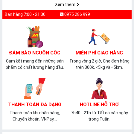
Xem thêm
Bán hàng 7:00 - 21:30
0975 286 999
ĐẢM BẢO NGUỒN GỐC
MIỄN PHÍ GIAO HÀNG
Cam kết mang đến những sản
Trong vòng 2 giờ, Cho đơn hàng
phẩm có chất lượng hàng đầu.
trên 300k, <5kg và <5km.
THANH TOÁN ĐA DẠNG
HOTLINE HỖ TRỢ
Thanh toán khi nhận hàng,
7h40 - 21h từ Tất cả các ngày
Chuyển khoản, VNPay,...
trong Tuần.