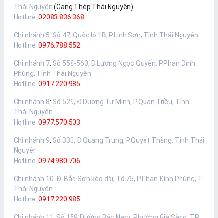
Thái Nguyên
(Gang Thép Thái Nguyên)
Hotline:
02083.836.368
Chi nhánh 5
:
Số 47, Quốc lộ 1B, P.Linh Sơn, Tỉnh Thái Nguyên
Hotline:
0976.788.552
Chi nhánh 7
:
Số 558-560, Đ.Lương Ngọc Quyến, P.Phan Đình
Phùng, Tỉnh Thái Nguyên
Hotline:
0917.220.985
Chi nhánh 8
:
Số 529, Đ.Dương Tự Minh, P.Quan Triều, Tỉnh
Thái Nguyên
Hotline:
0977.570.503
Chi nhánh 9
:
Số 333, Đ.Quang Trung, P.Quyết Thắng, Tỉnh Thái
Nguyên
Hotline:
0974.980.706
Chi nhánh 10
:
Đ. Bắc Sơn kéo dài, Tổ 75, P.Phan Đình Phùng, T.
Thái Nguyên
Hotline:
0917.220.985
Chi nhánh 11
:
Số 159 Đường Bắc Nam, Phường Gia Sàng, TP.