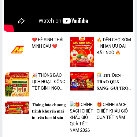
❤️ HỆ SINH THÁI
🔥 ĐẾN CHỢ SỚM
MINH CẦU ❤️
– NHẬN ƯU ĐÃI
BẤT NGỜ 🔥
🎉 THÔNG BÁO
🎊 𝐓𝐄̂́𝐓 Đ𝐄̂́𝐍 –
LỊCH HOẠT ĐỘNG
𝐓𝐑𝐀𝐎 𝐐𝐔𝐀̀
TẾT BÍNH NGỌ
𝐒𝐀𝐍𝐆, 𝐆𝐔̛̉𝐈 𝐓𝐑𝐎̣𝐍
2026 🎉
𝐓𝐀̂𝐌 𝐘́ 🎊
𝐓𝐡𝐨̂𝐧𝐠 𝐛𝐚́𝐨 𝐜𝐡𝐮̛𝐨̛𝐧𝐠
🎁 CHÍNH SÁCH
𝐭𝐫𝐢̀𝐧𝐡 𝐤𝐡𝐮𝐲𝐞̂́𝐧 𝐦𝐚̃𝐢
CHIẾT KHẤU GIỎ
𝐢𝐧 𝐭𝐫𝐞̂𝐧 𝐛𝐚𝐨 𝐛𝐢̀ 𝐬𝐚̉𝐧
QUÀ TẾT NĂM
𝐩𝐡𝐚̂̉𝐦 𝐌𝐀̀𝐍𝐆 𝐁𝐎̣𝐂
2026
𝐓𝐇𝐔̛̣𝐂 𝐏𝐇𝐀̂̉𝐌
𝐏𝐕𝐂 𝐌𝐈𝐂𝐀