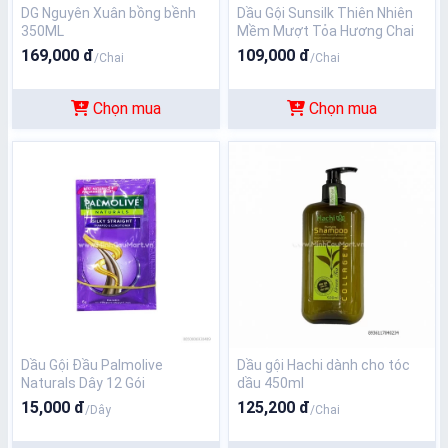
DG Nguyên Xuân bồng bềnh
Dầu Gội Sunsilk Thiên Nhiên
350ML
Mềm Mượt Tỏa Hương Chai
650gr
169,000 đ
109,000 đ
/Chai
/Chai
Chọn mua
Chọn mua
Dầu Gội Đầu Palmolive
Dầu gội Hachi dành cho tóc
Naturals Dây 12 Gói
dầu 450ml
15,000 đ
125,200 đ
/Dây
/Chai