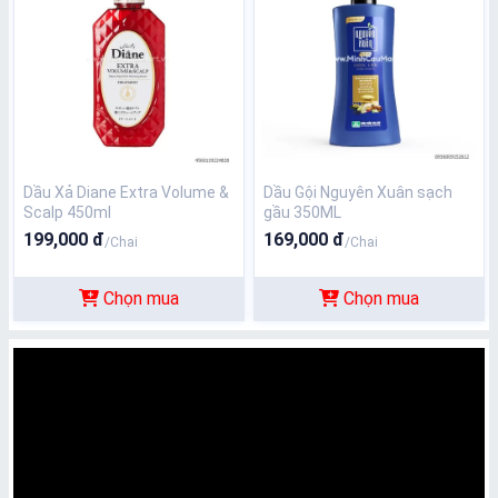
Dầu Xả Diane Extra Volume &
Dầu Gội Nguyên Xuân sạch
Scalp 450ml
gầu 350ML
199,000 đ
169,000 đ
/Chai
/Chai
Chọn mua
Chọn mua