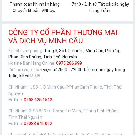
Thanh toán khi nhận hàng,
7h40 - 21h từ Tất cả các ngày
Chuyển khoản, VNPay,...
trong Tuần.
CÔNG TY CỔ PHẦN THƯƠNG MẠI
VÀ DỊCH VỤ MINH CẦU
Địa chỉ văn phòng:
Tầng 3, Số 01, đường Minh Cầu, Phường
Phan Đình Phùng, Tỉnh Thái Nguyên
Hotline Bán Hàng Online:
0975.286.999
Giờ làm việc:
Làm việc từ 7h00 - 22h00 tất cả các ngày trong
tuần, kể cả lễ tết.
Chi Nhánh 1
:
Số 1, Đ.Minh Cầu, P.Phan Đình Phùng, Tỉnh Thái
Nguyên
Hotline:
0208.625.1512
Chi Nhánh 2
:
Số 899 Đ. Dương Tự Minh, P.Phan Đình Phùng,
Tỉnh Thái Nguyên
Hotline:
02083.841.002
Chi nhánh 3
:
Số 568, Đ.Cách mạng tháng 8, P. Gia Sàng, Tỉnh