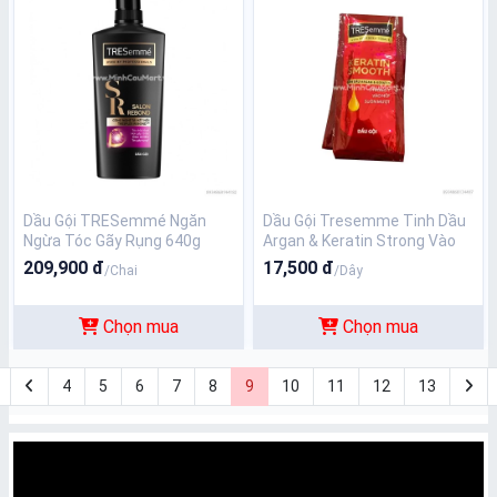
Dầu Gội TRESemmé Ngăn
Dầu Gội Tresemme Tinh Dầu
Ngừa Tóc Gãy Rụng 640g
Argan & Keratin Strong Vào
Nếp Suôn Mượt
209,900 đ
17,500 đ
/Chai
/Dây
Chọn mua
Chọn mua
4
5
6
7
8
9
10
11
12
13