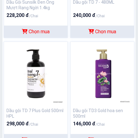
Dầu Gội Sunsilk Đen Óng
Dầu gội TD 7 - 480ML
Mượt Rạng Ngời 1.4kg
228,200 đ
240,000 đ
/Chai
/Chai
Chọn mua
Chọn mua
Dầu gội TD 7 Plus Gold 500ml
Dầu gội TD3 Gold hoa sen
HPL
500ml
298,000 đ
146,000 đ
/Chai
/Chai