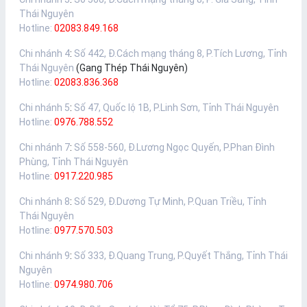
Thái Nguyên
Hotline:
02083.849.168
Chi nhánh 4
:
Số 442, Đ.Cách mạng tháng 8, P.Tích Lương, Tỉnh
Thái Nguyên
(Gang Thép Thái Nguyên)
Hotline:
02083.836.368
Chi nhánh 5
:
Số 47, Quốc lộ 1B, P.Linh Sơn, Tỉnh Thái Nguyên
Hotline:
0976.788.552
Chi nhánh 7
:
Số 558-560, Đ.Lương Ngọc Quyến, P.Phan Đình
Phùng, Tỉnh Thái Nguyên
Hotline:
0917.220.985
Chi nhánh 8
:
Số 529, Đ.Dương Tự Minh, P.Quan Triều, Tỉnh
Thái Nguyên
Hotline:
0977.570.503
Chi nhánh 9
:
Số 333, Đ.Quang Trung, P.Quyết Thắng, Tỉnh Thái
Nguyên
Hotline:
0974.980.706