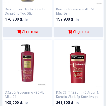
Dầu Gội Tóc Haichi 800ml -
Dầu gội tresemme 480ML
Dùng Cho Tóc Gầu
Màu Đen
176,800 đ
159,900 đ
/Chai
/Chai
Chọn mua
Chọn mua
Dầu gội tresemme 480ML
Dầu Gội TRESemmé Argan &
Màu Đỏ
Keratin Vào Nếp Suôn Mượt
850g Keratin Smooth
165,000 đ
249,800 đ
/Chai
/Chai
Shampoo