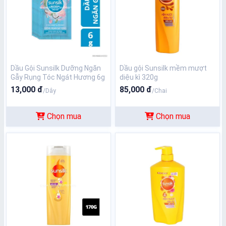
Dầu Gội Sunsilk Dưỡng Ngăn
Dầu gội Sunsilk mềm mượt
Gẫy Rụng Tóc Ngát Hương 6g
diệu kì 320g
13,000 đ
85,000 đ
/Dây
/Chai
Chọn mua
Chọn mua