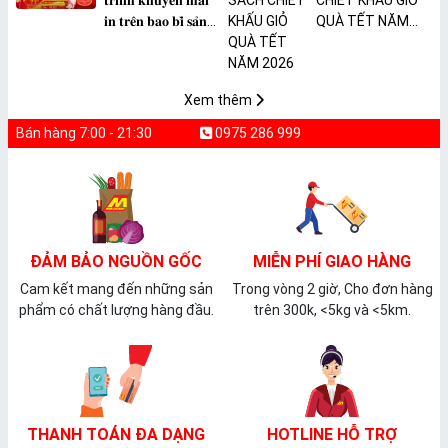
𝐭𝐫𝐢̀𝐧𝐡 𝐤𝐡𝐮𝐲𝐞̂́𝐧 𝐦𝐚̃𝐢
CHIẾT KHẤU GIỎ
𝐢𝐧 𝐭𝐫𝐞̂𝐧 𝐛𝐚𝐨 𝐛𝐢̀ 𝐬𝐚̉𝐧
QUÀ TẾT NĂM
𝐩𝐡𝐚̂̉𝐦 𝐌𝐀̀𝐍𝐆 𝐁𝐎̣𝐂
2026
𝐓𝐇𝐔̛̣𝐂 𝐏𝐇𝐀̂̉𝐌
𝐏𝐕𝐂 𝐌𝐈𝐂𝐀
Xem thêm
Bán hàng 7:00 - 21:30
0975 286 999
ĐẢM BẢO NGUỒN GỐC
MIỄN PHÍ GIAO HÀNG
Cam kết mang đến những sản
Trong vòng 2 giờ, Cho đơn hàng
phẩm có chất lượng hàng đầu.
trên 300k, <5kg và <5km.
THANH TOÁN ĐA DẠNG
HOTLINE HỖ TRỢ