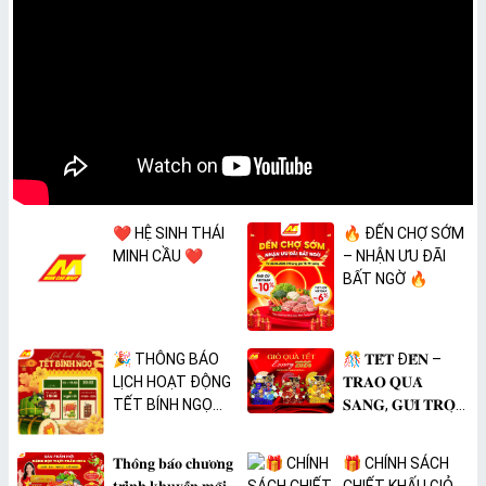
❤️ HỆ SINH THÁI
🔥 ĐẾN CHỢ SỚM
MINH CẦU ❤️
– NHẬN ƯU ĐÃI
BẤT NGỜ 🔥
🎉 THÔNG BÁO
🎊 𝐓𝐄̂́𝐓 Đ𝐄̂́𝐍 –
LỊCH HOẠT ĐỘNG
𝐓𝐑𝐀𝐎 𝐐𝐔𝐀̀
TẾT BÍNH NGỌ
𝐒𝐀𝐍𝐆, 𝐆𝐔̛̉𝐈 𝐓𝐑𝐎̣𝐍
2026 🎉
𝐓𝐀̂𝐌 𝐘́ 🎊
𝐓𝐡𝐨̂𝐧𝐠 𝐛𝐚́𝐨 𝐜𝐡𝐮̛𝐨̛𝐧𝐠
🎁 CHÍNH SÁCH