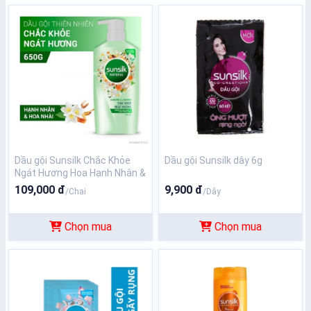
Dầu gội Sunsilk Chắc Khỏe
Dầu gội Sunsilk dây 6g
Ngát Hương Hoa Hạnh Nhân &
Hoa Nhài 650g
109,000 đ
9,900 đ
/Chai
/Dây
Chọn mua
Chọn mua