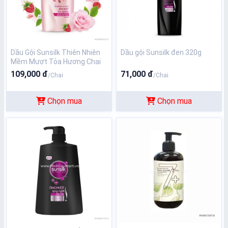
Dầu Gội Sunsilk Thiên Nhiên
Dầu gội Sunsilk đen 320g
Mềm Mượt Tỏa Hương Chai
650gr
109,000 đ
71,000 đ
/Chai
/Chai
Chọn mua
Chọn mua