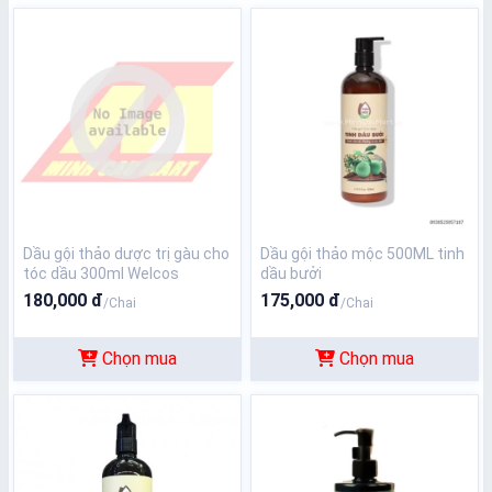
Dầu gội thảo dược trị gàu cho
Dầu gội thảo mộc 500ML tinh
tóc dầu 300ml Welcos
dầu bưởi
180,000 đ
175,000 đ
/Chai
/Chai
Chọn mua
Chọn mua