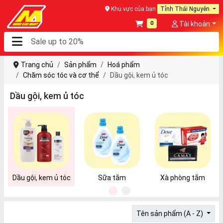
Khu vực của bạn
Tỉnh Thái Nguyên
0
Tài khoản
Trang chủ
Sản phẩm
Hoá phẩm
Chăm sóc tóc và cơ thể
Dầu gội, kem ủ tóc
Dầu gội, kem ủ tóc
Dầu gội, kem ủ tóc
Sữa tắm
Xà phòng tắm
1
2
Tên sản phẩm (A - Z)