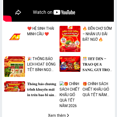
❤️ HỆ SINH THÁI
🔥 ĐẾN CHỢ SỚM
MINH CẦU ❤️
– NHẬN ƯU ĐÃI
BẤT NGỜ 🔥
🎉 THÔNG BÁO
🎊 𝐓𝐄̂́𝐓 Đ𝐄̂́𝐍 –
LỊCH HOẠT ĐỘNG
𝐓𝐑𝐀𝐎 𝐐𝐔𝐀̀
TẾT BÍNH NGỌ
𝐒𝐀𝐍𝐆, 𝐆𝐔̛̉𝐈 𝐓𝐑𝐎̣𝐍
2026 🎉
𝐓𝐀̂𝐌 𝐘́ 🎊
𝐓𝐡𝐨̂𝐧𝐠 𝐛𝐚́𝐨 𝐜𝐡𝐮̛𝐨̛𝐧𝐠
🎁 CHÍNH SÁCH
𝐭𝐫𝐢̀𝐧𝐡 𝐤𝐡𝐮𝐲𝐞̂́𝐧 𝐦𝐚̃𝐢
CHIẾT KHẤU GIỎ
𝐢𝐧 𝐭𝐫𝐞̂𝐧 𝐛𝐚𝐨 𝐛𝐢̀ 𝐬𝐚̉𝐧
QUÀ TẾT NĂM
𝐩𝐡𝐚̂̉𝐦 𝐌𝐀̀𝐍𝐆 𝐁𝐎̣𝐂
2026
𝐓𝐇𝐔̛̣𝐂 𝐏𝐇𝐀̂̉𝐌
𝐏𝐕𝐂 𝐌𝐈𝐂𝐀
Xem thêm