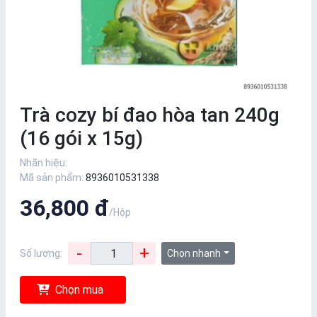
Trà cozy bí đao hòa tan 240g
(16 gói x 15g)
Nhãn hiệu:
Mã sản phẩm:
8936010531338
36,800 đ
/Hộp
-
+
Số lượng:
Chọn nhanh
Chọn mua