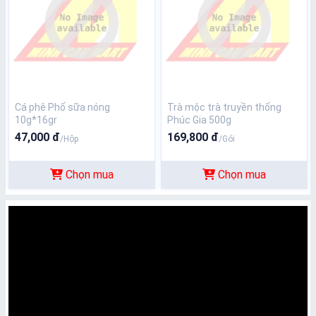
Cá phê Phố sữa nóng
Trà mộc trà truyền thống
10g*16gr
Phúc Gia 500g
47,000 đ
169,800 đ
/Hộp
/Gói
Chọn mua
Chọn mua