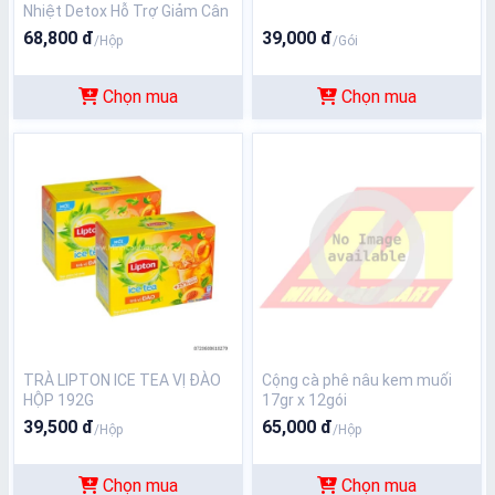
Nhiệt Detox Hỗ Trợ Giảm Cân
Hộp 40g 8 Gói
68,800 đ
39,000 đ
/Hộp
/Gói
Chọn mua
Chọn mua
TRÀ LIPTON ICE TEA VỊ ĐÀO
Cộng cà phê nâu kem muối
HỘP 192G
17gr x 12gói
39,500 đ
65,000 đ
/Hộp
/Hộp
Chọn mua
Chọn mua