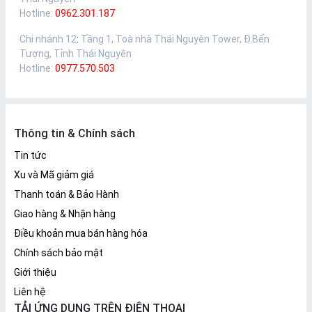
Hotline:
0962.301.187
Chi nhánh 12
:
Tầng 1, Toà nhà Thái Nguyên Tower, Đ.Bến
Tượng, Tỉnh Thái Nguyên
Hotline:
0977.570.503
Thông tin & Chính sách
Tin tức
Xu và Mã giảm giá
Thanh toán & Bảo Hành
Giao hàng & Nhận hàng
Điều khoản mua bán hàng hóa
Chính sách bảo mật
Giới thiệu
Liên hệ
TẢI ỨNG DỤNG TRÊN ĐIỆN THOẠI