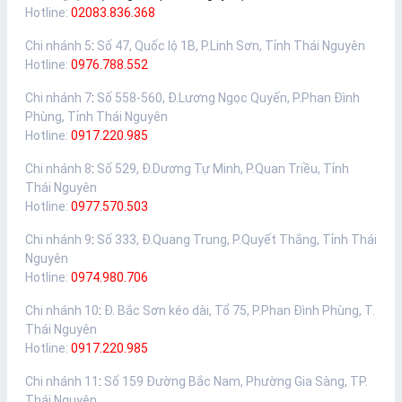
Hotline:
02083.836.368
Chi nhánh 5
:
Số 47, Quốc lộ 1B, P.Linh Sơn, Tỉnh Thái Nguyên
Hotline:
0976.788.552
Chi nhánh 7
:
Số 558-560, Đ.Lương Ngọc Quyến, P.Phan Đình
Phùng, Tỉnh Thái Nguyên
Hotline:
0917.220.985
Chi nhánh 8
:
Số 529, Đ.Dương Tự Minh, P.Quan Triều, Tỉnh
Thái Nguyên
Hotline:
0977.570.503
Chi nhánh 9
:
Số 333, Đ.Quang Trung, P.Quyết Thắng, Tỉnh Thái
Nguyên
Hotline:
0974.980.706
Chi nhánh 10
:
Đ. Bắc Sơn kéo dài, Tổ 75, P.Phan Đình Phùng, T.
Thái Nguyên
Hotline:
0917.220.985
Chi nhánh 11
:
Số 159 Đường Bắc Nam, Phường Gia Sàng, TP.
Thái Nguyên