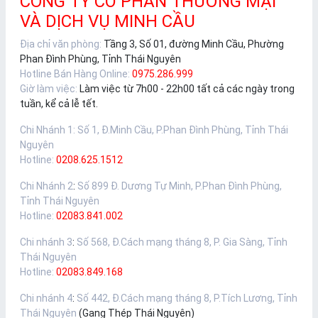
CÔNG TY CỔ PHẦN THƯƠNG MẠI
VÀ DỊCH VỤ MINH CẦU
Địa chỉ văn phòng:
Tầng 3, Số 01, đường Minh Cầu, Phường
Phan Đình Phùng, Tỉnh Thái Nguyên
Hotline Bán Hàng Online:
0975.286.999
Giờ làm việc:
Làm việc từ 7h00 - 22h00 tất cả các ngày trong
tuần, kể cả lễ tết.
Chi Nhánh 1
:
Số 1, Đ.Minh Cầu, P.Phan Đình Phùng, Tỉnh Thái
Nguyên
Hotline:
0208.625.1512
Chi Nhánh 2
:
Số 899 Đ. Dương Tự Minh, P.Phan Đình Phùng,
Tỉnh Thái Nguyên
Hotline:
02083.841.002
Chi nhánh 3
:
Số 568, Đ.Cách mạng tháng 8, P. Gia Sàng, Tỉnh
Thái Nguyên
Hotline:
02083.849.168
Chi nhánh 4
:
Số 442, Đ.Cách mạng tháng 8, P.Tích Lương, Tỉnh
Thái Nguyên
(Gang Thép Thái Nguyên)