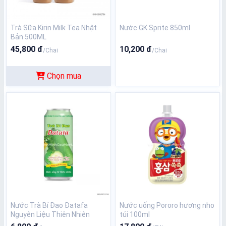
Trà Sữa Kirin Milk Tea Nhật
Nước GK Sprite 850ml
Bản 500ML
45,800 đ
10,200 đ
/Chai
/Chai
Chọn mua
Nước Trà Bí Đao Đatafa
Nước uống Pororo hương nho
Nguyên Liệu Thiên Nhiên
túi 100ml
330ml