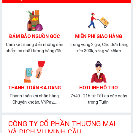
ĐẢM BẢO NGUỒN GỐC
MIỄN PHÍ GIAO HÀNG
Cam kết mang đến những sản
Trong vòng 2 giờ, Cho đơn hàng
phẩm có chất lượng hàng đầu.
trên 300k, <5kg và <5km.
THANH TOÁN ĐA DẠNG
HOTLINE HỖ TRỢ
Thanh toán khi nhận hàng,
7h40 - 21h từ Tất cả các ngày
Chuyển khoản, VNPay,...
trong Tuần.
CÔNG TY CỔ PHẦN THƯƠNG MẠI
VÀ DỊCH VỤ MINH CẦU