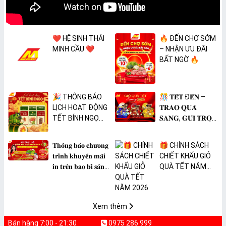
❤️ HỆ SINH THÁI
🔥 ĐẾN CHỢ SỚM
MINH CẦU ❤️
– NHẬN ƯU ĐÃI
BẤT NGỜ 🔥
🎉 THÔNG BÁO
🎊 𝐓𝐄̂́𝐓 Đ𝐄̂́𝐍 –
LỊCH HOẠT ĐỘNG
𝐓𝐑𝐀𝐎 𝐐𝐔𝐀̀
TẾT BÍNH NGỌ
𝐒𝐀𝐍𝐆, 𝐆𝐔̛̉𝐈 𝐓𝐑𝐎̣𝐍
2026 🎉
𝐓𝐀̂𝐌 𝐘́ 🎊
𝐓𝐡𝐨̂𝐧𝐠 𝐛𝐚́𝐨 𝐜𝐡𝐮̛𝐨̛𝐧𝐠
🎁 CHÍNH SÁCH
𝐭𝐫𝐢̀𝐧𝐡 𝐤𝐡𝐮𝐲𝐞̂́𝐧 𝐦𝐚̃𝐢
CHIẾT KHẤU GIỎ
𝐢𝐧 𝐭𝐫𝐞̂𝐧 𝐛𝐚𝐨 𝐛𝐢̀ 𝐬𝐚̉𝐧
QUÀ TẾT NĂM
𝐩𝐡𝐚̂̉𝐦 𝐌𝐀̀𝐍𝐆 𝐁𝐎̣𝐂
2026
𝐓𝐇𝐔̛̣𝐂 𝐏𝐇𝐀̂̉𝐌
𝐏𝐕𝐂 𝐌𝐈𝐂𝐀
Xem thêm
Bán hàng 7:00 - 21:30
0975 286 999