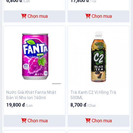
6,800 đ
17,800 đ
/Lon
/Túi
Chọn mua
Chọn mua
Nước Giải Khát Fanta Nhật
Trà Xanh C2 Vị Hồng Trà
Bản Vị Nho lon 160ml
500ML
19,800 đ
8,700 đ
/Lon
/Chai
Chọn mua
Chọn mua