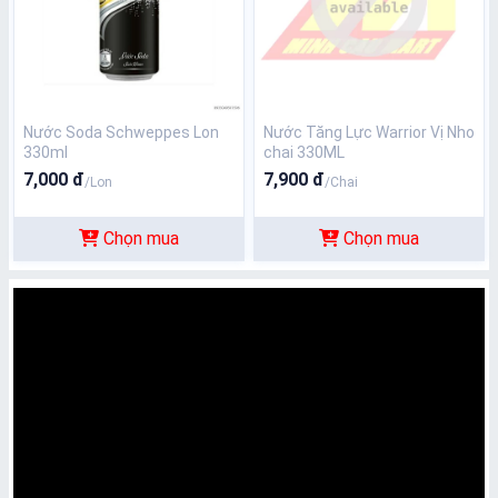
Nước Soda Schweppes Lon
Nước Tăng Lực Warrior Vị Nho
330ml
chai 330ML
7,000 đ
7,900 đ
/Lon
/Chai
Chọn mua
Chọn mua