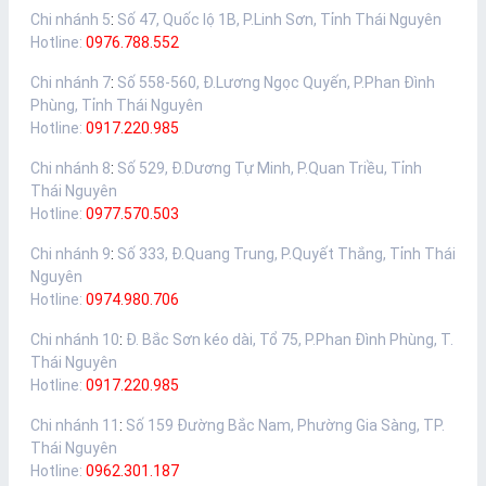
Chi nhánh 5
:
Số 47, Quốc lộ 1B, P.Linh Sơn, Tỉnh Thái Nguyên
Hotline:
0976.788.552
Chi nhánh 7
:
Số 558-560, Đ.Lương Ngọc Quyến, P.Phan Đình
Phùng, Tỉnh Thái Nguyên
Hotline:
0917.220.985
Chi nhánh 8
:
Số 529, Đ.Dương Tự Minh, P.Quan Triều, Tỉnh
Thái Nguyên
Hotline:
0977.570.503
Chi nhánh 9
:
Số 333, Đ.Quang Trung, P.Quyết Thắng, Tỉnh Thái
Nguyên
Hotline:
0974.980.706
Chi nhánh 10
:
Đ. Bắc Sơn kéo dài, Tổ 75, P.Phan Đình Phùng, T.
Thái Nguyên
Hotline:
0917.220.985
Chi nhánh 11
:
Số 159 Đường Bắc Nam, Phường Gia Sàng, TP.
Thái Nguyên
Hotline:
0962.301.187