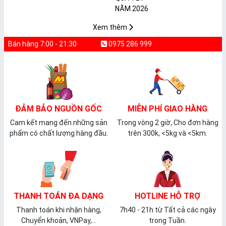
𝐓𝐇𝐔̛̣𝐂 𝐏𝐇𝐀̂̉𝐌
𝐏𝐕𝐂 𝐌𝐈𝐂𝐀
Xem thêm
Bán hàng 7:00 - 21:30
0975 286 999
ĐẢM BẢO NGUỒN GỐC
MIỄN PHÍ GIAO HÀNG
Cam kết mang đến những sản
Trong vòng 2 giờ, Cho đơn hàng
phẩm có chất lượng hàng đầu.
trên 300k, <5kg và <5km.
THANH TOÁN ĐA DẠNG
HOTLINE HỖ TRỢ
Thanh toán khi nhận hàng,
7h40 - 21h từ Tất cả các ngày
Chuyển khoản, VNPay,...
trong Tuần.