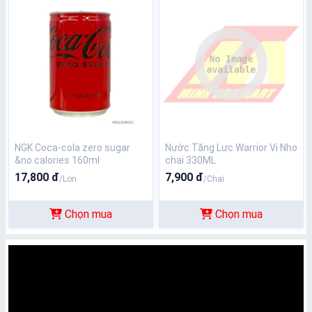
NGK Coca-cola zero sugar
Nước Tăng Lực Warrior Vị Nho
&no calories 160ml
chai 330ML
17,800 đ
7,900 đ
/Lon
/Chai
Chọn mua
Chọn mua