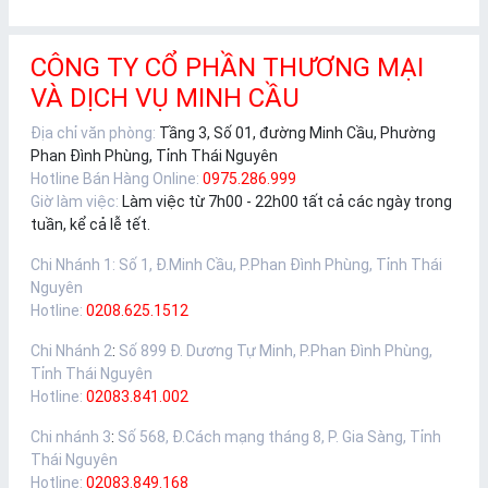
CÔNG TY CỔ PHẦN THƯƠNG MẠI
VÀ DỊCH VỤ MINH CẦU
Địa chỉ văn phòng:
Tầng 3, Số 01, đường Minh Cầu, Phường
Phan Đình Phùng, Tỉnh Thái Nguyên
Hotline Bán Hàng Online:
0975.286.999
Giờ làm việc:
Làm việc từ 7h00 - 22h00 tất cả các ngày trong
tuần, kể cả lễ tết.
Chi Nhánh 1
:
Số 1, Đ.Minh Cầu, P.Phan Đình Phùng, Tỉnh Thái
Nguyên
Hotline:
0208.625.1512
Chi Nhánh 2
:
Số 899 Đ. Dương Tự Minh, P.Phan Đình Phùng,
Tỉnh Thái Nguyên
Hotline:
02083.841.002
Chi nhánh 3
:
Số 568, Đ.Cách mạng tháng 8, P. Gia Sàng, Tỉnh
Thái Nguyên
Hotline:
02083.849.168