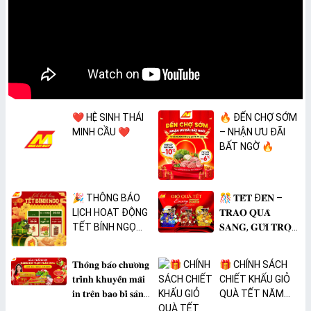
❤️ HỆ SINH THÁI
🔥 ĐẾN CHỢ SỚM
MINH CẦU ❤️
– NHẬN ƯU ĐÃI
BẤT NGỜ 🔥
🎉 THÔNG BÁO
🎊 𝐓𝐄̂́𝐓 Đ𝐄̂́𝐍 –
LỊCH HOẠT ĐỘNG
𝐓𝐑𝐀𝐎 𝐐𝐔𝐀̀
TẾT BÍNH NGỌ
𝐒𝐀𝐍𝐆, 𝐆𝐔̛̉𝐈 𝐓𝐑𝐎̣𝐍
2026 🎉
𝐓𝐀̂𝐌 𝐘́ 🎊
𝐓𝐡𝐨̂𝐧𝐠 𝐛𝐚́𝐨 𝐜𝐡𝐮̛𝐨̛𝐧𝐠
🎁 CHÍNH SÁCH
𝐭𝐫𝐢̀𝐧𝐡 𝐤𝐡𝐮𝐲𝐞̂́𝐧 𝐦𝐚̃𝐢
CHIẾT KHẤU GIỎ
𝐢𝐧 𝐭𝐫𝐞̂𝐧 𝐛𝐚𝐨 𝐛𝐢̀ 𝐬𝐚̉𝐧
QUÀ TẾT NĂM
𝐩𝐡𝐚̂̉𝐦 𝐌𝐀̀𝐍𝐆 𝐁𝐎̣𝐂
2026