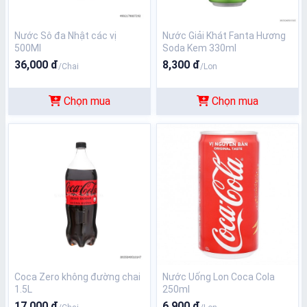
Nước Sô đa Nhật các vị
Nước Giải Khát Fanta Hương
500Ml
Soda Kem 330ml
36,000 đ
8,300 đ
/Chai
/Lon
Chọn mua
Chọn mua
Coca Zero không đường chai
Nước Uống Lon Coca Cola
1.5L
250ml
17,000 đ
6,900 đ