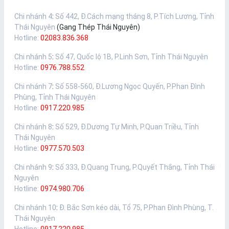
Chi nhánh 4
:
Số 442, Đ.Cách mạng tháng 8, P.Tích Lương, Tỉnh
Thái Nguyên
(Gang Thép Thái Nguyên)
Hotline:
02083.836.368
Chi nhánh 5
:
Số 47, Quốc lộ 1B, P.Linh Sơn, Tỉnh Thái Nguyên
Hotline:
0976.788.552
Chi nhánh 7
:
Số 558-560, Đ.Lương Ngọc Quyến, P.Phan Đình
Phùng, Tỉnh Thái Nguyên
Hotline:
0917.220.985
Chi nhánh 8
:
Số 529, Đ.Dương Tự Minh, P.Quan Triều, Tỉnh
Thái Nguyên
Hotline:
0977.570.503
Chi nhánh 9
:
Số 333, Đ.Quang Trung, P.Quyết Thắng, Tỉnh Thái
Nguyên
Hotline:
0974.980.706
Chi nhánh 10
:
Đ. Bắc Sơn kéo dài, Tổ 75, P.Phan Đình Phùng, T.
Thái Nguyên