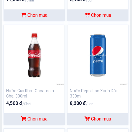
/Chai
/Lon
Chọn mua
Chọn mua
Nước Giải Khát Coca-cola
Nước Pepsi Lon Xanh Dài
Chai 300ml
330ml
4,500 đ
8,200 đ
/Chai
/Lon
Chọn mua
Chọn mua