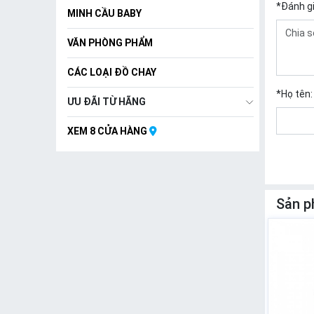
*
Đánh g
MINH CẦU BABY
VĂN PHÒNG PHẨM
CÁC LOẠI ĐỒ CHAY
*
Họ tên:
ƯU ĐÃI TỪ HÃNG
XEM 8 CỬA HÀNG
Sản p