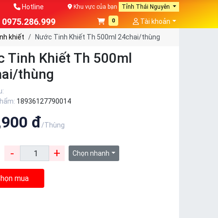
Hotline
Khu vực của bạn
Tỉnh Thái Nguyên
0975.286.999
0
Tài khoản
nh khiết
Nước Tinh Khiết Th 500ml 24chai/thùng
 Tinh Khiết Th 500ml
ai/thùng
u:
phẩm:
18936127790014
,900 đ
/Thùng
-
+
:
Chọn nhanh
họn mua