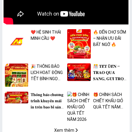
❤️ HỆ SINH THÁI
🔥 ĐẾN CHỢ SỚM
MINH CẦU ❤️
– NHẬN ƯU ĐÃI
BẤT NGỜ 🔥
🎉 THÔNG BÁO
🎊 𝐓𝐄̂́𝐓 Đ𝐄̂́𝐍 –
LỊCH HOẠT ĐỘNG
𝐓𝐑𝐀𝐎 𝐐𝐔𝐀̀
TẾT BÍNH NGỌ
𝐒𝐀𝐍𝐆, 𝐆𝐔̛̉𝐈 𝐓𝐑𝐎̣𝐍
2026 🎉
𝐓𝐀̂𝐌 𝐘́ 🎊
𝐓𝐡𝐨̂𝐧𝐠 𝐛𝐚́𝐨 𝐜𝐡𝐮̛𝐨̛𝐧𝐠
🎁 CHÍNH SÁCH
𝐭𝐫𝐢̀𝐧𝐡 𝐤𝐡𝐮𝐲𝐞̂́𝐧 𝐦𝐚̃𝐢
CHIẾT KHẤU GIỎ
𝐢𝐧 𝐭𝐫𝐞̂𝐧 𝐛𝐚𝐨 𝐛𝐢̀ 𝐬𝐚̉𝐧
QUÀ TẾT NĂM
𝐩𝐡𝐚̂̉𝐦 𝐌𝐀̀𝐍𝐆 𝐁𝐎̣𝐂
2026
𝐓𝐇𝐔̛̣𝐂 𝐏𝐇𝐀̂̉𝐌
𝐏𝐕𝐂 𝐌𝐈𝐂𝐀
Xem thêm