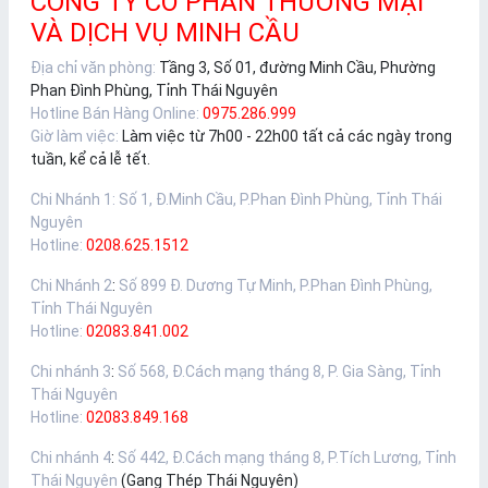
CÔNG TY CỔ PHẦN THƯƠNG MẠI
VÀ DỊCH VỤ MINH CẦU
Địa chỉ văn phòng:
Tầng 3, Số 01, đường Minh Cầu, Phường
Phan Đình Phùng, Tỉnh Thái Nguyên
Hotline Bán Hàng Online:
0975.286.999
Giờ làm việc:
Làm việc từ 7h00 - 22h00 tất cả các ngày trong
tuần, kể cả lễ tết.
Chi Nhánh 1
:
Số 1, Đ.Minh Cầu, P.Phan Đình Phùng, Tỉnh Thái
Nguyên
Hotline:
0208.625.1512
Chi Nhánh 2
:
Số 899 Đ. Dương Tự Minh, P.Phan Đình Phùng,
Tỉnh Thái Nguyên
Hotline:
02083.841.002
Chi nhánh 3
:
Số 568, Đ.Cách mạng tháng 8, P. Gia Sàng, Tỉnh
Thái Nguyên
Hotline:
02083.849.168
Chi nhánh 4
:
Số 442, Đ.Cách mạng tháng 8, P.Tích Lương, Tỉnh
Thái Nguyên
(Gang Thép Thái Nguyên)