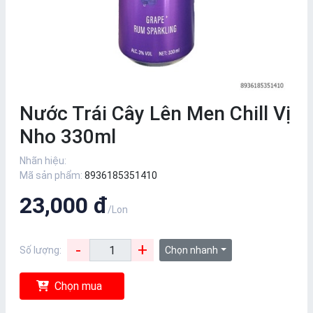
Nước Trái Cây Lên Men Chill Vị
Nho 330ml
Nhãn hiệu:
Mã sản phẩm:
8936185351410
23,000 đ
/Lon
-
+
Số lượng:
Chọn nhanh
Chọn mua