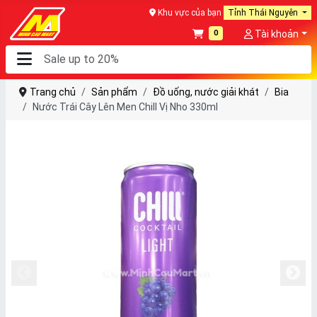
Khu vực của bạn
Tỉnh Thái Nguyên
0
Tài khoản
Trang chủ
Sản phẩm
Đồ uống, nước giải khát
Bia
Nước Trái Cây Lên Men Chill Vị Nho 330ml