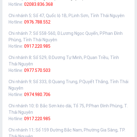
Hotline:
02083.836.368
Chi nhánh 5
:
Số 47, Quốc lộ 1B, P.Linh Sơn, Tỉnh Thái Nguyên
Hotline:
0976.788.552
Chi nhánh 7
:
Số 558-560, Đ.Lương Ngọc Quyến, P.Phan Đình
Phùng, Tỉnh Thái Nguyên
Hotline:
0917.220.985
Chi nhánh 8
:
Số 529, Đ.Dương Tự Minh, P.Quan Triều, Tỉnh
Thái Nguyên
Hotline:
0977.570.503
Chi nhánh 9
:
Số 333, Đ.Quang Trung, P.Quyết Thắng, Tỉnh Thái
Nguyên
Hotline:
0974.980.706
Chi nhánh 10
:
Đ. Bắc Sơn kéo dài, Tổ 75, P.Phan Đình Phùng, T.
Thái Nguyên
Hotline:
0917.220.985
Chi nhánh 11
:
Số 159 Đường Bắc Nam, Phường Gia Sàng, TP.
Thái Nguyên