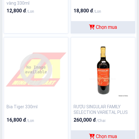
vàng 330ml
12,800 đ
18,800 đ
/Lon
/Lon
Chọn mua
Bia Tiger 330ml
RƯỢU SINGULAR FAMILY
SELECTION VARIETAL PLUS
CABERNET SAUVIGNON 13%
16,800 đ
260,000 đ
/Lon
/Chai
750ml
Chọn mua