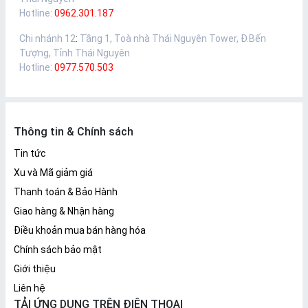
Hotline:
0962.301.187
Chi nhánh 12
:
Tầng 1, Toà nhà Thái Nguyên Tower, Đ.Bến
Tượng, Tỉnh Thái Nguyên
Hotline:
0977.570.503
Thông tin & Chính sách
Tin tức
Xu và Mã giảm giá
Thanh toán & Bảo Hành
Giao hàng & Nhận hàng
Điều khoản mua bán hàng hóa
Chính sách bảo mật
Giới thiệu
Liên hệ
TẢI ỨNG DỤNG TRÊN ĐIỆN THOẠI