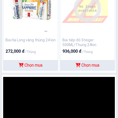
Bia Hạ Long vàng thùng 24 lon
Bia tiệp đỏ Steiger
500ML/Thung 24lon
272,000 đ
936,000 đ
/Thùng
/Thùng
Chọn mua
Chọn mua