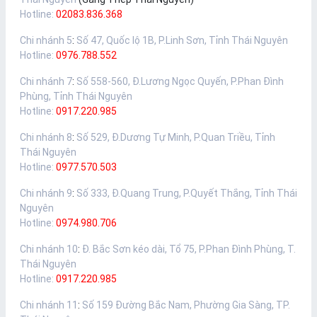
Hotline:
02083.836.368
Chi nhánh 5
:
Số 47, Quốc lộ 1B, P.Linh Sơn, Tỉnh Thái Nguyên
Hotline:
0976.788.552
Chi nhánh 7
:
Số 558-560, Đ.Lương Ngọc Quyến, P.Phan Đình
Phùng, Tỉnh Thái Nguyên
Hotline:
0917.220.985
Chi nhánh 8
:
Số 529, Đ.Dương Tự Minh, P.Quan Triều, Tỉnh
Thái Nguyên
Hotline:
0977.570.503
Chi nhánh 9
:
Số 333, Đ.Quang Trung, P.Quyết Thắng, Tỉnh Thái
Nguyên
Hotline:
0974.980.706
Chi nhánh 10
:
Đ. Bắc Sơn kéo dài, Tổ 75, P.Phan Đình Phùng, T.
Thái Nguyên
Hotline:
0917.220.985
Chi nhánh 11
:
Số 159 Đường Bắc Nam, Phường Gia Sàng, TP.