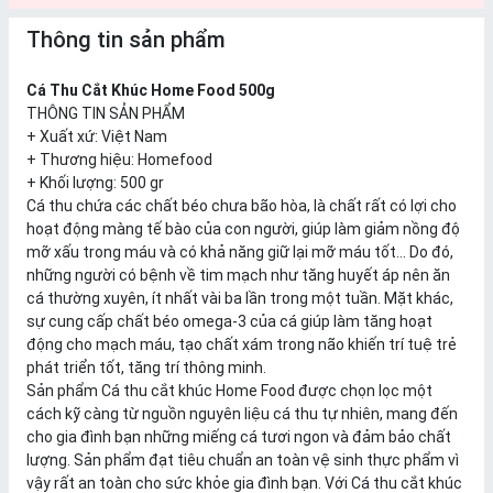
Thông tin sản phẩm
Cá Thu Cắt Khúc Home Food 500g
THÔNG TIN SẢN PHẨM
+ Xuất xứ: Việt Nam
+ Thương hiệu: Homefood
+ Khối lượng: 500 gr
Cá thu chứa các chất béo chưa bão hòa, là chất rất có lợi cho
hoạt động màng tế bào của con người, giúp làm giảm nồng độ
mỡ xấu trong máu và có khả năng giữ lại mỡ máu tốt… Do đó,
những người có bệnh về tim mạch như tăng huyết áp nên ăn
cá thường xuyên, ít nhất vài ba lần trong một tuần. Mặt khác,
sự cung cấp chất béo omega-3 của cá giúp làm tăng hoạt
động cho mạch máu, tạo chất xám trong não khiến trí tuệ trẻ
phát triển tốt, tăng trí thông minh.
Sản phẩm Cá thu cắt khúc Home Food được chọn lọc một
cách kỹ càng từ nguồn nguyên liệu cá thu tự nhiên, mang đến
cho gia đình bạn những miếng cá tươi ngon và đảm bảo chất
lượng. Sản phẩm đạt tiêu chuẩn an toàn vệ sinh thực phẩm vì
vậy rất an toàn cho sức khỏe gia đình bạn. Với Cá thu cắt khúc