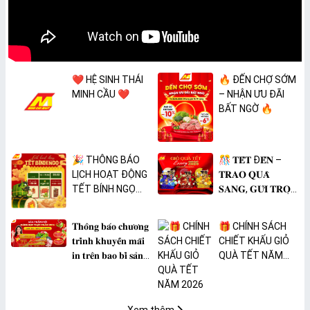
❤️ HỆ SINH THÁI
🔥 ĐẾN CHỢ SỚM
MINH CẦU ❤️
– NHẬN ƯU ĐÃI
BẤT NGỜ 🔥
🎉 THÔNG BÁO
🎊 𝐓𝐄̂́𝐓 Đ𝐄̂́𝐍 –
LỊCH HOẠT ĐỘNG
𝐓𝐑𝐀𝐎 𝐐𝐔𝐀̀
TẾT BÍNH NGỌ
𝐒𝐀𝐍𝐆, 𝐆𝐔̛̉𝐈 𝐓𝐑𝐎̣𝐍
2026 🎉
𝐓𝐀̂𝐌 𝐘́ 🎊
𝐓𝐡𝐨̂𝐧𝐠 𝐛𝐚́𝐨 𝐜𝐡𝐮̛𝐨̛𝐧𝐠
🎁 CHÍNH SÁCH
𝐭𝐫𝐢̀𝐧𝐡 𝐤𝐡𝐮𝐲𝐞̂́𝐧 𝐦𝐚̃𝐢
CHIẾT KHẤU GIỎ
𝐢𝐧 𝐭𝐫𝐞̂𝐧 𝐛𝐚𝐨 𝐛𝐢̀ 𝐬𝐚̉𝐧
QUÀ TẾT NĂM
𝐩𝐡𝐚̂̉𝐦 𝐌𝐀̀𝐍𝐆 𝐁𝐎̣𝐂
2026
𝐓𝐇𝐔̛̣𝐂 𝐏𝐇𝐀̂̉𝐌
𝐏𝐕𝐂 𝐌𝐈𝐂𝐀