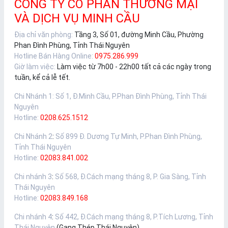
CÔNG TY CỔ PHẦN THƯƠNG MẠI
VÀ DỊCH VỤ MINH CẦU
Địa chỉ văn phòng:
Tầng 3, Số 01, đường Minh Cầu, Phường
Phan Đình Phùng, Tỉnh Thái Nguyên
Hotline Bán Hàng Online:
0975.286.999
Giờ làm việc:
Làm việc từ 7h00 - 22h00 tất cả các ngày trong
tuần, kể cả lễ tết.
Chi Nhánh 1
:
Số 1, Đ.Minh Cầu, P.Phan Đình Phùng, Tỉnh Thái
Nguyên
Hotline:
0208.625.1512
Chi Nhánh 2
:
Số 899 Đ. Dương Tự Minh, P.Phan Đình Phùng,
Tỉnh Thái Nguyên
Hotline:
02083.841.002
Chi nhánh 3
:
Số 568, Đ.Cách mạng tháng 8, P. Gia Sàng, Tỉnh
Thái Nguyên
Hotline:
02083.849.168
Chi nhánh 4
:
Số 442, Đ.Cách mạng tháng 8, P.Tích Lương, Tỉnh
Thái Nguyên
(Gang Thép Thái Nguyên)