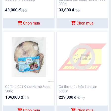
300g
48,000 đ
33,800 đ
/Gói
/Gói
Chọn mua
Chọn mua
Cá Thu Cắt Khúc Home Food
Cá thu khúc héo Lan Lan
500g
500Gr
104,000 đ
229,000 đ
/Gói
/Khay
Chọn mua
Chọn mua