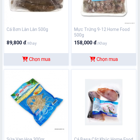
Cá Bơn Làn Làn 500g
Mực Trứng 9-12 Home Food
500g
89,800 đ
158,000 đ
/Khay
/Khay
Chọn mua
Chọn mua
Sứa Vạn Hoa 300gr
Cá Basa Cắt Khúc Home Food