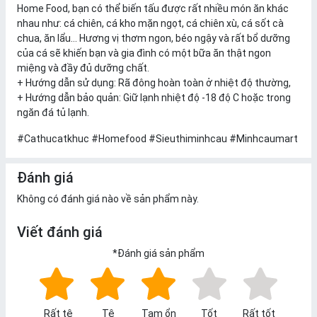
Home Food, bạn có thể biến tấu được rất nhiều món ăn khác
nhau như: cá chiên, cá kho mặn ngọt, cá chiên xù, cá sốt cà
chua, ăn lẩu… Hương vị thơm ngon, béo ngậy và rất bổ dưỡng
của cá sẽ khiến bạn và gia đình có một bữa ăn thật ngon
miệng và đầy đủ dưỡng chất.
+ Hướng dẫn sử dụng: Rã đông hoàn toàn ở nhiệt độ thường,
+ Hướng dẫn bảo quản: Giữ lạnh nhiệt độ -18 độ C hoặc trong
ngăn đá tủ lạnh.
#Cathucatkhuc #Homefood #Sieuthiminhcau #Minhcaumart
Đánh giá
Không có đánh giá nào về sản phẩm này.
Viết đánh giá
*
Đánh giá sản phẩm
Rất tệ
Tệ
Tạm ổn
Tốt
Rất tốt