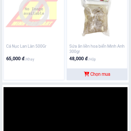
Cá Nục Lan Làn 500Gr
Sứa ăn liền hoa biển Minh Anh
300gr
65,000 đ
48,000 đ
/Khay
/Hộp
Chọn mua