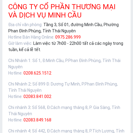
CÔNG TY CỔ PHẦN THƯƠNG MẠI
VÀ DỊCH VỤ MINH CẦU
Địa chỉ văn phòng:
Tầng 3, Số 01, đường Minh Cầu, Phường
Phan Đình Phùng, Tỉnh Thái Nguyên
Hotline Bán Hàng Online:
0975.286.999
Giờ làm việc:
Làm việc từ 7h00 - 22h00 tất cả các ngày trong
tuần, kể cả lễ tết.
Chi Nhánh 1
:
Số 1, Đ.Minh Cầu, P.Phan Đình Phùng, Tỉnh Thái
Nguyên
Hotline:
0208.625.1512
Chi Nhánh 2
:
Số 899 Đ. Dương Tự Minh, P.Phan Đình Phùng,
Tỉnh Thái Nguyên
Hotline:
02083.841.002
Chi nhánh 3
:
Số 568, Đ.Cách mạng tháng 8, P. Gia Sàng, Tỉnh
Thái Nguyên
Hotline:
02083.849.168
Chi nhánh 4
:
Số 442, Đ.Cách mạng tháng 8, P.Tích Lương, Tỉnh