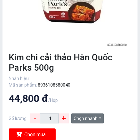
Kim chi cải thảo Hàn Quốc
Parks 500g
Nhãn hiệu:
Mã sản phẩm:
8936108580040
44,800 đ
/Hộp
-
+
Số lượng:
Chọn nhanh
Chọn mua