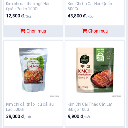
Kim chi cải thảo ngò Hàn
Kim Chi Củ Cải Hàn Quốc
Quốc Parks 100Gr
500Gr
12,800 đ
43,800 đ
/Gói
/Hộp
Chọn mua
Chọn mua
Kim chi cải thảo , củ cải âu
Kim Chi Cải Thảo Cắt Lát
Lạc 500Gr
Bibigo 100G
39,000 đ
9,900 đ
/Túi
/Gói