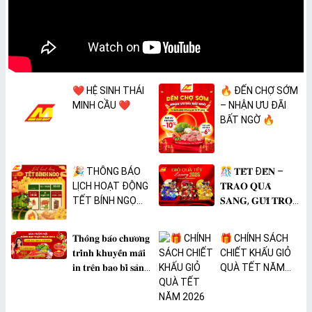
❤️ HỆ SINH THÁI
🔥 ĐẾN CHỢ SỚM
MINH CẦU ❤️
– NHẬN ƯU ĐÃI
BẤT NGỜ 🔥
🎉 THÔNG BÁO
🎊 𝐓𝐄̂́𝐓 Đ𝐄̂́𝐍 –
LỊCH HOẠT ĐỘNG
𝐓𝐑𝐀𝐎 𝐐𝐔𝐀̀
TẾT BÍNH NGỌ
𝐒𝐀𝐍𝐆, 𝐆𝐔̛̉𝐈 𝐓𝐑𝐎̣𝐍
2026 🎉
𝐓𝐀̂𝐌 𝐘́ 🎊
𝐓𝐡𝐨̂𝐧𝐠 𝐛𝐚́𝐨 𝐜𝐡𝐮̛𝐨̛𝐧𝐠
🎁 CHÍNH SÁCH
𝐭𝐫𝐢̀𝐧𝐡 𝐤𝐡𝐮𝐲𝐞̂́𝐧 𝐦𝐚̃𝐢
CHIẾT KHẤU GIỎ
𝐢𝐧 𝐭𝐫𝐞̂𝐧 𝐛𝐚𝐨 𝐛𝐢̀ 𝐬𝐚̉𝐧
QUÀ TẾT NĂM
𝐩𝐡𝐚̂̉𝐦 𝐌𝐀̀𝐍𝐆 𝐁𝐎̣𝐂
2026
𝐓𝐇𝐔̛̣𝐂 𝐏𝐇𝐀̂̉𝐌
𝐏𝐕𝐂 𝐌𝐈𝐂𝐀