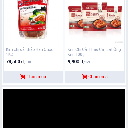
Kim chi cải thảo Hàn Quốc
Kim Chi Cải Thảo Cắt Lát Ông
1KG
Kim 100gr
78,500 đ
9,900 đ
/Túi
/Gói
Chọn mua
Chọn mua