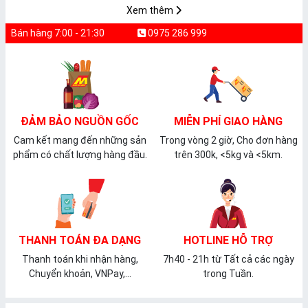
Xem thêm
Bán hàng 7:00 - 21:30
0975 286 999
ĐẢM BẢO NGUỒN GỐC
MIỄN PHÍ GIAO HÀNG
Cam kết mang đến những sản
Trong vòng 2 giờ, Cho đơn hàng
phẩm có chất lượng hàng đầu.
trên 300k, <5kg và <5km.
THANH TOÁN ĐA DẠNG
HOTLINE HỖ TRỢ
Thanh toán khi nhận hàng,
7h40 - 21h từ Tất cả các ngày
Chuyển khoản, VNPay,...
trong Tuần.