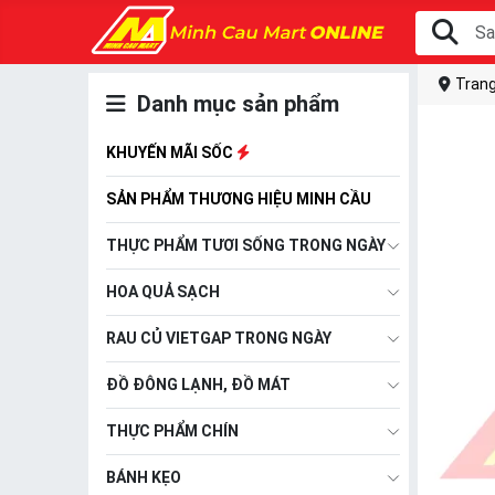
Trang
Danh mục sản phẩm
KHUYẾN MÃI SỐC
SẢN PHẨM THƯƠNG HIỆU MINH CẦU
THỰC PHẨM TƯƠI SỐNG TRONG NGÀY
HOA QUẢ SẠCH
RAU CỦ VIETGAP TRONG NGÀY
ĐỒ ĐÔNG LẠNH, ĐỒ MÁT
THỰC PHẨM CHÍN
BÁNH KẸO