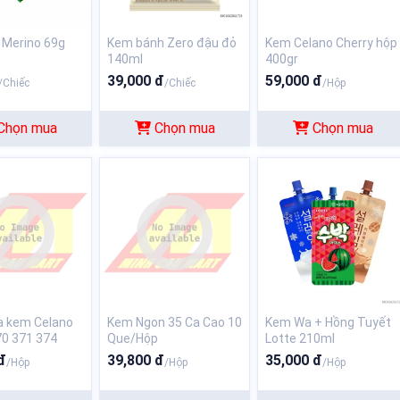
 Merino 69g
Kem bánh Zero đậu đỏ
Kem Celano Cherry hộp
140ml
400gr
39,000 đ
59,000 đ
/Chiếc
/Chiếc
/Hộp
Chọn mua
Chọn mua
Chọn mua
a kem Celano
Kem Ngon 35 Ca Cao 10
Kem Wa + Hồng Tuyết
0 371 374
Que/Hộp
Lotte 210ml
đ
39,800 đ
35,000 đ
/Hộp
/Hộp
/Hộp