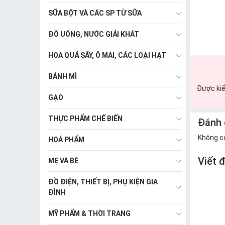
SỮA BỘT VÀ CÁC SP TỪ SỮA
ĐỒ UỐNG, NƯỚC GIẢI KHÁT
HOA QUẢ SẤY, Ô MAI, CÁC LOẠI HẠT
BÁNH MÌ
Được kiể
GẠO
THỰC PHẨM CHẾ BIẾN
Đánh 
Không c
HOÁ PHẨM
Viết 
MẸ VÀ BÉ
ĐỒ ĐIỆN, THIẾT BỊ, PHỤ KIỆN GIA
ĐÌNH
MỸ PHẨM & THỜI TRANG