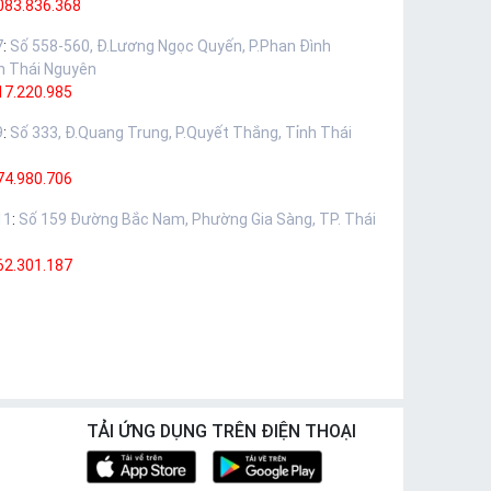
083.836.368
7
:
Số 558-560, Đ.Lương Ngọc Quyến, P.Phan Đình
h Thái Nguyên
17.220.985
9
:
Số 333, Đ.Quang Trung, P.Quyết Thắng, Tỉnh Thái
74.980.706
11
:
Số 159 Đường Bắc Nam, Phường Gia Sàng, TP. Thái
62.301.187
TẢI ỨNG DỤNG TRÊN ĐIỆN THOẠI