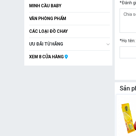
*
Đánh g
MINH CẦU BABY
VĂN PHÒNG PHẨM
CÁC LOẠI ĐỒ CHAY
*
Họ tên:
ƯU ĐÃI TỪ HÃNG
XEM 8 CỬA HÀNG
Sản p