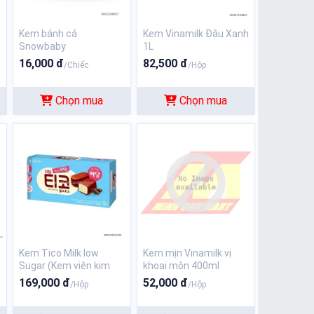
Kem bánh cá
Kem Vinamilk Đậu Xanh
Snowbaby
1L
16,000 đ
82,500 đ
/Chiếc
/Hộp
Chọn mua
Chọn mua
Kem Tico Milk low
Kem mịn Vinamilk vị
Sugar (Kem viên kim
khoai môn 400ml
cương Socola ít
169,000 đ
52,000 đ
/Hộp
/Hộp
đường)