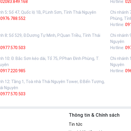
02083.849.168
Hotline:
02
nh 5
:
Số 47, Quốc lộ 1B, P.Linh Sơn, Tỉnh Thái Nguyên
Chi nhánh 
:
0976.788.552
Phùng, Tỉn
Hotline:
09
nh 8
:
Số 529, Đ.Dương Tự Minh, P.Quan Triều, Tỉnh Thái
Chi nhánh 
Nguyên
:
0977.570.503
Hotline:
09
nh 10
:
Đ. Bắc Sơn kéo dài, Tổ 75, P.Phan Đình Phùng, T.
Chi nhánh 
guyên
Nguyên
:
0917.220.985
Hotline:
09
nh 12
:
Tầng 1, Toà nhà Thái Nguyên Tower, Đ.Bến Tượng,
ái Nguyên
:
0977.570.503
Thông tin & Chính sách
Tin tức