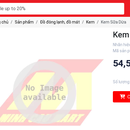
 chủ
Sản phẩm
Đồ đông lạnh, đồ mát
Kem
Kem Sữa Dừa
Kem
Nhãn hiệ
Mã sản 
54,
Số lượng
C