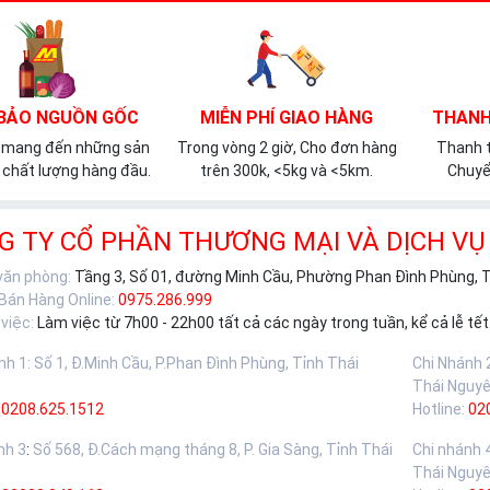
BẢO NGUỒN GỐC
MIỄN PHÍ GIAO HÀNG
THANH
 mang đến những sản
Trong vòng 2 giờ, Cho đơn hàng
Thanh t
chất lượng hàng đầu.
trên 300k, <5kg và <5km.
Chuyể
G TY CỔ PHẦN THƯƠNG MẠI VÀ DỊCH VỤ
 văn phòng:
Tầng 3, Số 01, đường Minh Cầu, Phường Phan Đình Phùng, 
 Bán Hàng Online:
0975.286.999
việc:
Làm việc từ 7h00 - 22h00 tất cả các ngày trong tuần, kể cả lễ tết
nh 1
:
Số 1, Đ.Minh Cầu, P.Phan Đình Phùng, Tỉnh Thái
Chi Nhánh 
Thái Nguy
0208.625.1512
Hotline:
02
nh 3
:
Số 568, Đ.Cách mạng tháng 8, P. Gia Sàng, Tỉnh Thái
Chi nhánh 
Thái Nguy