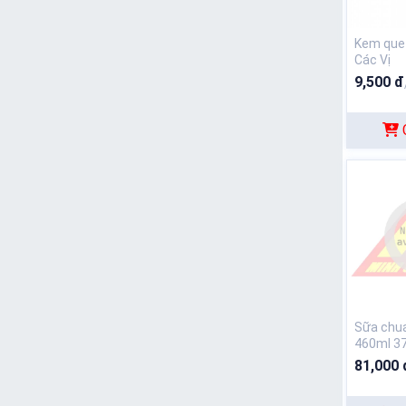
Kem que
Các Vị
9,500 đ
Sữa chu
460ml 37
81,000 