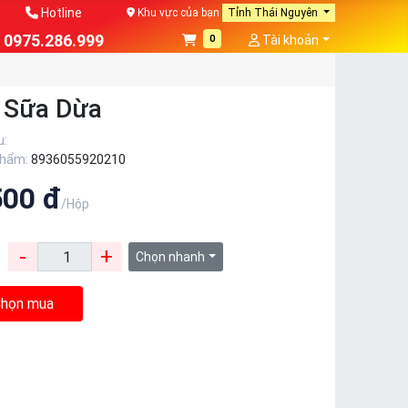
Hotline
Khu vực của bạn
Tỉnh Thái Nguyên
0975.286.999
0
Tài khoản
 Sữa Dừa
u:
phẩm:
8936055920210
500 đ
/Hộp
-
+
:
Chọn nhanh
họn mua