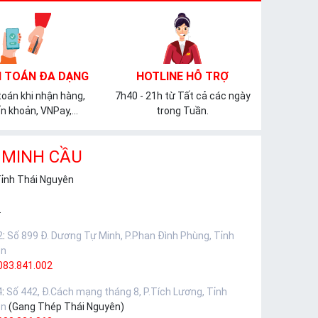
 TOÁN ĐA DẠNG
HOTLINE HỖ TRỢ
oán khi nhận hàng,
7h40 - 21h từ Tất cả các ngày
n khoản, VNPay,...
trong Tuần.
 MINH CẦU
Tỉnh Thái Nguyên
.
2
:
Số 899 Đ. Dương Tự Minh, P.Phan Đình Phùng, Tỉnh
ên
083.841.002
4
:
Số 442, Đ.Cách mạng tháng 8, P.Tích Lương, Tỉnh
ên
(Gang Thép Thái Nguyên)