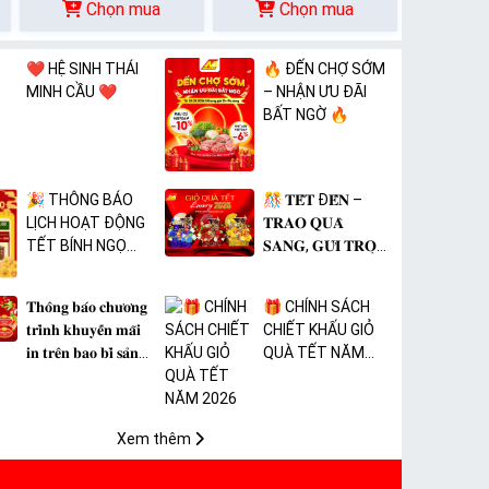
Chọn mua
Chọn mua
❤️ HỆ SINH THÁI
🔥 ĐẾN CHỢ SỚM
MINH CẦU ❤️
– NHẬN ƯU ĐÃI
BẤT NGỜ 🔥
🎉 THÔNG BÁO
🎊 𝐓𝐄̂́𝐓 Đ𝐄̂́𝐍 –
LỊCH HOẠT ĐỘNG
𝐓𝐑𝐀𝐎 𝐐𝐔𝐀̀
TẾT BÍNH NGỌ
𝐒𝐀𝐍𝐆, 𝐆𝐔̛̉𝐈 𝐓𝐑𝐎̣𝐍
2026 🎉
𝐓𝐀̂𝐌 𝐘́ 🎊
𝐓𝐡𝐨̂𝐧𝐠 𝐛𝐚́𝐨 𝐜𝐡𝐮̛𝐨̛𝐧𝐠
🎁 CHÍNH SÁCH
𝐭𝐫𝐢̀𝐧𝐡 𝐤𝐡𝐮𝐲𝐞̂́𝐧 𝐦𝐚̃𝐢
CHIẾT KHẤU GIỎ
𝐢𝐧 𝐭𝐫𝐞̂𝐧 𝐛𝐚𝐨 𝐛𝐢̀ 𝐬𝐚̉𝐧
QUÀ TẾT NĂM
𝐩𝐡𝐚̂̉𝐦 𝐌𝐀̀𝐍𝐆 𝐁𝐎̣𝐂
2026
𝐓𝐇𝐔̛̣𝐂 𝐏𝐇𝐀̂̉𝐌 𝐏𝐕𝐂
𝐌𝐈𝐂𝐀
Xem thêm