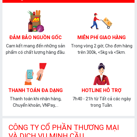
ĐẢM BẢO NGUỒN GỐC
MIỄN PHÍ GIAO HÀNG
Cam kết mang đến những sản
Trong vòng 2 giờ, Cho đơn hàng
phẩm có chất lượng hàng đầu.
trên 300k, <5kg và <5km.
THANH TOÁN ĐA DẠNG
HOTLINE HỖ TRỢ
Thanh toán khi nhận hàng,
7h40 - 21h từ Tất cả các ngày
Chuyển khoản, VNPay,...
trong Tuần.
CÔNG TY CỔ PHẦN THƯƠNG MẠI
VÀ DỊCH VỤ MINH CẦU