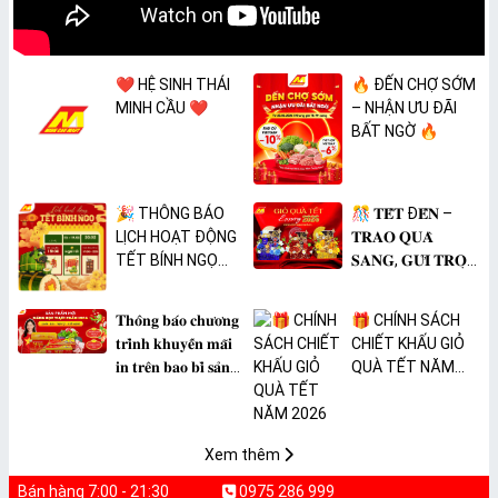
❤️ HỆ SINH THÁI
🔥 ĐẾN CHỢ SỚM
MINH CẦU ❤️
– NHẬN ƯU ĐÃI
BẤT NGỜ 🔥
🎉 THÔNG BÁO
🎊 𝐓𝐄̂́𝐓 Đ𝐄̂́𝐍 –
LỊCH HOẠT ĐỘNG
𝐓𝐑𝐀𝐎 𝐐𝐔𝐀̀
TẾT BÍNH NGỌ
𝐒𝐀𝐍𝐆, 𝐆𝐔̛̉𝐈 𝐓𝐑𝐎̣𝐍
2026 🎉
𝐓𝐀̂𝐌 𝐘́ 🎊
𝐓𝐡𝐨̂𝐧𝐠 𝐛𝐚́𝐨 𝐜𝐡𝐮̛𝐨̛𝐧𝐠
🎁 CHÍNH SÁCH
𝐭𝐫𝐢̀𝐧𝐡 𝐤𝐡𝐮𝐲𝐞̂́𝐧 𝐦𝐚̃𝐢
CHIẾT KHẤU GIỎ
𝐢𝐧 𝐭𝐫𝐞̂𝐧 𝐛𝐚𝐨 𝐛𝐢̀ 𝐬𝐚̉𝐧
QUÀ TẾT NĂM
𝐩𝐡𝐚̂̉𝐦 𝐌𝐀̀𝐍𝐆 𝐁𝐎̣𝐂
2026
𝐓𝐇𝐔̛̣𝐂 𝐏𝐇𝐀̂̉𝐌
𝐏𝐕𝐂 𝐌𝐈𝐂𝐀
Xem thêm
Bán hàng 7:00 - 21:30
0975 286 999