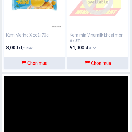
Kem Merino X xoài 70g
Kem mịn Vinamilk khoai môn
870ml
8,000 đ
91,000 đ
/Chiếc
/Hộp
Chọn mua
Chọn mua