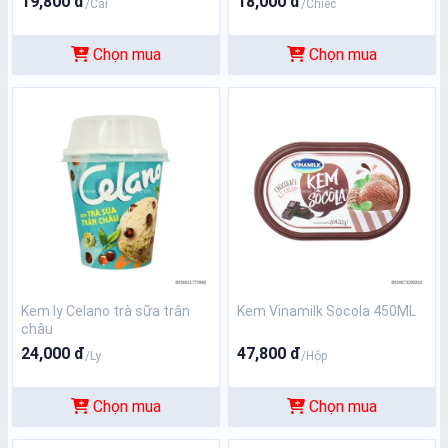
19,800 đ
18,000 đ
/Cái
/Chiếc
Chọn mua
Chọn mua
Kem ly Celano trà sữa trân
Kem Vinamilk Socola 450ML
châu
24,000 đ
47,800 đ
/Ly
/Hộp
Chọn mua
Chọn mua