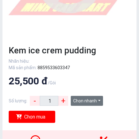
Kem ice crem pudding
Nhãn hiệu:
Mã sản phẩm:
8859533603347
25,500 đ
/Gói
-
+
Số lượng:
Chọn nhanh
Chọn mua