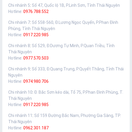
Chi nhánh 5
:
Số 47, Quốc lộ 1B, P.Linh Sơn, Tỉnh Thái Nguyên
Hotline:
0976.788.552
Chi nhánh 7
:
Số 558-560, Đ.Lương Ngọc Quyến, P.Phan Đình
Phùng, Tỉnh Thái Nguyên
Hotline:
0917.220.985
Chi nhánh 8
:
Số 529, Đ.Dương Tự Minh, P.Quan Triều, Tỉnh
Thái Nguyên
Hotline:
0977.570.503
Chi nhánh 9
:
Số 333, Đ.Quang Trung, P.Quyết Thắng, Tỉnh Thái
Nguyên
Hotline:
0974.980.706
Chi nhánh 10
:
Đ. Bắc Sơn kéo dài, Tổ 75, P.Phan Đình Phùng, T.
Thái Nguyên
Hotline:
0917.220.985
Chi nhánh 11
:
Số 159 Đường Bắc Nam, Phường Gia Sàng, TP.
Thái Nguyên
Hotline:
0962.301.187