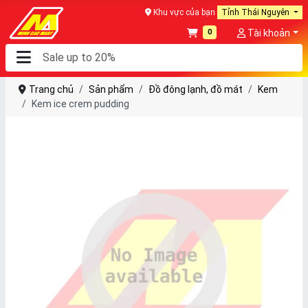
Khu vực của bạn
Tỉnh Thái Nguyên
0
Tài khoản
Trang chủ
Sản phẩm
Đồ đông lạnh, đồ mát
Kem
Kem ice crem pudding