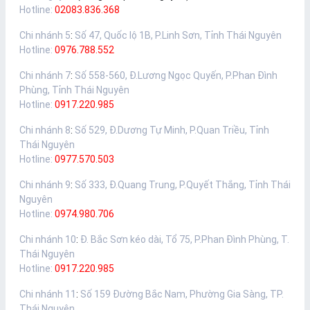
Hotline:
02083.836.368
Chi nhánh 5
:
Số 47, Quốc lộ 1B, P.Linh Sơn, Tỉnh Thái Nguyên
Hotline:
0976.788.552
Chi nhánh 7
:
Số 558-560, Đ.Lương Ngọc Quyến, P.Phan Đình
Phùng, Tỉnh Thái Nguyên
Hotline:
0917.220.985
Chi nhánh 8
:
Số 529, Đ.Dương Tự Minh, P.Quan Triều, Tỉnh
Thái Nguyên
Hotline:
0977.570.503
Chi nhánh 9
:
Số 333, Đ.Quang Trung, P.Quyết Thắng, Tỉnh Thái
Nguyên
Hotline:
0974.980.706
Chi nhánh 10
:
Đ. Bắc Sơn kéo dài, Tổ 75, P.Phan Đình Phùng, T.
Thái Nguyên
Hotline:
0917.220.985
Chi nhánh 11
:
Số 159 Đường Bắc Nam, Phường Gia Sàng, TP.
Thái Nguyên