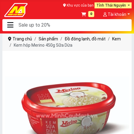
Khu vực của bạn
Tỉnh Thái Nguyên
0
Tài khoản
Trang chủ
Sản phẩm
Đồ đông lạnh, đồ mát
Kem
Kem hộp Merino 450g Sữa Dừa