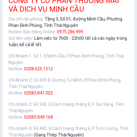
CÔNG TY CỔ PHẦN THƯƠNG MẠI
VÀ DỊCH VỤ MINH CẦU
Địa chỉ văn phòng:
Tầng 3, Số 01, đường Minh Cầu, Phường
Phan Đình Phùng, Tỉnh Thái Nguyên
Hotline Bán Hàng Online:
0975.286.999
Giờ làm việc:
Làm việc từ 7h00 - 22h00 tất cả các ngày trong
tuần, kể cả lễ tết.
Chi Nhánh 1
:
Số 1, Đ.Minh Cầu, P.Phan Đình Phùng, Tỉnh Thái
Nguyên
Hotline:
0208.625.1512
Chi Nhánh 2
:
Số 899 Đ. Dương Tự Minh, P.Phan Đình Phùng,
Tỉnh Thái Nguyên
Hotline:
02083.841.002
Chi nhánh 3
:
Số 568, Đ.Cách mạng tháng 8, P. Gia Sàng, Tỉnh
Thái Nguyên
Hotline:
02083.849.168
Chi nhánh 4
:
Số 442, Đ.Cách mạng tháng 8, P.Tích Lương, Tỉnh
Thái Nguyên
(Gang Thép Thái Nguyên)