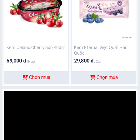
Kem Celano Cherry hộp 400gr
Kem Eternal Việt Quất Hàn
Quốc
59,000 đ
29,800 đ
/Hộp
/Cái
Chọn mua
Chọn mua