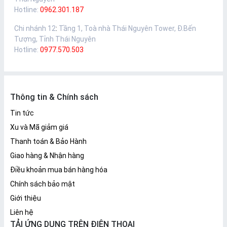
Hotline:
0962.301.187
Chi nhánh 12
:
Tầng 1, Toà nhà Thái Nguyên Tower, Đ.Bến
Tượng, Tỉnh Thái Nguyên
Hotline:
0977.570.503
Thông tin & Chính sách
Tin tức
Xu và Mã giảm giá
Thanh toán & Bảo Hành
Giao hàng & Nhận hàng
Điều khoản mua bán hàng hóa
Chính sách bảo mật
Giới thiệu
Liên hệ
TẢI ỨNG DỤNG TRÊN ĐIỆN THOẠI