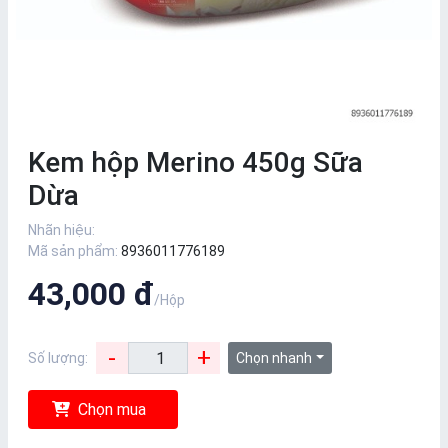
Kem hộp Merino 450g Sữa
Dừa
Nhãn hiệu:
Mã sản phẩm:
8936011776189
43,000 đ
/Hộp
-
+
Số lượng:
Chọn nhanh
Chọn mua