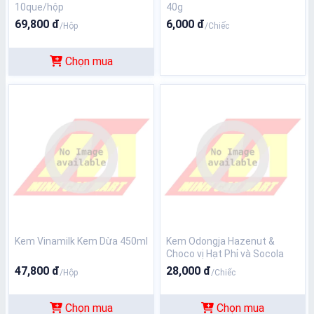
10que/hộp
40g
69,800 đ
6,000 đ
/Hộp
/Chiếc
Chọn mua
Kem Vinamilk Kem Dừa 450ml
Kem Odongja Hazenut &
Choco vị Hạt Phỉ và Socola
75ml
47,800 đ
28,000 đ
/Hộp
/Chiếc
Chọn mua
Chọn mua