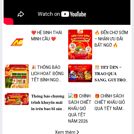
❤️ HỆ SINH THÁI
🔥 ĐẾN CHỢ SỚM
MINH CẦU ❤️
– NHẬN ƯU ĐÃI
BẤT NGỜ 🔥
🎉 THÔNG BÁO
🎊 𝐓𝐄̂́𝐓 Đ𝐄̂́𝐍 –
LỊCH HOẠT ĐỘNG
𝐓𝐑𝐀𝐎 𝐐𝐔𝐀̀
TẾT BÍNH NGỌ
𝐒𝐀𝐍𝐆, 𝐆𝐔̛̉𝐈 𝐓𝐑𝐎̣𝐍
2026 🎉
𝐓𝐀̂𝐌 𝐘́ 🎊
𝐓𝐡𝐨̂𝐧𝐠 𝐛𝐚́𝐨 𝐜𝐡𝐮̛𝐨̛𝐧𝐠
🎁 CHÍNH SÁCH
𝐭𝐫𝐢̀𝐧𝐡 𝐤𝐡𝐮𝐲𝐞̂́𝐧 𝐦𝐚̃𝐢
CHIẾT KHẤU GIỎ
𝐢𝐧 𝐭𝐫𝐞̂𝐧 𝐛𝐚𝐨 𝐛𝐢̀ 𝐬𝐚̉𝐧
QUÀ TẾT NĂM
𝐩𝐡𝐚̂̉𝐦 𝐌𝐀̀𝐍𝐆 𝐁𝐎̣𝐂
2026
𝐓𝐇𝐔̛̣𝐂 𝐏𝐇𝐀̂̉𝐌
𝐏𝐕𝐂 𝐌𝐈𝐂𝐀
Xem thêm