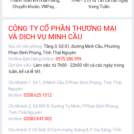
Thanh toán khi nhận hàng,
7h40 - 21h từ Tất cả các ngày
Chuyển khoản, VNPay,...
trong Tuần.
CÔNG TY CỔ PHẦN THƯƠNG MẠI
VÀ DỊCH VỤ MINH CẦU
Địa chỉ văn phòng:
Tầng 3, Số 01, đường Minh Cầu, Phường
Phan Đình Phùng, Tỉnh Thái Nguyên
Hotline Bán Hàng Online:
0975.286.999
Giờ làm việc:
Làm việc từ 7h00 - 22h00 tất cả các ngày trong
tuần, kể cả lễ tết.
Chi Nhánh 1
:
Số 1, Đ.Minh Cầu, P.Phan Đình Phùng, Tỉnh Thái
Nguyên
Hotline:
0208.625.1512
Chi Nhánh 2
:
Số 899 Đ. Dương Tự Minh, P.Phan Đình Phùng,
Tỉnh Thái Nguyên
Hotline:
02083.841.002
Chi nhánh 3
:
Số 568, Đ.Cách mạng tháng 8, P. Gia Sàng, Tỉnh