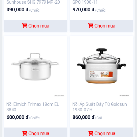
Sunhouse SHG 7979 MP-20
GPC 1900-11
390,000 đ
970,000 đ
/Chiếc
/Chiếc
Chọn mua
Chọn mua
Nồi Elmich Trimax 18cm EL
Nồi Áp Suất Đáy Từ Goldsun
3840
1930-07IH
600,000 đ
860,000 đ
/Chiếc
/Cái
Chọn mua
Chọn mua