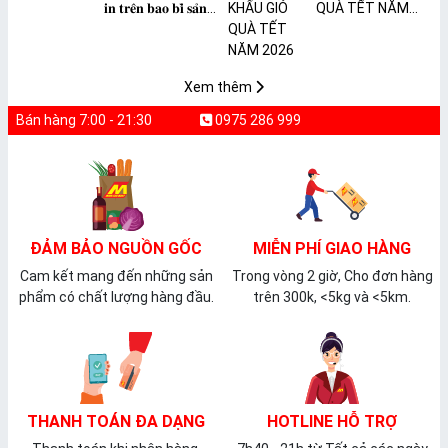
𝐢𝐧 𝐭𝐫𝐞̂𝐧 𝐛𝐚𝐨 𝐛𝐢̀ 𝐬𝐚̉𝐧
QUÀ TẾT NĂM
𝐩𝐡𝐚̂̉𝐦 𝐌𝐀̀𝐍𝐆 𝐁𝐎̣𝐂
2026
𝐓𝐇𝐔̛̣𝐂 𝐏𝐇𝐀̂̉𝐌
𝐏𝐕𝐂 𝐌𝐈𝐂𝐀
Xem thêm
Bán hàng 7:00 - 21:30
0975 286 999
ĐẢM BẢO NGUỒN GỐC
MIỄN PHÍ GIAO HÀNG
Cam kết mang đến những sản
Trong vòng 2 giờ, Cho đơn hàng
phẩm có chất lượng hàng đầu.
trên 300k, <5kg và <5km.
THANH TOÁN ĐA DẠNG
HOTLINE HỖ TRỢ