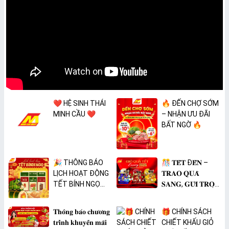
❤️ HỆ SINH THÁI
🔥 ĐẾN CHỢ SỚM
MINH CẦU ❤️
– NHẬN ƯU ĐÃI
BẤT NGỜ 🔥
🎉 THÔNG BÁO
🎊 𝐓𝐄̂́𝐓 Đ𝐄̂́𝐍 –
LỊCH HOẠT ĐỘNG
𝐓𝐑𝐀𝐎 𝐐𝐔𝐀̀
TẾT BÍNH NGỌ
𝐒𝐀𝐍𝐆, 𝐆𝐔̛̉𝐈 𝐓𝐑𝐎̣𝐍
2026 🎉
𝐓𝐀̂𝐌 𝐘́ 🎊
𝐓𝐡𝐨̂𝐧𝐠 𝐛𝐚́𝐨 𝐜𝐡𝐮̛𝐨̛𝐧𝐠
🎁 CHÍNH SÁCH
𝐭𝐫𝐢̀𝐧𝐡 𝐤𝐡𝐮𝐲𝐞̂́𝐧 𝐦𝐚̃𝐢
CHIẾT KHẤU GIỎ