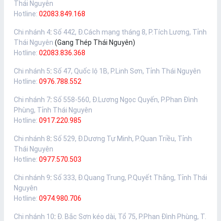
Thái Nguyên
Hotline:
02083.849.168
Chi nhánh 4
:
Số 442, Đ.Cách mạng tháng 8, P.Tích Lương, Tỉnh
Thái Nguyên
(Gang Thép Thái Nguyên)
Hotline:
02083.836.368
Chi nhánh 5
:
Số 47, Quốc lộ 1B, P.Linh Sơn, Tỉnh Thái Nguyên
Hotline:
0976.788.552
Chi nhánh 7
:
Số 558-560, Đ.Lương Ngọc Quyến, P.Phan Đình
Phùng, Tỉnh Thái Nguyên
Hotline:
0917.220.985
Chi nhánh 8
:
Số 529, Đ.Dương Tự Minh, P.Quan Triều, Tỉnh
Thái Nguyên
Hotline:
0977.570.503
Chi nhánh 9
:
Số 333, Đ.Quang Trung, P.Quyết Thắng, Tỉnh Thái
Nguyên
Hotline:
0974.980.706
Chi nhánh 10
:
Đ. Bắc Sơn kéo dài, Tổ 75, P.Phan Đình Phùng, T.