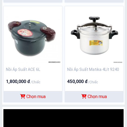
Nồi Áp Suất ACE 6L
Nồi Áp Suất Matika 4Lít 9240
1,800,000 đ
450,000 đ
/Chiếc
/Chiếc
Chọn mua
Chọn mua