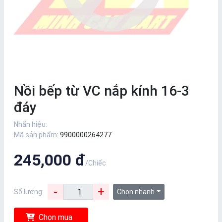
Nồi bếp từ VC nắp kính 16-3
đáy
Nhãn hiệu:
Mã sản phẩm:
9900000264277
245,000 đ
/Chiếc
-
+
Số lượng:
Chọn nhanh
Chọn mua