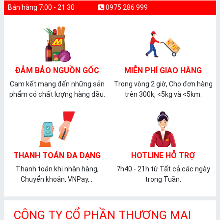
Bán hàng 7:00 - 21:30
0975 286 999
ĐẢM BẢO NGUỒN GỐC
MIỄN PHÍ GIAO HÀNG
Cam kết mang đến những sản
Trong vòng 2 giờ, Cho đơn hàng
phẩm có chất lượng hàng đầu.
trên 300k, <5kg và <5km.
THANH TOÁN ĐA DẠNG
HOTLINE HỖ TRỢ
Thanh toán khi nhận hàng,
7h40 - 21h từ Tất cả các ngày
Chuyển khoản, VNPay,...
trong Tuần.
CÔNG TY CỔ PHẦN THƯƠNG MẠI