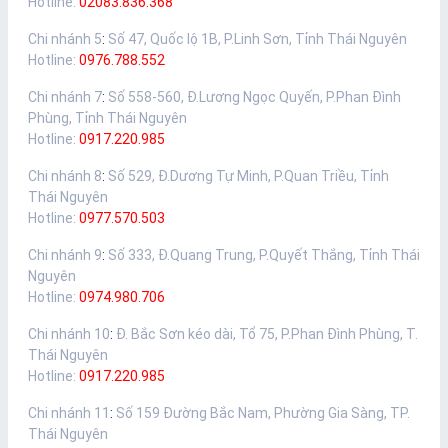
Hotline:
02083.836.368
Chi nhánh 5
:
Số 47, Quốc lộ 1B, P.Linh Sơn, Tỉnh Thái Nguyên
Hotline:
0976.788.552
Chi nhánh 7
:
Số 558-560, Đ.Lương Ngọc Quyến, P.Phan Đình
Phùng, Tỉnh Thái Nguyên
Hotline:
0917.220.985
Chi nhánh 8
:
Số 529, Đ.Dương Tự Minh, P.Quan Triều, Tỉnh
Thái Nguyên
Hotline:
0977.570.503
Chi nhánh 9
:
Số 333, Đ.Quang Trung, P.Quyết Thắng, Tỉnh Thái
Nguyên
Hotline:
0974.980.706
Chi nhánh 10
:
Đ. Bắc Sơn kéo dài, Tổ 75, P.Phan Đình Phùng, T.
Thái Nguyên
Hotline:
0917.220.985
Chi nhánh 11
:
Số 159 Đường Bắc Nam, Phường Gia Sàng, TP.
Thái Nguyên