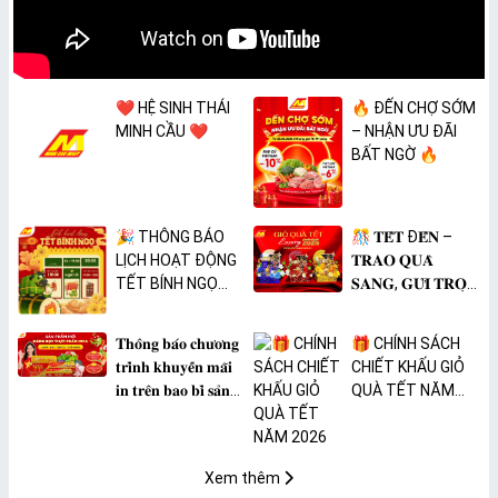
❤️ HỆ SINH THÁI
🔥 ĐẾN CHỢ SỚM
MINH CẦU ❤️
– NHẬN ƯU ĐÃI
BẤT NGỜ 🔥
🎉 THÔNG BÁO
🎊 𝐓𝐄̂́𝐓 Đ𝐄̂́𝐍 –
LỊCH HOẠT ĐỘNG
𝐓𝐑𝐀𝐎 𝐐𝐔𝐀̀
TẾT BÍNH NGỌ
𝐒𝐀𝐍𝐆, 𝐆𝐔̛̉𝐈 𝐓𝐑𝐎̣𝐍
2026 🎉
𝐓𝐀̂𝐌 𝐘́ 🎊
𝐓𝐡𝐨̂𝐧𝐠 𝐛𝐚́𝐨 𝐜𝐡𝐮̛𝐨̛𝐧𝐠
🎁 CHÍNH SÁCH
𝐭𝐫𝐢̀𝐧𝐡 𝐤𝐡𝐮𝐲𝐞̂́𝐧 𝐦𝐚̃𝐢
CHIẾT KHẤU GIỎ
𝐢𝐧 𝐭𝐫𝐞̂𝐧 𝐛𝐚𝐨 𝐛𝐢̀ 𝐬𝐚̉𝐧
QUÀ TẾT NĂM
𝐩𝐡𝐚̂̉𝐦 𝐌𝐀̀𝐍𝐆 𝐁𝐎̣𝐂
2026
𝐓𝐇𝐔̛̣𝐂 𝐏𝐇𝐀̂̉𝐌
𝐏𝐕𝐂 𝐌𝐈𝐂𝐀
Xem thêm