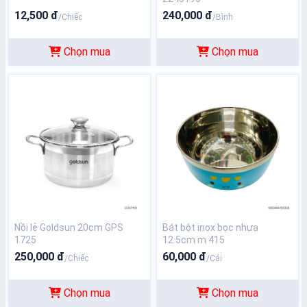
12,500 đ
240,000 đ
/Chiếc
/Bình
Chọn mua
Chọn mua
Nồi lẻ Goldsun 20cm GPS
Bát bột inox bọc nhựa
1725
12.5cm m 415
250,000 đ
60,000 đ
/Chiếc
/Cái
Chọn mua
Chọn mua