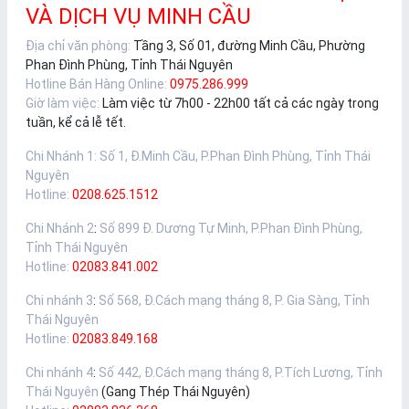
VÀ DỊCH VỤ MINH CẦU
Địa chỉ văn phòng:
Tầng 3, Số 01, đường Minh Cầu, Phường
Phan Đình Phùng, Tỉnh Thái Nguyên
Hotline Bán Hàng Online:
0975.286.999
Giờ làm việc:
Làm việc từ 7h00 - 22h00 tất cả các ngày trong
tuần, kể cả lễ tết.
Chi Nhánh 1
:
Số 1, Đ.Minh Cầu, P.Phan Đình Phùng, Tỉnh Thái
Nguyên
Hotline:
0208.625.1512
Chi Nhánh 2
:
Số 899 Đ. Dương Tự Minh, P.Phan Đình Phùng,
Tỉnh Thái Nguyên
Hotline:
02083.841.002
Chi nhánh 3
:
Số 568, Đ.Cách mạng tháng 8, P. Gia Sàng, Tỉnh
Thái Nguyên
Hotline:
02083.849.168
Chi nhánh 4
:
Số 442, Đ.Cách mạng tháng 8, P.Tích Lương, Tỉnh
Thái Nguyên
(Gang Thép Thái Nguyên)