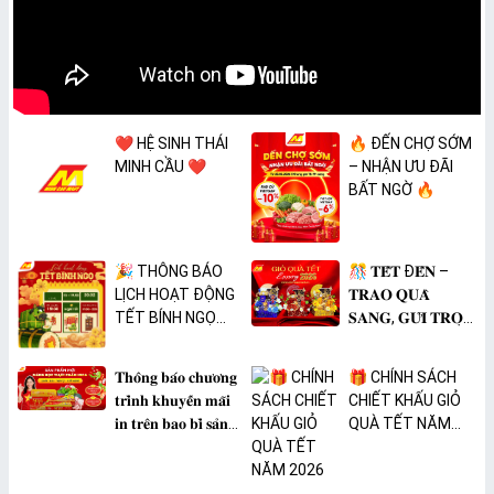
❤️ HỆ SINH THÁI
🔥 ĐẾN CHỢ SỚM
MINH CẦU ❤️
– NHẬN ƯU ĐÃI
BẤT NGỜ 🔥
🎉 THÔNG BÁO
🎊 𝐓𝐄̂́𝐓 Đ𝐄̂́𝐍 –
LỊCH HOẠT ĐỘNG
𝐓𝐑𝐀𝐎 𝐐𝐔𝐀̀
TẾT BÍNH NGỌ
𝐒𝐀𝐍𝐆, 𝐆𝐔̛̉𝐈 𝐓𝐑𝐎̣𝐍
2026 🎉
𝐓𝐀̂𝐌 𝐘́ 🎊
𝐓𝐡𝐨̂𝐧𝐠 𝐛𝐚́𝐨 𝐜𝐡𝐮̛𝐨̛𝐧𝐠
🎁 CHÍNH SÁCH
𝐭𝐫𝐢̀𝐧𝐡 𝐤𝐡𝐮𝐲𝐞̂́𝐧 𝐦𝐚̃𝐢
CHIẾT KHẤU GIỎ
𝐢𝐧 𝐭𝐫𝐞̂𝐧 𝐛𝐚𝐨 𝐛𝐢̀ 𝐬𝐚̉𝐧
QUÀ TẾT NĂM
𝐩𝐡𝐚̂̉𝐦 𝐌𝐀̀𝐍𝐆 𝐁𝐎̣𝐂
2026
𝐓𝐇𝐔̛̣𝐂 𝐏𝐇𝐀̂̉𝐌
𝐏𝐕𝐂 𝐌𝐈𝐂𝐀