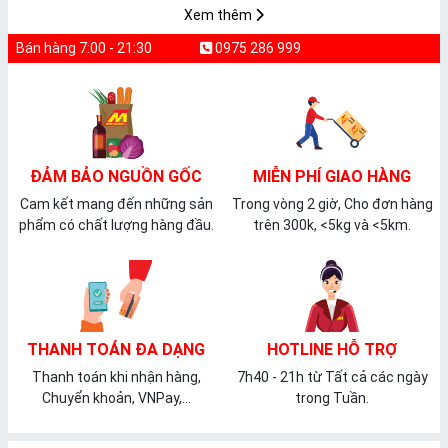
Xem thêm
Bán hàng 7:00 - 21:30
0975 286 999
ĐẢM BẢO NGUỒN GỐC
MIỄN PHÍ GIAO HÀNG
Cam kết mang đến những sản
Trong vòng 2 giờ, Cho đơn hàng
phẩm có chất lượng hàng đầu.
trên 300k, <5kg và <5km.
THANH TOÁN ĐA DẠNG
HOTLINE HỖ TRỢ
Thanh toán khi nhận hàng,
7h40 - 21h từ Tất cả các ngày
Chuyển khoản, VNPay,...
trong Tuần.