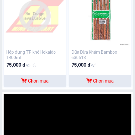
Hộp đựng TP khô Hokaido
Đũa Dừa Khảm Bamboo
1400ml
630513
75,000 đ
75,000 đ
/Chiếc
/Vỉ
Chọn mua
Chọn mua