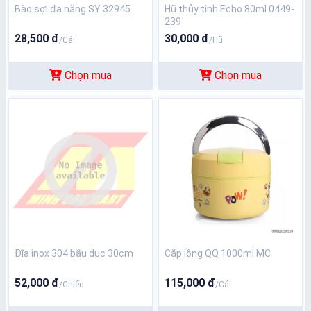
Bào sợi đa năng SY 32945
Hũ thủy tinh Echo 80ml 0449-
239
28,500 đ
30,000 đ
/Cái
/Hũ
Chọn mua
Chọn mua
Đĩa inox 304 bầu dục 30cm
Cặp lồng QQ 1000ml MC
52,000 đ
115,000 đ
/Chiếc
/Cái