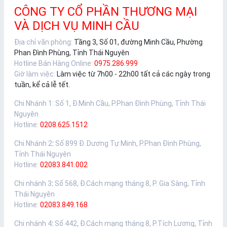
CÔNG TY CỔ PHẦN THƯƠNG MẠI
VÀ DỊCH VỤ MINH CẦU
Địa chỉ văn phòng:
Tầng 3, Số 01, đường Minh Cầu, Phường
Phan Đình Phùng, Tỉnh Thái Nguyên
Hotline Bán Hàng Online:
0975.286.999
Giờ làm việc:
Làm việc từ 7h00 - 22h00 tất cả các ngày trong
tuần, kể cả lễ tết.
Chi Nhánh 1
:
Số 1, Đ.Minh Cầu, P.Phan Đình Phùng, Tỉnh Thái
Nguyên
Hotline:
0208.625.1512
Chi Nhánh 2
:
Số 899 Đ. Dương Tự Minh, P.Phan Đình Phùng,
Tỉnh Thái Nguyên
Hotline:
02083.841.002
Chi nhánh 3
:
Số 568, Đ.Cách mạng tháng 8, P. Gia Sàng, Tỉnh
Thái Nguyên
Hotline:
02083.849.168
Chi nhánh 4
:
Số 442, Đ.Cách mạng tháng 8, P.Tích Lương, Tỉnh