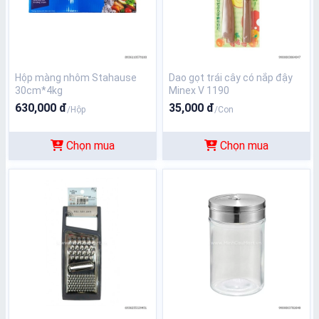
Hộp màng nhôm Stahause
Dao gọt trái cây có nắp đậy
30cm*4kg
Minex V 1190
630,000 đ
35,000 đ
/Hộp
/Con
Chọn mua
Chọn mua