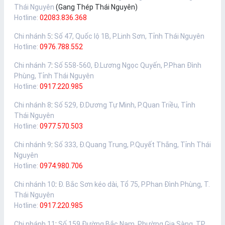
Thái Nguyên
(Gang Thép Thái Nguyên)
Hotline:
02083.836.368
Chi nhánh 5
:
Số 47, Quốc lộ 1B, P.Linh Sơn, Tỉnh Thái Nguyên
Hotline:
0976.788.552
Chi nhánh 7
:
Số 558-560, Đ.Lương Ngọc Quyến, P.Phan Đình
Phùng, Tỉnh Thái Nguyên
Hotline:
0917.220.985
Chi nhánh 8
:
Số 529, Đ.Dương Tự Minh, P.Quan Triều, Tỉnh
Thái Nguyên
Hotline:
0977.570.503
Chi nhánh 9
:
Số 333, Đ.Quang Trung, P.Quyết Thắng, Tỉnh Thái
Nguyên
Hotline:
0974.980.706
Chi nhánh 10
:
Đ. Bắc Sơn kéo dài, Tổ 75, P.Phan Đình Phùng, T.
Thái Nguyên
Hotline:
0917.220.985
Chi nhánh 11
:
Số 159 Đường Bắc Nam, Phường Gia Sàng, TP.