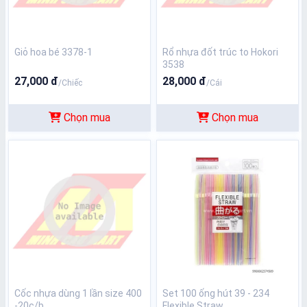
Giỏ hoa bé 3378-1
Rổ nhựa đốt trúc to Hokori
3538
27,000 đ
28,000 đ
/Chiếc
/Cái
Chọn mua
Chọn mua
Cốc nhựa dùng 1 lần size 400
Set 100 ống hút 39 - 234
-20c/b
Flexible Straw