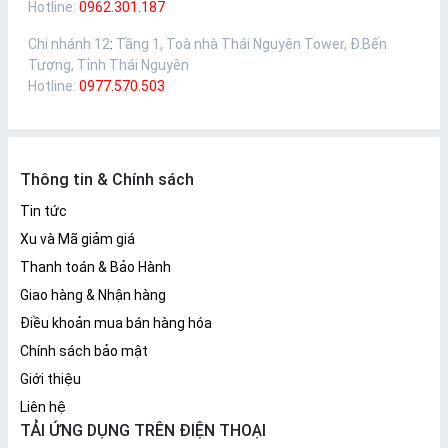
Hotline:
0962.301.187
Chi nhánh 12
:
Tầng 1, Toà nhà Thái Nguyên Tower, Đ.Bến
Tượng, Tỉnh Thái Nguyên
Hotline:
0977.570.503
Thông tin & Chính sách
Tin tức
Xu và Mã giảm giá
Thanh toán & Bảo Hành
Giao hàng & Nhận hàng
Điều khoản mua bán hàng hóa
Chính sách bảo mật
Giới thiệu
Liên hệ
TẢI ỨNG DỤNG TRÊN ĐIỆN THOẠI