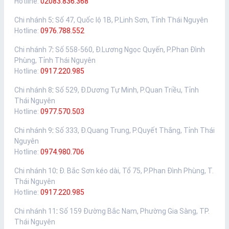
Hotline:
02083.836.368
Chi nhánh 5
:
Số 47, Quốc lộ 1B, P.Linh Sơn, Tỉnh Thái Nguyên
Hotline:
0976.788.552
Chi nhánh 7
:
Số 558-560, Đ.Lương Ngọc Quyến, P.Phan Đình
Phùng, Tỉnh Thái Nguyên
Hotline:
0917.220.985
Chi nhánh 8
:
Số 529, Đ.Dương Tự Minh, P.Quan Triều, Tỉnh
Thái Nguyên
Hotline:
0977.570.503
Chi nhánh 9
:
Số 333, Đ.Quang Trung, P.Quyết Thắng, Tỉnh Thái
Nguyên
Hotline:
0974.980.706
Chi nhánh 10
:
Đ. Bắc Sơn kéo dài, Tổ 75, P.Phan Đình Phùng, T.
Thái Nguyên
Hotline:
0917.220.985
Chi nhánh 11
:
Số 159 Đường Bắc Nam, Phường Gia Sàng, TP.
Thái Nguyên