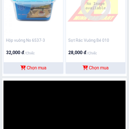
Hộp vuông No 6537-3
Sọt Rác Vuông Bé 010
32,000 đ
28,000 đ
/Chiếc
/Chiếc
Chọn mua
Chọn mua