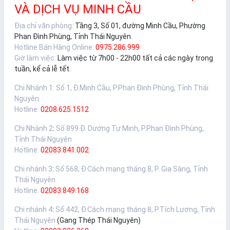
VÀ DỊCH VỤ MINH CẦU
Địa chỉ văn phòng:
Tầng 3, Số 01, đường Minh Cầu, Phường
Phan Đình Phùng, Tỉnh Thái Nguyên
Hotline Bán Hàng Online:
0975.286.999
Giờ làm việc:
Làm việc từ 7h00 - 22h00 tất cả các ngày trong
tuần, kể cả lễ tết.
Chi Nhánh 1
:
Số 1, Đ.Minh Cầu, P.Phan Đình Phùng, Tỉnh Thái
Nguyên
Hotline:
0208.625.1512
Chi Nhánh 2
:
Số 899 Đ. Dương Tự Minh, P.Phan Đình Phùng,
Tỉnh Thái Nguyên
Hotline:
02083.841.002
Chi nhánh 3
:
Số 568, Đ.Cách mạng tháng 8, P. Gia Sàng, Tỉnh
Thái Nguyên
Hotline:
02083.849.168
Chi nhánh 4
:
Số 442, Đ.Cách mạng tháng 8, P.Tích Lương, Tỉnh
Thái Nguyên
(Gang Thép Thái Nguyên)