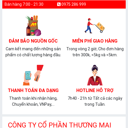
Bán hàng 7:00 - 21:30
0975 286 999
ĐẢM BẢO NGUỒN GỐC
MIỄN PHÍ GIAO HÀNG
Cam kết mang đến những sản
Trong vòng 2 giờ, Cho đơn hàng
phẩm có chất lượng hàng đầu.
trên 300k, <5kg và <5km.
THANH TOÁN ĐA DẠNG
HOTLINE HỖ TRỢ
Thanh toán khi nhận hàng,
7h40 - 21h từ Tất cả các ngày
Chuyển khoản, VNPay,...
trong Tuần.
CÔNG TY CỔ PHẦN THƯƠNG MẠI