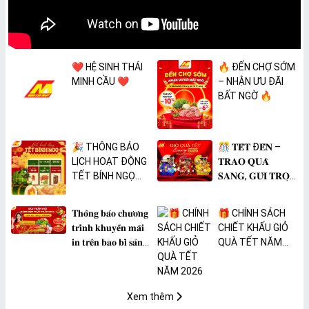
❤️ HỆ SINH THÁI
🔥 ĐẾN CHỢ SỚM
MINH CẦU ❤️
– NHẬN ƯU ĐÃI
BẤT NGỜ 🔥
🎉 THÔNG BÁO
🎊 𝐓𝐄̂́𝐓 Đ𝐄̂́𝐍 –
LỊCH HOẠT ĐỘNG
𝐓𝐑𝐀𝐎 𝐐𝐔𝐀̀
TẾT BÍNH NGỌ
𝐒𝐀𝐍𝐆, 𝐆𝐔̛̉𝐈 𝐓𝐑𝐎̣𝐍
2026 🎉
𝐓𝐀̂𝐌 𝐘́ 🎊
𝐓𝐡𝐨̂𝐧𝐠 𝐛𝐚́𝐨 𝐜𝐡𝐮̛𝐨̛𝐧𝐠
🎁 CHÍNH SÁCH
𝐭𝐫𝐢̀𝐧𝐡 𝐤𝐡𝐮𝐲𝐞̂́𝐧 𝐦𝐚̃𝐢
CHIẾT KHẤU GIỎ
𝐢𝐧 𝐭𝐫𝐞̂𝐧 𝐛𝐚𝐨 𝐛𝐢̀ 𝐬𝐚̉𝐧
QUÀ TẾT NĂM
𝐩𝐡𝐚̂̉𝐦 𝐌𝐀̀𝐍𝐆 𝐁𝐎̣𝐂
2026
𝐓𝐇𝐔̛̣𝐂 𝐏𝐇𝐀̂̉𝐌
𝐏𝐕𝐂 𝐌𝐈𝐂𝐀
Xem thêm