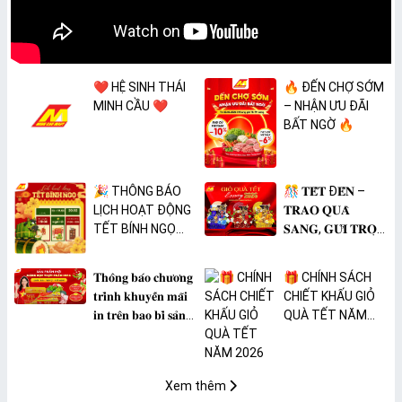
❤️ HỆ SINH THÁI
🔥 ĐẾN CHỢ SỚM
MINH CẦU ❤️
– NHẬN ƯU ĐÃI
BẤT NGỜ 🔥
🎉 THÔNG BÁO
🎊 𝐓𝐄̂́𝐓 Đ𝐄̂́𝐍 –
LỊCH HOẠT ĐỘNG
𝐓𝐑𝐀𝐎 𝐐𝐔𝐀̀
TẾT BÍNH NGỌ
𝐒𝐀𝐍𝐆, 𝐆𝐔̛̉𝐈 𝐓𝐑𝐎̣𝐍
2026 🎉
𝐓𝐀̂𝐌 𝐘́ 🎊
𝐓𝐡𝐨̂𝐧𝐠 𝐛𝐚́𝐨 𝐜𝐡𝐮̛𝐨̛𝐧𝐠
🎁 CHÍNH SÁCH
𝐭𝐫𝐢̀𝐧𝐡 𝐤𝐡𝐮𝐲𝐞̂́𝐧 𝐦𝐚̃𝐢
CHIẾT KHẤU GIỎ
𝐢𝐧 𝐭𝐫𝐞̂𝐧 𝐛𝐚𝐨 𝐛𝐢̀ 𝐬𝐚̉𝐧
QUÀ TẾT NĂM
𝐩𝐡𝐚̂̉𝐦 𝐌𝐀̀𝐍𝐆 𝐁𝐎̣𝐂
2026
𝐓𝐇𝐔̛̣𝐂 𝐏𝐇𝐀̂̉𝐌
𝐏𝐕𝐂 𝐌𝐈𝐂𝐀
Xem thêm