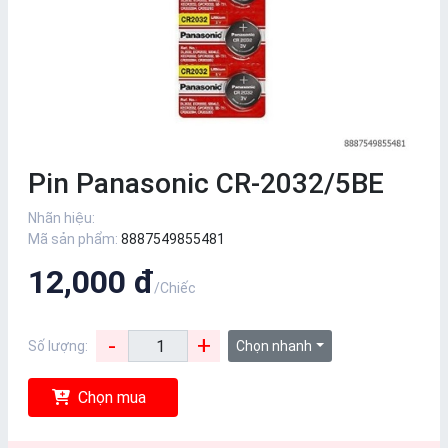
Pin Panasonic CR-2032/5BE
Nhãn hiệu:
Mã sản phẩm:
8887549855481
12,000 đ
/Chiếc
-
+
Số lượng:
Chọn nhanh
Chọn mua