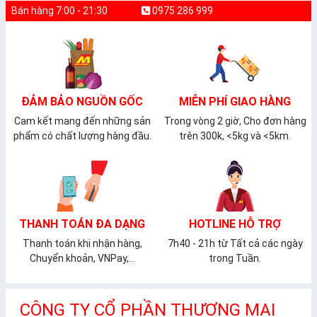
Bán hàng 7:00 - 21:30
0975 286 999
ĐẢM BẢO NGUỒN GỐC
MIỄN PHÍ GIAO HÀNG
Cam kết mang đến những sản
Trong vòng 2 giờ, Cho đơn hàng
phẩm có chất lượng hàng đầu.
trên 300k, <5kg và <5km.
THANH TOÁN ĐA DẠNG
HOTLINE HỖ TRỢ
Thanh toán khi nhận hàng,
7h40 - 21h từ Tất cả các ngày
Chuyển khoản, VNPay,...
trong Tuần.
CÔNG TY CỔ PHẦN THƯƠNG MẠI