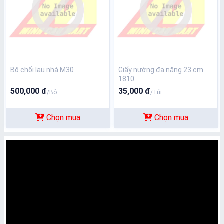
Bộ chổi lau nhà M30
Giấy nướng đa năng 23 cm
1810
500,000 đ
35,000 đ
/Bộ
/Túi
Chọn mua
Chọn mua