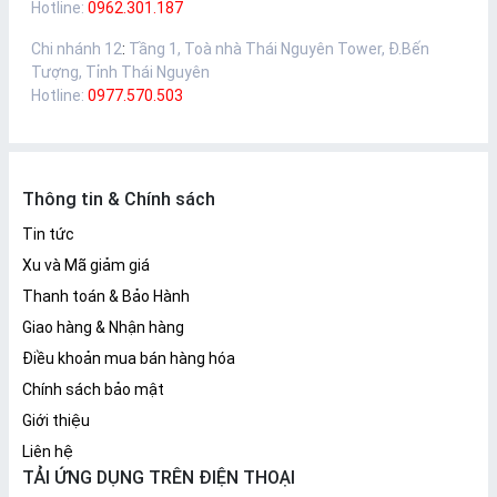
Hotline:
0962.301.187
Chi nhánh 12
:
Tầng 1, Toà nhà Thái Nguyên Tower, Đ.Bến
Tượng, Tỉnh Thái Nguyên
Hotline:
0977.570.503
Thông tin & Chính sách
Tin tức
Xu và Mã giảm giá
Thanh toán & Bảo Hành
Giao hàng & Nhận hàng
Điều khoản mua bán hàng hóa
Chính sách bảo mật
Giới thiệu
Liên hệ
TẢI ỨNG DỤNG TRÊN ĐIỆN THOẠI