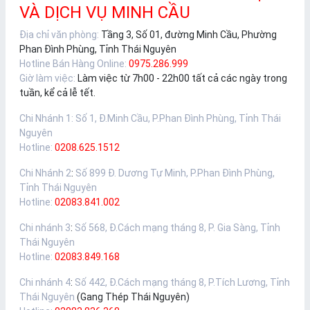
VÀ DỊCH VỤ MINH CẦU
Địa chỉ văn phòng:
Tầng 3, Số 01, đường Minh Cầu, Phường
Phan Đình Phùng, Tỉnh Thái Nguyên
Hotline Bán Hàng Online:
0975.286.999
Giờ làm việc:
Làm việc từ 7h00 - 22h00 tất cả các ngày trong
tuần, kể cả lễ tết.
Chi Nhánh 1
:
Số 1, Đ.Minh Cầu, P.Phan Đình Phùng, Tỉnh Thái
Nguyên
Hotline:
0208.625.1512
Chi Nhánh 2
:
Số 899 Đ. Dương Tự Minh, P.Phan Đình Phùng,
Tỉnh Thái Nguyên
Hotline:
02083.841.002
Chi nhánh 3
:
Số 568, Đ.Cách mạng tháng 8, P. Gia Sàng, Tỉnh
Thái Nguyên
Hotline:
02083.849.168
Chi nhánh 4
:
Số 442, Đ.Cách mạng tháng 8, P.Tích Lương, Tỉnh
Thái Nguyên
(Gang Thép Thái Nguyên)