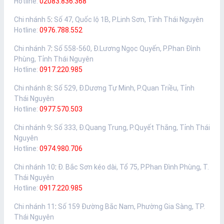
Hotline:
02083.836.368
Chi nhánh 5
:
Số 47, Quốc lộ 1B, P.Linh Sơn, Tỉnh Thái Nguyên
Hotline:
0976.788.552
Chi nhánh 7
:
Số 558-560, Đ.Lương Ngọc Quyến, P.Phan Đình
Phùng, Tỉnh Thái Nguyên
Hotline:
0917.220.985
Chi nhánh 8
:
Số 529, Đ.Dương Tự Minh, P.Quan Triều, Tỉnh
Thái Nguyên
Hotline:
0977.570.503
Chi nhánh 9
:
Số 333, Đ.Quang Trung, P.Quyết Thắng, Tỉnh Thái
Nguyên
Hotline:
0974.980.706
Chi nhánh 10
:
Đ. Bắc Sơn kéo dài, Tổ 75, P.Phan Đình Phùng, T.
Thái Nguyên
Hotline:
0917.220.985
Chi nhánh 11
:
Số 159 Đường Bắc Nam, Phường Gia Sàng, TP.
Thái Nguyên