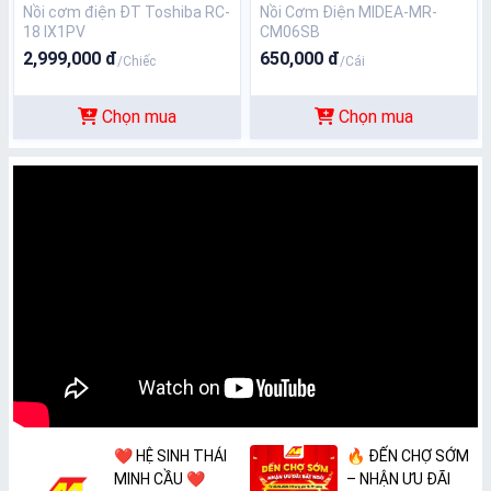
Nồi cơm điện ĐT Toshiba RC-
Nồi Cơm Điện MIDEA-MR-
18 IX1PV
CM06SB
2,999,000 đ
650,000 đ
/Chiếc
/Cái
Chọn mua
Chọn mua
❤️ HỆ SINH THÁI
🔥 ĐẾN CHỢ SỚM
MINH CẦU ❤️
– NHẬN ƯU ĐÃI