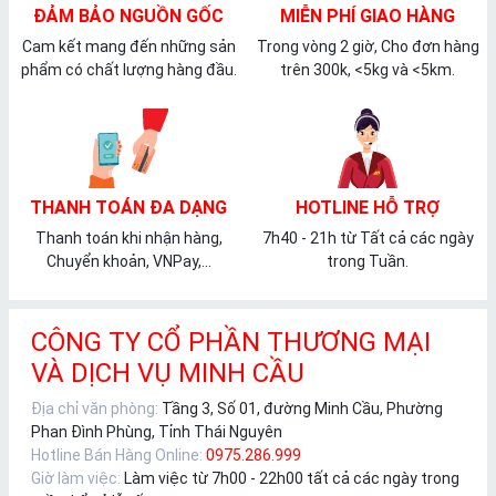
ĐẢM BẢO NGUỒN GỐC
MIỄN PHÍ GIAO HÀNG
Cam kết mang đến những sản
Trong vòng 2 giờ, Cho đơn hàng
phẩm có chất lượng hàng đầu.
trên 300k, <5kg và <5km.
THANH TOÁN ĐA DẠNG
HOTLINE HỖ TRỢ
Thanh toán khi nhận hàng,
7h40 - 21h từ Tất cả các ngày
Chuyển khoản, VNPay,...
trong Tuần.
CÔNG TY CỔ PHẦN THƯƠNG MẠI
VÀ DỊCH VỤ MINH CẦU
Địa chỉ văn phòng:
Tầng 3, Số 01, đường Minh Cầu, Phường
Phan Đình Phùng, Tỉnh Thái Nguyên
Hotline Bán Hàng Online:
0975.286.999
Giờ làm việc:
Làm việc từ 7h00 - 22h00 tất cả các ngày trong