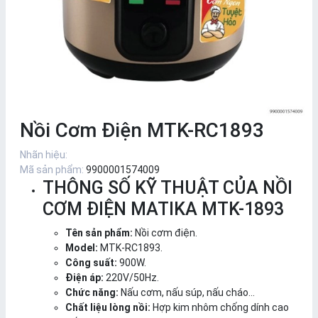
Nồi Cơm Điện MTK-RC1893
Nhãn hiệu:
Mã sản phẩm:
9900001574009
THÔNG SỐ KỸ THUẬT CỦA NỒI
CƠM ĐIỆN MATIKA MTK-1893
Tên sản phẩm:
Nồi cơm điện.
Model:
MTK-RC1893.
Công suất:
900W.
Điện áp:
220V/50Hz.
Chức năng:
Nấu cơm, nấu súp, nấu cháo…
Chất liệu lòng nồi:
Hợp kim nhôm chống dính cao