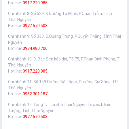
Hotline:
0917.220.985
Chi nhánh 8
:
Số 529, Đ.Dương Tự Minh, P.Quan Triều, Tỉnh
Thái Nguyên
Hotline:
0977.570.503
Chi nhánh 9
:
Số 333, Đ.Quang Trung, P.Quyết Thắng, Tỉnh Thái
Nguyên
Hotline:
0974.980.706
Chi nhánh 10
:
Đ. Bắc Sơn kéo dài, Tổ 75, P.Phan Đình Phùng, T.
Thái Nguyên
Hotline:
0917.220.985
Chi nhánh 11
:
Số 159 Đường Bắc Nam, Phường Gia Sàng, TP.
Thái Nguyên
Hotline:
0962.301.187
Chi nhánh 12
:
Tầng 1, Toà nhà Thái Nguyên Tower, Đ.Bến
Tượng, Tỉnh Thái Nguyên
Hotline:
0977.570.503