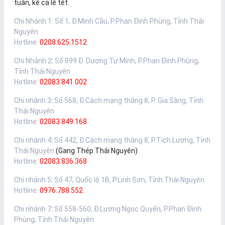
tuần, kể cả lễ tết.
Chi Nhánh 1
:
Số 1, Đ.Minh Cầu, P.Phan Đình Phùng, Tỉnh Thái
Nguyên
Hotline:
0208.625.1512
Chi Nhánh 2
:
Số 899 Đ. Dương Tự Minh, P.Phan Đình Phùng,
Tỉnh Thái Nguyên
Hotline:
02083.841.002
Chi nhánh 3
:
Số 568, Đ.Cách mạng tháng 8, P. Gia Sàng, Tỉnh
Thái Nguyên
Hotline:
02083.849.168
Chi nhánh 4
:
Số 442, Đ.Cách mạng tháng 8, P.Tích Lương, Tỉnh
Thái Nguyên
(Gang Thép Thái Nguyên)
Hotline:
02083.836.368
Chi nhánh 5
:
Số 47, Quốc lộ 1B, P.Linh Sơn, Tỉnh Thái Nguyên
Hotline:
0976.788.552
Chi nhánh 7
:
Số 558-560, Đ.Lương Ngọc Quyến, P.Phan Đình
Phùng, Tỉnh Thái Nguyên