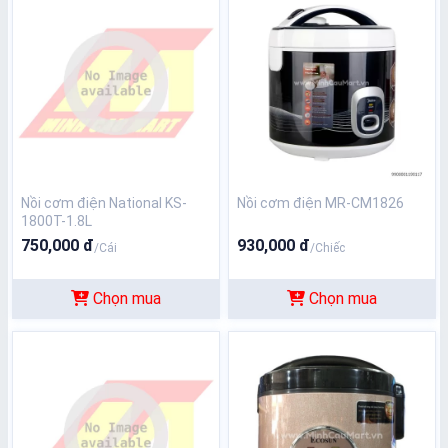
Nồi cơm điện National KS-
Nồi cơm điện MR-CM1826
1800T-1.8L
750,000 đ
930,000 đ
/Cái
/Chiếc
Chọn mua
Chọn mua