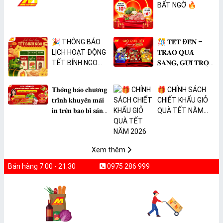
BẤT NGỜ 🔥
🎉 THÔNG BÁO
🎊 𝐓𝐄̂́𝐓 Đ𝐄̂́𝐍 –
LỊCH HOẠT ĐỘNG
𝐓𝐑𝐀𝐎 𝐐𝐔𝐀̀
TẾT BÍNH NGỌ
𝐒𝐀𝐍𝐆, 𝐆𝐔̛̉𝐈 𝐓𝐑𝐎̣𝐍
2026 🎉
𝐓𝐀̂𝐌 𝐘́ 🎊
𝐓𝐡𝐨̂𝐧𝐠 𝐛𝐚́𝐨 𝐜𝐡𝐮̛𝐨̛𝐧𝐠
🎁 CHÍNH SÁCH
𝐭𝐫𝐢̀𝐧𝐡 𝐤𝐡𝐮𝐲𝐞̂́𝐧 𝐦𝐚̃𝐢
CHIẾT KHẤU GIỎ
𝐢𝐧 𝐭𝐫𝐞̂𝐧 𝐛𝐚𝐨 𝐛𝐢̀ 𝐬𝐚̉𝐧
QUÀ TẾT NĂM
𝐩𝐡𝐚̂̉𝐦 𝐌𝐀̀𝐍𝐆 𝐁𝐎̣𝐂
2026
𝐓𝐇𝐔̛̣𝐂 𝐏𝐇𝐀̂̉𝐌
𝐏𝐕𝐂 𝐌𝐈𝐂𝐀
Xem thêm
Bán hàng 7:00 - 21:30
0975 286 999