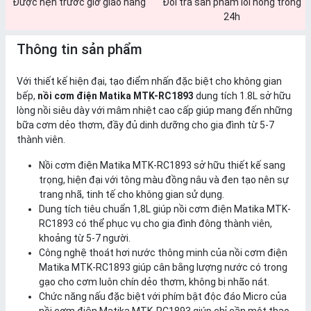
Được hẹn trước giờ giao hàng
Đổi trả sản phẩm lỗi hỏng trong
24h
Thông tin sản phẩm
Với thiết kế hiện đại, tạo điểm nhấn đặc biệt cho không gian
bếp,
nồi cơm điện Matika MTK-RC1893
dung tích 1.8L sở hữu
lòng nồi siêu dày với mâm nhiệt cao cấp giúp mang đến những
bữa cơm dẻo thơm, đầy đủ dinh dưỡng cho gia đình từ 5-7
thành viên.
Nồi cơm điện Matika MTK-RC1893 sở hữu thiết kế sang
trọng, hiện đại với tông màu đồng nâu và đen tạo nên sự
trang nhã, tinh tế cho không gian sử dụng.
Dung tích tiêu chuẩn 1,8L giúp nồi cơm điện Matika MTK-
RC1893 có thể phục vụ cho gia đình đông thành viên,
khoảng từ 5-7 người.
Công nghệ thoát hơi nước thông minh của nồi cơm điện
Matika MTK-RC1893 giúp cân bằng lượng nước có trong
gạo cho cơm luôn chín dẻo thơm, không bị nhão nát.
Chức năng nấu đặc biệt với phím bật độc đáo Micro của