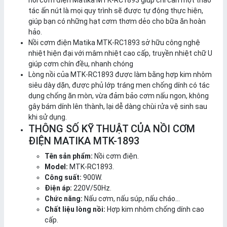
nồi cơm điện Matika MTK-RC1893 giúp chỉ cần một thao
tác ấn nút là mọi quy trình sẽ được tự động thực hiện,
giúp bạn có những hạt cơm thơm dẻo cho bữa ăn hoàn
hảo.
Nồi cơm điện Matika MTK-RC1893 sở hữu công nghệ
nhiệt hiện đại với mâm nhiệt cao cấp, truyền nhiệt chữ U
giúp cơm chín đều, nhanh chóng
Lòng nồi của MTK-RC1893 được làm bằng hợp kim nhôm
siêu dày dặn, được phủ lớp tráng men chống dính có tác
dụng chống ăn mòn, vừa đảm bảo cơm nấu ngon, không
gây bám dính lên thành, lại dễ dàng chùi rửa vệ sinh sau
khi sử dụng.
THÔNG SỐ KỸ THUẬT CỦA NỒI CƠM
ĐIỆN MATIKA MTK-1893
Tên sản phẩm:
Nồi cơm điện.
Model:
MTK-RC1893.
Công suất:
900W.
Điện áp:
220V/50Hz.
Chức năng:
Nấu cơm, nấu súp, nấu cháo…
Chất liệu lòng nồi:
Hợp kim nhôm chống dính cao
cấp.