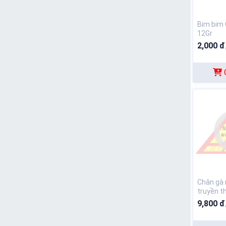
Bim bim Ois
12Gr
2,000 đ
Chân gà 
truyền t
9,800 đ