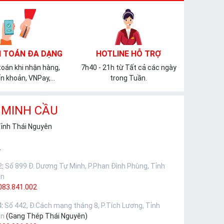
 TOÁN ĐA DẠNG
HOTLINE HỖ TRỢ
oán khi nhận hàng,
7h40 - 21h từ Tất cả các ngày
n khoản, VNPay,...
trong Tuần.
 MINH CẦU
Tỉnh Thái Nguyên
.
2
:
Số 899 Đ. Dương Tự Minh, P.Phan Đình Phùng, Tỉnh
ên
083.841.002
4
:
Số 442, Đ.Cách mạng tháng 8, P.Tích Lương, Tỉnh
ên
(Gang Thép Thái Nguyên)