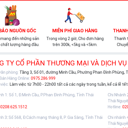
BẢO NGUỒN GỐC
MIỄN PHÍ GIAO HÀNG
THANH
 mang đến những sản
Trong vòng 2 giờ, Cho đơn hàng
Thanh t
chất lượng hàng đầu.
trên 300k, <5kg và <5km.
Chuyể
G TY CỔ PHẦN THƯƠNG MẠI VÀ DỊCH VỤ
 văn phòng:
Tầng 3, Số 01, đường Minh Cầu, Phường Phan Đình Phùng, 
 Bán Hàng Online:
0975.286.999
việc:
Làm việc từ 7h00 - 22h00 tất cả các ngày trong tuần, kể cả lễ tết
nh 1
:
Số 1, Đ.Minh Cầu, P.Phan Đình Phùng, Tỉnh Thái
Chi Nhánh 
Thái Nguy
0208.625.1512
Hotline:
02
nh 3
:
Số 568, Đ.Cách mạng tháng 8, P. Gia Sàng, Tỉnh Thái
Chi nhánh 
Thái Nguy