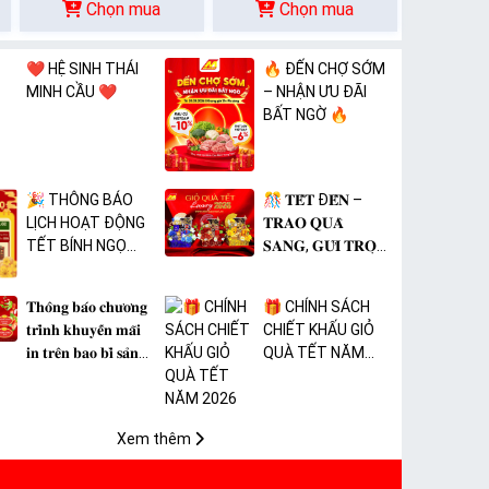
Chọn mua
Chọn mua
❤️ HỆ SINH THÁI
🔥 ĐẾN CHỢ SỚM
MINH CẦU ❤️
– NHẬN ƯU ĐÃI
BẤT NGỜ 🔥
🎉 THÔNG BÁO
🎊 𝐓𝐄̂́𝐓 Đ𝐄̂́𝐍 –
LỊCH HOẠT ĐỘNG
𝐓𝐑𝐀𝐎 𝐐𝐔𝐀̀
TẾT BÍNH NGỌ
𝐒𝐀𝐍𝐆, 𝐆𝐔̛̉𝐈 𝐓𝐑𝐎̣𝐍
2026 🎉
𝐓𝐀̂𝐌 𝐘́ 🎊
𝐓𝐡𝐨̂𝐧𝐠 𝐛𝐚́𝐨 𝐜𝐡𝐮̛𝐨̛𝐧𝐠
🎁 CHÍNH SÁCH
𝐭𝐫𝐢̀𝐧𝐡 𝐤𝐡𝐮𝐲𝐞̂́𝐧 𝐦𝐚̃𝐢
CHIẾT KHẤU GIỎ
𝐢𝐧 𝐭𝐫𝐞̂𝐧 𝐛𝐚𝐨 𝐛𝐢̀ 𝐬𝐚̉𝐧
QUÀ TẾT NĂM
𝐩𝐡𝐚̂̉𝐦 𝐌𝐀̀𝐍𝐆 𝐁𝐎̣𝐂
2026
𝐓𝐇𝐔̛̣𝐂 𝐏𝐇𝐀̂̉𝐌 𝐏𝐕𝐂
𝐌𝐈𝐂𝐀
Xem thêm