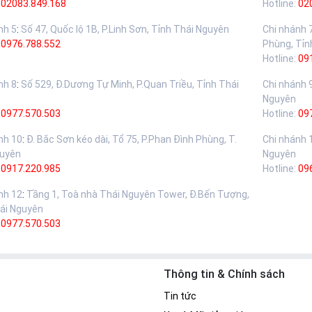
02083.849.168
Hotline:
02
nh 5
:
Số 47, Quốc lộ 1B, P.Linh Sơn, Tỉnh Thái Nguyên
Chi nhánh 
:
0976.788.552
Phùng, Tỉn
Hotline:
09
nh 8
:
Số 529, Đ.Dương Tự Minh, P.Quan Triều, Tỉnh Thái
Chi nhánh 
Nguyên
:
0977.570.503
Hotline:
09
nh 10
:
Đ. Bắc Sơn kéo dài, Tổ 75, P.Phan Đình Phùng, T.
Chi nhánh 
guyên
Nguyên
:
0917.220.985
Hotline:
09
nh 12
:
Tầng 1, Toà nhà Thái Nguyên Tower, Đ.Bến Tượng,
ái Nguyên
:
0977.570.503
Thông tin & Chính sách
Tin tức