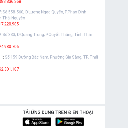
083.836.368
7
:
Số 558-560, Đ.Lương Ngọc Quyến, P.Phan Đình
h Thái Nguyên
17.220.985
9
:
Số 333, Đ.Quang Trung, P.Quyết Thắng, Tỉnh Thái
74.980.706
11
:
Số 159 Đường Bắc Nam, Phường Gia Sàng, TP. Thái
62.301.187
TẢI ỨNG DỤNG TRÊN ĐIỆN THOẠI