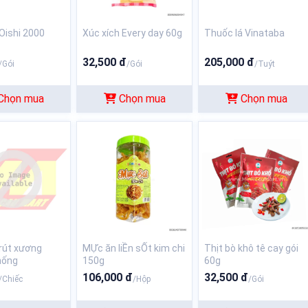
hi 2000
Xúc xích Every day 60g
Thuốc lá Vinataba
32,500 đ
205,000 đ
/Gói
/Gói
/Tuýt
Chọn mua
Chọn mua
Chọn mua
rút xương
MỰc ăn liỀn sỐt kim chi
Thịt bò khô tê cay gói
hống
150g
60g
106,000 đ
32,500 đ
/Chiếc
/Hộp
/Gói