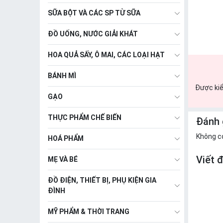
SỮA BỘT VÀ CÁC SP TỪ SỮA
ĐỒ UỐNG, NƯỚC GIẢI KHÁT
HOA QUẢ SẤY, Ô MAI, CÁC LOẠI HẠT
BÁNH MÌ
Được kiể
GẠO
THỰC PHẨM CHẾ BIẾN
Đánh 
Không c
HOÁ PHẨM
Viết 
MẸ VÀ BÉ
ĐỒ ĐIỆN, THIẾT BỊ, PHỤ KIỆN GIA
ĐÌNH
MỸ PHẨM & THỜI TRANG