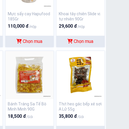
Mực sấy cay Hapufood
Khoai tây chiên Slide vị
185Gr
tự nhiên 90Gr
110,000 đ
29,600 đ
/Hộp
/Hộp
Chọn mua
Chọn mua
Bánh Tráng Sa Tế Bò
Thịt heo gác bếp xé sợi
Minh Minh 90G
A Lử 55g
18,500 đ
35,800 đ
/Gói
/Gói