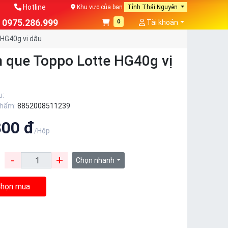
Hotline
Khu vực của bạn
Tỉnh Thái Nguyên
0975.286.999
0
Tài khoản
HG40g vị dâu
 que Toppo Lotte HG40g vị
u:
phẩm:
8852008511239
800 đ
/Hộp
-
+
:
Chọn nhanh
họn mua