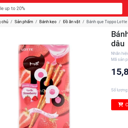
 chủ
Sản phẩm
Bánh kẹo
Đồ ăn vặt
Bánh que Toppo Lotte 
Bánh
dâu
Nhãn hiệ
Mã sản 
15,
Số lượng
C