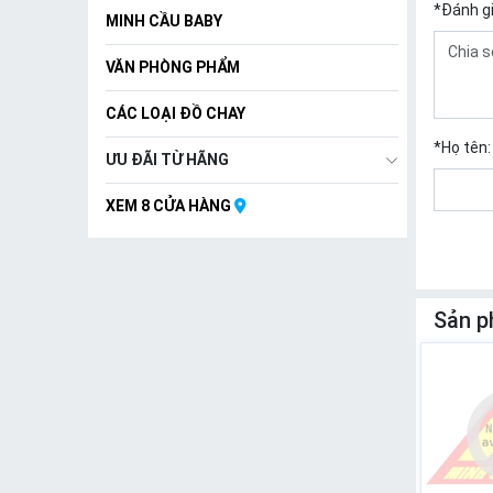
*
Đánh g
MINH CẦU BABY
VĂN PHÒNG PHẨM
CÁC LOẠI ĐỒ CHAY
*
Họ tên:
ƯU ĐÃI TỪ HÃNG
XEM 8 CỬA HÀNG
Sản p