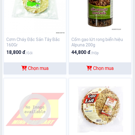
Cơm Cháy Đặc Sản Tây Bắc
Cốm gạo lứt rong biển hiệu
160Gr
Alpuna 200g
18,800 đ
44,800 đ
/Gói
/Hộp
Chọn mua
Chọn mua