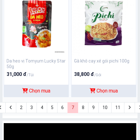
Da heo vị Tomyum Lucky Star
Gà khô cay xé gói pichi 100g
50g
31,000 đ
38,800 đ
/Túi
/Gói
Chọn mua
Chọn mua
2
3
4
5
6
7
8
9
10
11