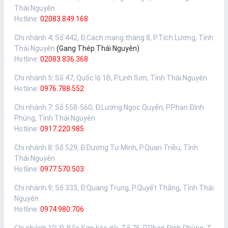
Thái Nguyên
Hotline:
02083.849.168
Chi nhánh 4
:
Số 442, Đ.Cách mạng tháng 8, P.Tích Lương, Tỉnh
Thái Nguyên
(Gang Thép Thái Nguyên)
Hotline:
02083.836.368
Chi nhánh 5
:
Số 47, Quốc lộ 1B, P.Linh Sơn, Tỉnh Thái Nguyên
Hotline:
0976.788.552
Chi nhánh 7
:
Số 558-560, Đ.Lương Ngọc Quyến, P.Phan Đình
Phùng, Tỉnh Thái Nguyên
Hotline:
0917.220.985
Chi nhánh 8
:
Số 529, Đ.Dương Tự Minh, P.Quan Triều, Tỉnh
Thái Nguyên
Hotline:
0977.570.503
Chi nhánh 9
:
Số 333, Đ.Quang Trung, P.Quyết Thắng, Tỉnh Thái
Nguyên
Hotline:
0974.980.706