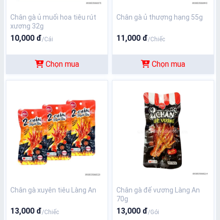
Chân gà ủ muối hoa tiêu rút
Chân gà ủ thượng hạng 55g
xương 32g
10,000 đ
11,000 đ
/Cái
/Chiếc
Chọn mua
Chọn mua
Chân gà xuyên tiêu Làng An
Chân gà đế vương Làng An
70g
13,000 đ
13,000 đ
/Chiếc
/Gói