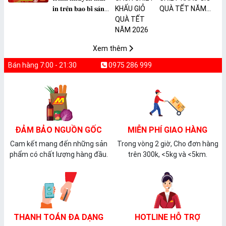
𝐢𝐧 𝐭𝐫𝐞̂𝐧 𝐛𝐚𝐨 𝐛𝐢̀ 𝐬𝐚̉𝐧
QUÀ TẾT NĂM
𝐩𝐡𝐚̂̉𝐦 𝐌𝐀̀𝐍𝐆 𝐁𝐎̣𝐂
2026
𝐓𝐇𝐔̛̣𝐂 𝐏𝐇𝐀̂̉𝐌
𝐏𝐕𝐂 𝐌𝐈𝐂𝐀
Xem thêm
Bán hàng 7:00 - 21:30
0975 286 999
ĐẢM BẢO NGUỒN GỐC
MIỄN PHÍ GIAO HÀNG
Cam kết mang đến những sản
Trong vòng 2 giờ, Cho đơn hàng
phẩm có chất lượng hàng đầu.
trên 300k, <5kg và <5km.
THANH TOÁN ĐA DẠNG
HOTLINE HỖ TRỢ