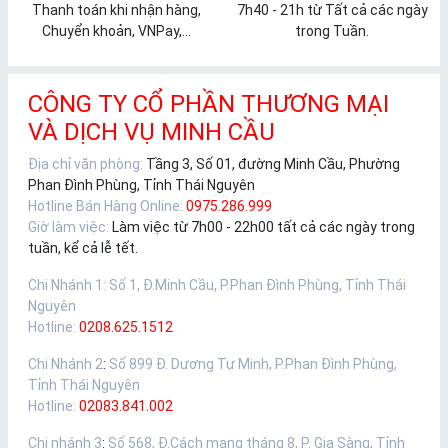
Thanh toán khi nhận hàng,
7h40 - 21h từ Tất cả các ngày
Chuyển khoản, VNPay,...
trong Tuần.
CÔNG TY CỔ PHẦN THƯƠNG MẠI
VÀ DỊCH VỤ MINH CẦU
Địa chỉ văn phòng:
Tầng 3, Số 01, đường Minh Cầu, Phường
Phan Đình Phùng, Tỉnh Thái Nguyên
Hotline Bán Hàng Online:
0975.286.999
Giờ làm việc:
Làm việc từ 7h00 - 22h00 tất cả các ngày trong
tuần, kể cả lễ tết.
Chi Nhánh 1
:
Số 1, Đ.Minh Cầu, P.Phan Đình Phùng, Tỉnh Thái
Nguyên
Hotline:
0208.625.1512
Chi Nhánh 2
:
Số 899 Đ. Dương Tự Minh, P.Phan Đình Phùng,
Tỉnh Thái Nguyên
Hotline:
02083.841.002
Chi nhánh 3
:
Số 568, Đ.Cách mạng tháng 8, P. Gia Sàng, Tỉnh