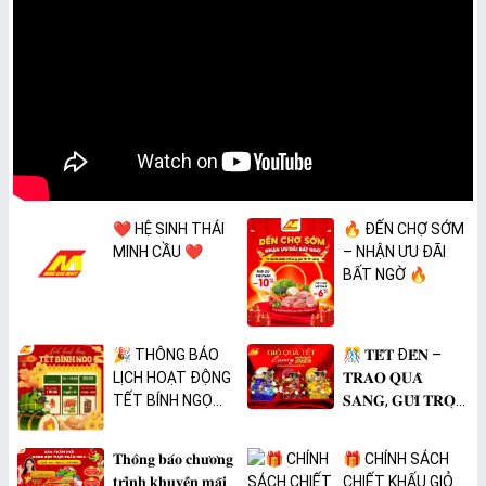
❤️ HỆ SINH THÁI
🔥 ĐẾN CHỢ SỚM
MINH CẦU ❤️
– NHẬN ƯU ĐÃI
BẤT NGỜ 🔥
🎉 THÔNG BÁO
🎊 𝐓𝐄̂́𝐓 Đ𝐄̂́𝐍 –
LỊCH HOẠT ĐỘNG
𝐓𝐑𝐀𝐎 𝐐𝐔𝐀̀
TẾT BÍNH NGỌ
𝐒𝐀𝐍𝐆, 𝐆𝐔̛̉𝐈 𝐓𝐑𝐎̣𝐍
2026 🎉
𝐓𝐀̂𝐌 𝐘́ 🎊
𝐓𝐡𝐨̂𝐧𝐠 𝐛𝐚́𝐨 𝐜𝐡𝐮̛𝐨̛𝐧𝐠
🎁 CHÍNH SÁCH
𝐭𝐫𝐢̀𝐧𝐡 𝐤𝐡𝐮𝐲𝐞̂́𝐧 𝐦𝐚̃𝐢
CHIẾT KHẤU GIỎ