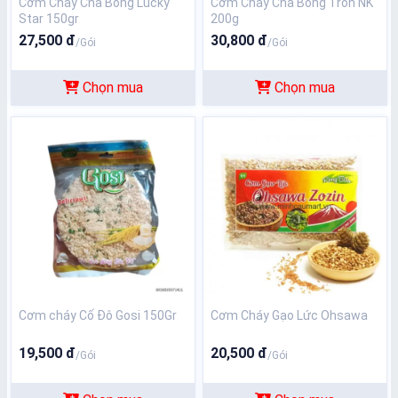
Cơm Cháy Chà Bông Lucky
Cơm Cháy Chà Bông Tròn NK
Star 150gr
200g
27,500 đ
30,800 đ
/Gói
/Gói
Chọn mua
Chọn mua
Cơm cháy Cố Đô Gosi 150Gr
Cơm Cháy Gạo Lức Ohsawa
19,500 đ
20,500 đ
/Gói
/Gói