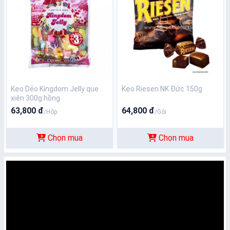
Kẹo Dẻo Kingdom Jelly que
Kẹo Riesen NK Đức 150g
xiên 300g hồng
63,800 đ
64,800 đ
/Hộp
/Gói
Chọn mua
Chọn mua