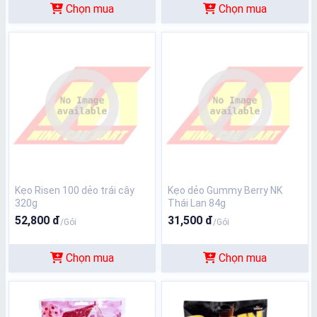
Chọn mua
Chọn mua
Kẹo Risen 100 dẻo trái cây
Kẹo dẻo Gummy Berry NK
320g
Thái Lan 84g
52,800 đ
31,500 đ
/Gói
/Gói
Chọn mua
Chọn mua