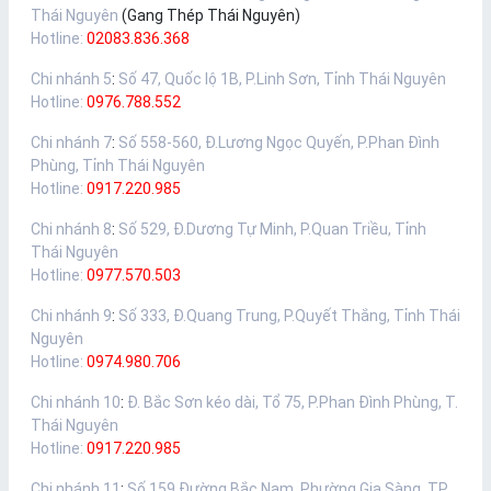
Thái Nguyên
(Gang Thép Thái Nguyên)
Hotline:
02083.836.368
Chi nhánh 5
:
Số 47, Quốc lộ 1B, P.Linh Sơn, Tỉnh Thái Nguyên
Hotline:
0976.788.552
Chi nhánh 7
:
Số 558-560, Đ.Lương Ngọc Quyến, P.Phan Đình
Phùng, Tỉnh Thái Nguyên
Hotline:
0917.220.985
Chi nhánh 8
:
Số 529, Đ.Dương Tự Minh, P.Quan Triều, Tỉnh
Thái Nguyên
Hotline:
0977.570.503
Chi nhánh 9
:
Số 333, Đ.Quang Trung, P.Quyết Thắng, Tỉnh Thái
Nguyên
Hotline:
0974.980.706
Chi nhánh 10
:
Đ. Bắc Sơn kéo dài, Tổ 75, P.Phan Đình Phùng, T.
Thái Nguyên
Hotline:
0917.220.985
Chi nhánh 11
:
Số 159 Đường Bắc Nam, Phường Gia Sàng, TP.