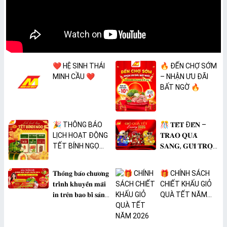
❤️ HỆ SINH THÁI
🔥 ĐẾN CHỢ SỚM
MINH CẦU ❤️
– NHẬN ƯU ĐÃI
BẤT NGỜ 🔥
🎉 THÔNG BÁO
🎊 𝐓𝐄̂́𝐓 Đ𝐄̂́𝐍 –
LỊCH HOẠT ĐỘNG
𝐓𝐑𝐀𝐎 𝐐𝐔𝐀̀
TẾT BÍNH NGỌ
𝐒𝐀𝐍𝐆, 𝐆𝐔̛̉𝐈 𝐓𝐑𝐎̣𝐍
2026 🎉
𝐓𝐀̂𝐌 𝐘́ 🎊
𝐓𝐡𝐨̂𝐧𝐠 𝐛𝐚́𝐨 𝐜𝐡𝐮̛𝐨̛𝐧𝐠
🎁 CHÍNH SÁCH
𝐭𝐫𝐢̀𝐧𝐡 𝐤𝐡𝐮𝐲𝐞̂́𝐧 𝐦𝐚̃𝐢
CHIẾT KHẤU GIỎ
𝐢𝐧 𝐭𝐫𝐞̂𝐧 𝐛𝐚𝐨 𝐛𝐢̀ 𝐬𝐚̉𝐧
QUÀ TẾT NĂM
𝐩𝐡𝐚̂̉𝐦 𝐌𝐀̀𝐍𝐆 𝐁𝐎̣𝐂
2026
𝐓𝐇𝐔̛̣𝐂 𝐏𝐇𝐀̂̉𝐌
𝐏𝐕𝐂 𝐌𝐈𝐂𝐀