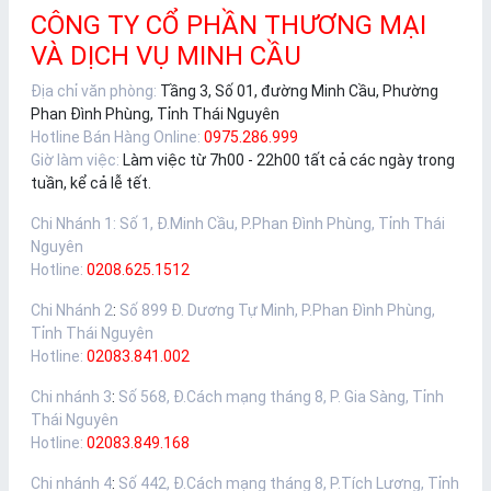
CÔNG TY CỔ PHẦN THƯƠNG MẠI
VÀ DỊCH VỤ MINH CẦU
Địa chỉ văn phòng:
Tầng 3, Số 01, đường Minh Cầu, Phường
Phan Đình Phùng, Tỉnh Thái Nguyên
Hotline Bán Hàng Online:
0975.286.999
Giờ làm việc:
Làm việc từ 7h00 - 22h00 tất cả các ngày trong
tuần, kể cả lễ tết.
Chi Nhánh 1
:
Số 1, Đ.Minh Cầu, P.Phan Đình Phùng, Tỉnh Thái
Nguyên
Hotline:
0208.625.1512
Chi Nhánh 2
:
Số 899 Đ. Dương Tự Minh, P.Phan Đình Phùng,
Tỉnh Thái Nguyên
Hotline:
02083.841.002
Chi nhánh 3
:
Số 568, Đ.Cách mạng tháng 8, P. Gia Sàng, Tỉnh
Thái Nguyên
Hotline:
02083.849.168
Chi nhánh 4
:
Số 442, Đ.Cách mạng tháng 8, P.Tích Lương, Tỉnh