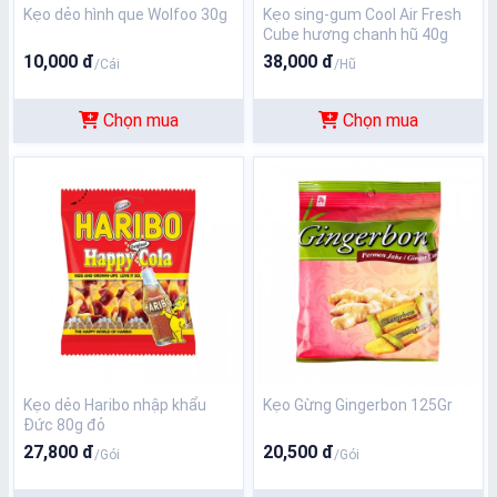
Kẹo dẻo hình que Wolfoo 30g
Kẹo sing-gum Cool Air Fresh
Cube hương chanh hũ 40g
10,000 đ
38,000 đ
/Cái
/Hũ
Chọn mua
Chọn mua
Kẹo dẻo Haribo nhập khẩu
Kẹo Gừng Gingerbon 125Gr
Đức 80g đỏ
27,800 đ
20,500 đ
/Gói
/Gói