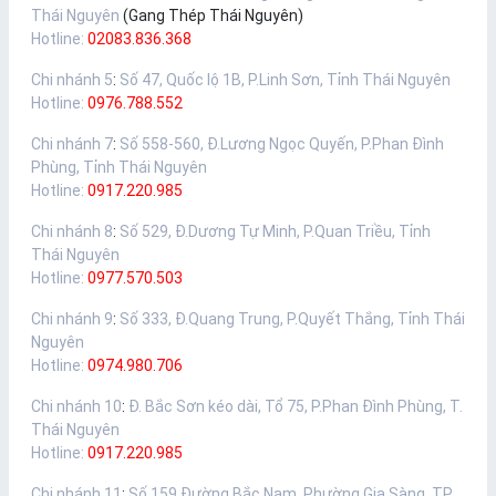
Thái Nguyên
(Gang Thép Thái Nguyên)
Hotline:
02083.836.368
Chi nhánh 5
:
Số 47, Quốc lộ 1B, P.Linh Sơn, Tỉnh Thái Nguyên
Hotline:
0976.788.552
Chi nhánh 7
:
Số 558-560, Đ.Lương Ngọc Quyến, P.Phan Đình
Phùng, Tỉnh Thái Nguyên
Hotline:
0917.220.985
Chi nhánh 8
:
Số 529, Đ.Dương Tự Minh, P.Quan Triều, Tỉnh
Thái Nguyên
Hotline:
0977.570.503
Chi nhánh 9
:
Số 333, Đ.Quang Trung, P.Quyết Thắng, Tỉnh Thái
Nguyên
Hotline:
0974.980.706
Chi nhánh 10
:
Đ. Bắc Sơn kéo dài, Tổ 75, P.Phan Đình Phùng, T.
Thái Nguyên
Hotline:
0917.220.985
Chi nhánh 11
:
Số 159 Đường Bắc Nam, Phường Gia Sàng, TP.