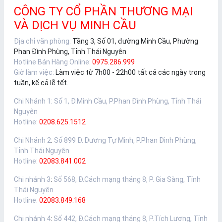
CÔNG TY CỔ PHẦN THƯƠNG MẠI
VÀ DỊCH VỤ MINH CẦU
Địa chỉ văn phòng:
Tầng 3, Số 01, đường Minh Cầu, Phường
Phan Đình Phùng, Tỉnh Thái Nguyên
Hotline Bán Hàng Online:
0975.286.999
Giờ làm việc:
Làm việc từ 7h00 - 22h00 tất cả các ngày trong
tuần, kể cả lễ tết.
Chi Nhánh 1
:
Số 1, Đ.Minh Cầu, P.Phan Đình Phùng, Tỉnh Thái
Nguyên
Hotline:
0208.625.1512
Chi Nhánh 2
:
Số 899 Đ. Dương Tự Minh, P.Phan Đình Phùng,
Tỉnh Thái Nguyên
Hotline:
02083.841.002
Chi nhánh 3
:
Số 568, Đ.Cách mạng tháng 8, P. Gia Sàng, Tỉnh
Thái Nguyên
Hotline:
02083.849.168
Chi nhánh 4
:
Số 442, Đ.Cách mạng tháng 8, P.Tích Lương, Tỉnh