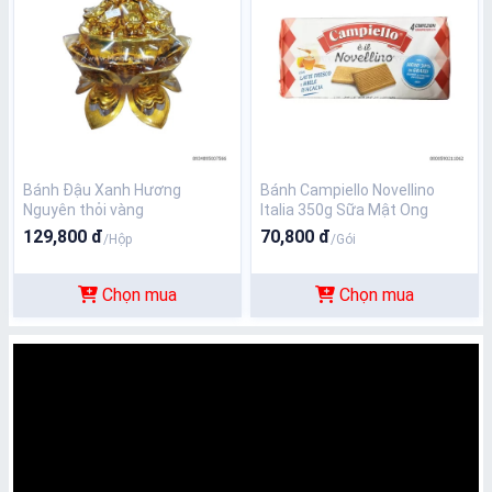
Bánh Đậu Xanh Hương
Bánh Campiello Novellino
Nguyên thỏi vàng
Italia 350g Sữa Mật Ong
129,800 đ
70,800 đ
/Hộp
/Gói
Chọn mua
Chọn mua