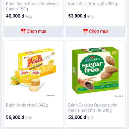
Bánh Super Kontik Sandwich
Bánh Belgi trứng sữa 306g
Cacao 150g
40,000 đ
53,800 đ
/Hộp
/Hộp
Chọn mua
Chọn mua
Bánh Atela vị ngô 342g
Bánh Cookies Quasure yến
mạch, hạt chia HG 240g
59,800 đ
52,000 đ
/Hộp
/Hộp