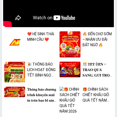
❤️ HỆ SINH THÁI
🔥 ĐẾN CHỢ SỚM
MINH CẦU ❤️
– NHẬN ƯU ĐÃI
BẤT NGỜ 🔥
🎉 THÔNG BÁO
🎊 𝐓𝐄̂́𝐓 Đ𝐄̂́𝐍 –
LỊCH HOẠT ĐỘNG
𝐓𝐑𝐀𝐎 𝐐𝐔𝐀̀
TẾT BÍNH NGỌ
𝐒𝐀𝐍𝐆, 𝐆𝐔̛̉𝐈 𝐓𝐑𝐎̣𝐍
2026 🎉
𝐓𝐀̂𝐌 𝐘́ 🎊
𝐓𝐡𝐨̂𝐧𝐠 𝐛𝐚́𝐨 𝐜𝐡𝐮̛𝐨̛𝐧𝐠
🎁 CHÍNH SÁCH
𝐭𝐫𝐢̀𝐧𝐡 𝐤𝐡𝐮𝐲𝐞̂́𝐧 𝐦𝐚̃𝐢
CHIẾT KHẤU GIỎ
𝐢𝐧 𝐭𝐫𝐞̂𝐧 𝐛𝐚𝐨 𝐛𝐢̀ 𝐬𝐚̉𝐧
QUÀ TẾT NĂM
𝐩𝐡𝐚̂̉𝐦 𝐌𝐀̀𝐍𝐆 𝐁𝐎̣𝐂
2026
𝐓𝐇𝐔̛̣𝐂 𝐏𝐇𝐀̂̉𝐌
𝐏𝐕𝐂 𝐌𝐈𝐂𝐀