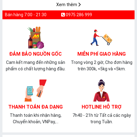
Xem thêm
Bán hàng 7:00 - 21:30
0975 286 999
ĐẢM BẢO NGUỒN GỐC
MIỄN PHÍ GIAO HÀNG
Cam kết mang đến những sản
Trong vòng 2 giờ, Cho đơn hàng
phẩm có chất lượng hàng đầu.
trên 300k, <5kg và <5km.
THANH TOÁN ĐA DẠNG
HOTLINE HỖ TRỢ
Thanh toán khi nhận hàng,
7h40 - 21h từ Tất cả các ngày
Chuyển khoản, VNPay,...
trong Tuần.