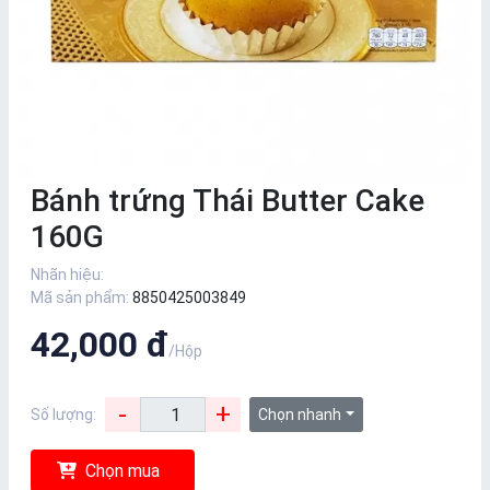
Bánh trứng Thái Butter Cake
160G
Nhãn hiệu:
Mã sản phẩm:
8850425003849
42,000 đ
/Hộp
-
+
Số lượng:
Chọn nhanh
Chọn mua