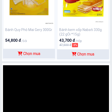
Bánh Quy Phô Mai Gery 300Gr
Bánh kem xốp Nabati 330g
(22 gÓi *15g)
54,800 đ
43,700 đ
/Gói
/Hộp
47,500 đ
-8%
Chọn mua
Chọn mua