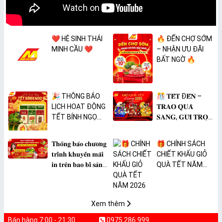
❤️ HỆ SINH THÁI
🔥 ĐẾN CHỢ SỚM
MINH CẦU ❤️
– NHẬN ƯU ĐÃI
BẤT NGỜ 🔥
🎉 THÔNG BÁO
🎊 𝐓𝐄̂́𝐓 Đ𝐄̂́𝐍 –
LỊCH HOẠT ĐỘNG
𝐓𝐑𝐀𝐎 𝐐𝐔𝐀̀
TẾT BÍNH NGỌ
𝐒𝐀𝐍𝐆, 𝐆𝐔̛̉𝐈 𝐓𝐑𝐎̣𝐍
2026 🎉
𝐓𝐀̂𝐌 𝐘́ 🎊
𝐓𝐡𝐨̂𝐧𝐠 𝐛𝐚́𝐨 𝐜𝐡𝐮̛𝐨̛𝐧𝐠
🎁 CHÍNH SÁCH
𝐭𝐫𝐢̀𝐧𝐡 𝐤𝐡𝐮𝐲𝐞̂́𝐧 𝐦𝐚̃𝐢
CHIẾT KHẤU GIỎ
𝐢𝐧 𝐭𝐫𝐞̂𝐧 𝐛𝐚𝐨 𝐛𝐢̀ 𝐬𝐚̉𝐧
QUÀ TẾT NĂM
𝐩𝐡𝐚̂̉𝐦 𝐌𝐀̀𝐍𝐆 𝐁𝐎̣𝐂
2026
𝐓𝐇𝐔̛̣𝐂 𝐏𝐇𝐀̂̉𝐌
𝐏𝐕𝐂 𝐌𝐈𝐂𝐀
Xem thêm
Bán hàng 7:00 - 21:30
0975 286 999