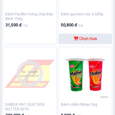
Bánh Pía Mini trứng chảy Bảo
Bánh quy kem các vị 600g
Minh 150g
31,500 đ
50,800 đ
/Túi
/Gói
Chọn mua
DANISA VIệT QUấT BOX
Bánh chấm Midas 56g
BUTTER 607G