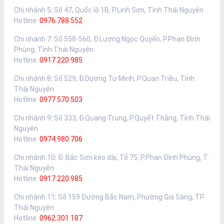
Chi nhánh 5
:
Số 47, Quốc lộ 1B, P.Linh Sơn, Tỉnh Thái Nguyên
Hotline:
0976.788.552
Chi nhánh 7
:
Số 558-560, Đ.Lương Ngọc Quyến, P.Phan Đình
Phùng, Tỉnh Thái Nguyên
Hotline:
0917.220.985
Chi nhánh 8
:
Số 529, Đ.Dương Tự Minh, P.Quan Triều, Tỉnh
Thái Nguyên
Hotline:
0977.570.503
Chi nhánh 9
:
Số 333, Đ.Quang Trung, P.Quyết Thắng, Tỉnh Thái
Nguyên
Hotline:
0974.980.706
Chi nhánh 10
:
Đ. Bắc Sơn kéo dài, Tổ 75, P.Phan Đình Phùng, T.
Thái Nguyên
Hotline:
0917.220.985
Chi nhánh 11
:
Số 159 Đường Bắc Nam, Phường Gia Sàng, TP.
Thái Nguyên
Hotline:
0962.301.187