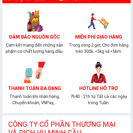
ĐẢM BẢO NGUỒN GỐC
MIỄN PHÍ GIAO HÀNG
Cam kết mang đến những sản
Trong vòng 2 giờ, Cho đơn hàng
phẩm có chất lượng hàng đầu.
trên 300k, <5kg và <5km.
THANH TOÁN ĐA DẠNG
HOTLINE HỖ TRỢ
Thanh toán khi nhận hàng,
7h40 - 21h từ Tất cả các ngày
Chuyển khoản, VNPay,...
trong Tuần.
CÔNG TY CỔ PHẦN THƯƠNG MẠI
VÀ DỊCH VỤ MINH CẦU