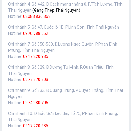
Chi nhánh 4
:
Số 442, Đ.Cách mạng tháng 8, P.Tích Lương, Tỉnh
Thái Nguyên
(Gang Thép Thái Nguyên)
Hotline:
02083.836.368
Chi nhánh 5
:
Số 47, Quốc lộ 1B, P.Linh Sơn, Tỉnh Thái Nguyên
Hotline:
0976.788.552
Chi nhánh 7
:
Số 558-560, Đ.Lương Ngọc Quyến, P.Phan Đình
Phùng, Tỉnh Thái Nguyên
Hotline:
0917.220.985
Chi nhánh 8
:
Số 529, Đ.Dương Tự Minh, P.Quan Triều, Tỉnh
Thái Nguyên
Hotline:
0977.570.503
Chi nhánh 9
:
Số 333, Đ.Quang Trung, P.Quyết Thắng, Tỉnh Thái
Nguyên
Hotline:
0974.980.706
Chi nhánh 10
:
Đ. Bắc Sơn kéo dài, Tổ 75, P.Phan Đình Phùng, T.
Thái Nguyên
Hotline:
0917.220.985