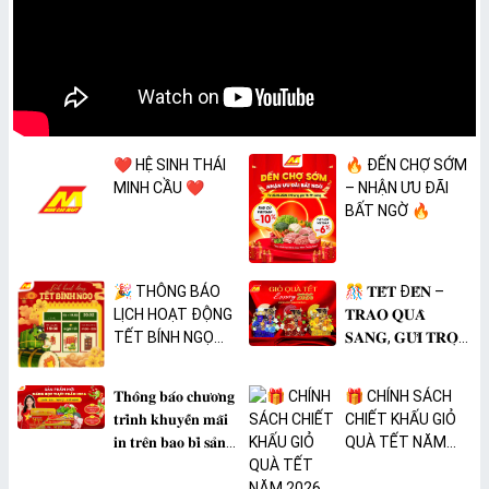
❤️ HỆ SINH THÁI
🔥 ĐẾN CHỢ SỚM
MINH CẦU ❤️
– NHẬN ƯU ĐÃI
BẤT NGỜ 🔥
🎉 THÔNG BÁO
🎊 𝐓𝐄̂́𝐓 Đ𝐄̂́𝐍 –
LỊCH HOẠT ĐỘNG
𝐓𝐑𝐀𝐎 𝐐𝐔𝐀̀
TẾT BÍNH NGỌ
𝐒𝐀𝐍𝐆, 𝐆𝐔̛̉𝐈 𝐓𝐑𝐎̣𝐍
2026 🎉
𝐓𝐀̂𝐌 𝐘́ 🎊
𝐓𝐡𝐨̂𝐧𝐠 𝐛𝐚́𝐨 𝐜𝐡𝐮̛𝐨̛𝐧𝐠
🎁 CHÍNH SÁCH
𝐭𝐫𝐢̀𝐧𝐡 𝐤𝐡𝐮𝐲𝐞̂́𝐧 𝐦𝐚̃𝐢
CHIẾT KHẤU GIỎ
𝐢𝐧 𝐭𝐫𝐞̂𝐧 𝐛𝐚𝐨 𝐛𝐢̀ 𝐬𝐚̉𝐧
QUÀ TẾT NĂM
𝐩𝐡𝐚̂̉𝐦 𝐌𝐀̀𝐍𝐆 𝐁𝐎̣𝐂
2026
𝐓𝐇𝐔̛̣𝐂 𝐏𝐇𝐀̂̉𝐌