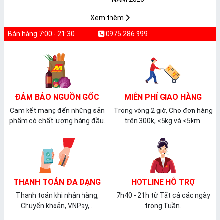
𝐏𝐕𝐂 𝐌𝐈𝐂𝐀
Xem thêm
Bán hàng 7:00 - 21:30
0975 286 999
ĐẢM BẢO NGUỒN GỐC
MIỄN PHÍ GIAO HÀNG
Cam kết mang đến những sản
Trong vòng 2 giờ, Cho đơn hàng
phẩm có chất lượng hàng đầu.
trên 300k, <5kg và <5km.
THANH TOÁN ĐA DẠNG
HOTLINE HỖ TRỢ
Thanh toán khi nhận hàng,
7h40 - 21h từ Tất cả các ngày
Chuyển khoản, VNPay,...
trong Tuần.