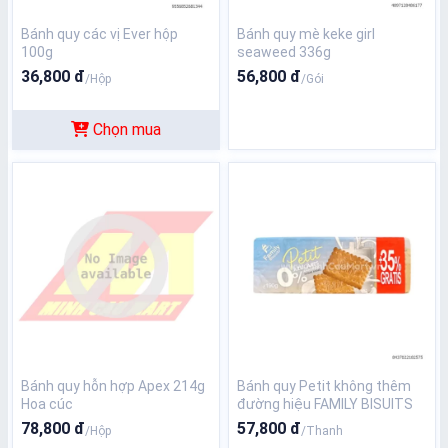
Bánh quy các vị Ever hộp
Bánh quy mè keke girl
100g
seaweed 336g
36,800 đ
56,800 đ
/Hộp
/Gói
Chọn mua
Bánh quy hỗn hợp Apex 214g
Bánh quy Petit không thêm
Hoa cúc
đường hiệu FAMILY BISUITS
190G
78,800 đ
57,800 đ
/Hộp
/Thanh