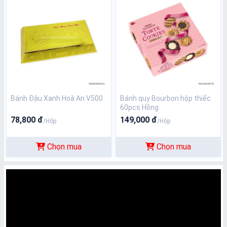
Bánh Đậu Xanh Hoà An V500
Bánh quy Bourbon hộp thiếc
60pcs Hồng
78,800 đ
149,000 đ
/Hộp
/Hộp
Chọn mua
Chọn mua