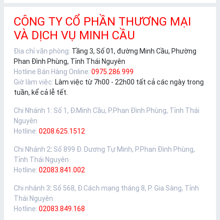
CÔNG TY CỔ PHẦN THƯƠNG MẠI
VÀ DỊCH VỤ MINH CẦU
Địa chỉ văn phòng:
Tầng 3, Số 01, đường Minh Cầu, Phường
Phan Đình Phùng, Tỉnh Thái Nguyên
Hotline Bán Hàng Online:
0975.286.999
Giờ làm việc:
Làm việc từ 7h00 - 22h00 tất cả các ngày trong
tuần, kể cả lễ tết.
Chi Nhánh 1
:
Số 1, Đ.Minh Cầu, P.Phan Đình Phùng, Tỉnh Thái
Nguyên
Hotline:
0208.625.1512
Chi Nhánh 2
:
Số 899 Đ. Dương Tự Minh, P.Phan Đình Phùng,
Tỉnh Thái Nguyên
Hotline:
02083.841.002
Chi nhánh 3
:
Số 568, Đ.Cách mạng tháng 8, P. Gia Sàng, Tỉnh
Thái Nguyên
Hotline:
02083.849.168