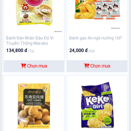
Bánh Rán Nhân Đậu Đỏ Vị
Bánh gạo An ngô nướng 16P
Truyền Thống Marukio
Dorayaki Túi 310g
134,800 đ
24,000 đ
/Túi
/Gói
Chọn mua
Chọn mua