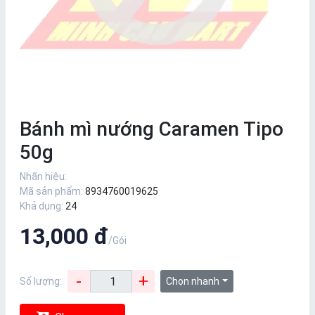
Bánh mì nướng Caramen Tipo
50g
Nhãn hiệu:
Mã sản phẩm:
8934760019625
Khả dụng:
24
13,000 đ
/Gói
-
+
Số lượng:
Chọn nhanh