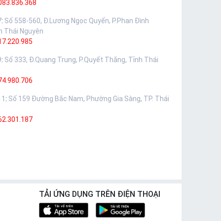
083.836.368
7
:
Số 558-560, Đ.Lương Ngọc Quyến, P.Phan Đình
h Thái Nguyên
17.220.985
9
:
Số 333, Đ.Quang Trung, P.Quyết Thắng, Tỉnh Thái
74.980.706
11
:
Số 159 Đường Bắc Nam, Phường Gia Sàng, TP. Thái
62.301.187
TẢI ỨNG DỤNG TRÊN ĐIỆN THOẠI