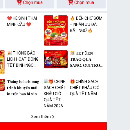
Chọn mua
Chọn mua
❤️ HỆ SINH THÁI
🔥 ĐẾN CHỢ SỚM
MINH CẦU ❤️
– NHẬN ƯU ĐÃI
BẤT NGỜ 🔥
🎉 THÔNG BÁO
🎊 𝐓𝐄̂́𝐓 Đ𝐄̂́𝐍 –
LỊCH HOẠT ĐỘNG
𝐓𝐑𝐀𝐎 𝐐𝐔𝐀̀
TẾT BÍNH NGỌ
𝐒𝐀𝐍𝐆, 𝐆𝐔̛̉𝐈 𝐓𝐑𝐎̣𝐍
2026 🎉
𝐓𝐀̂𝐌 𝐘́ 🎊
𝐓𝐡𝐨̂𝐧𝐠 𝐛𝐚́𝐨 𝐜𝐡𝐮̛𝐨̛𝐧𝐠
🎁 CHÍNH SÁCH
𝐭𝐫𝐢̀𝐧𝐡 𝐤𝐡𝐮𝐲𝐞̂́𝐧 𝐦𝐚̃𝐢
CHIẾT KHẤU GIỎ
𝐢𝐧 𝐭𝐫𝐞̂𝐧 𝐛𝐚𝐨 𝐛𝐢̀ 𝐬𝐚̉𝐧
QUÀ TẾT NĂM
𝐩𝐡𝐚̂̉𝐦 𝐌𝐀̀𝐍𝐆 𝐁𝐎̣𝐂
2026
𝐓𝐇𝐔̛̣𝐂 𝐏𝐇𝐀̂̉𝐌 𝐏𝐕𝐂
𝐌𝐈𝐂𝐀
Xem thêm