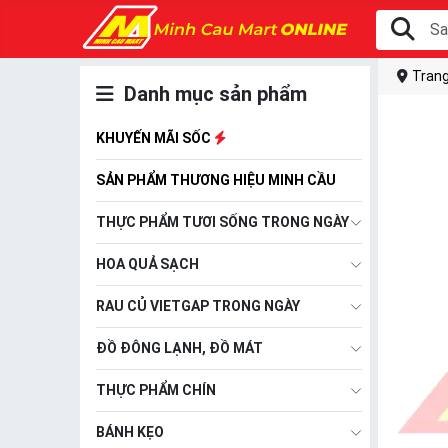
Trang
Danh mục sản phẩm
KHUYẾN MÃI SỐC
SẢN PHẨM THƯƠNG HIỆU MINH CẦU
THỰC PHẨM TƯƠI SỐNG TRONG NGÀY
HOA QUẢ SẠCH
RAU CỦ VIETGAP TRONG NGÀY
ĐỒ ĐÔNG LẠNH, ĐỒ MÁT
THỰC PHẨM CHÍN
BÁNH KẸO