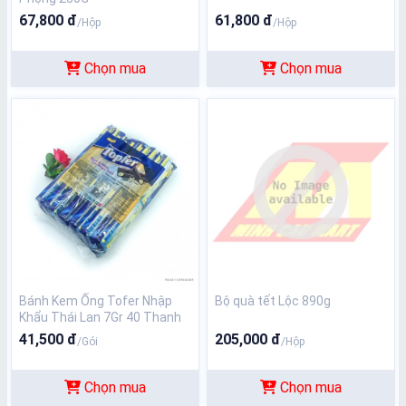
67,800 đ
61,800 đ
/Hộp
/Hộp
Chọn mua
Chọn mua
Bánh Kem Ống Tofer Nhập
Bộ quà tết Lộc 890g
Khẩu Thái Lan 7Gr 40 Thanh
Vị Sữa
41,500 đ
205,000 đ
/Gói
/Hộp
Chọn mua
Chọn mua