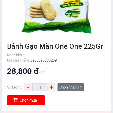
Bánh Gạo Mặn One One 225Gr
Nhãn hiệu:
Mã sản phẩm:
8936096670259
28,800 đ
/Gói
-
+
Số lượng:
Chọn nhanh
Chọn mua