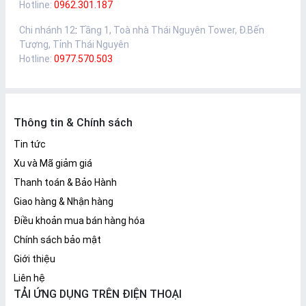
Hotline:
0962.301.187
Chi nhánh 12
:
Tầng 1, Toà nhà Thái Nguyên Tower, Đ.Bến
Tượng, Tỉnh Thái Nguyên
Hotline:
0977.570.503
Thông tin & Chính sách
Tin tức
Xu và Mã giảm giá
Thanh toán & Bảo Hành
Giao hàng & Nhận hàng
Điều khoản mua bán hàng hóa
Chính sách bảo mật
Giới thiệu
Liên hệ
TẢI ỨNG DỤNG TRÊN ĐIỆN THOẠI