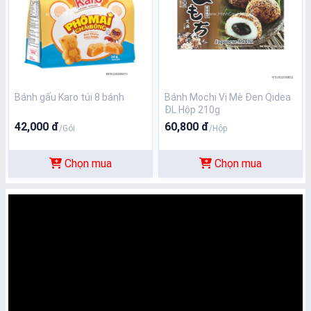
Bánh gấu Karo túi 8 bánh
Bánh Mochi Vị Mè Đen Qidea
ĐL Hộp 210g
42,000 đ
60,800 đ
/Gói
/Hộp
Chọn mua
Chọn mua