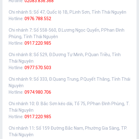
Hotline:
02083.836.368
Chi nhánh 5
:
Số 47, Quốc lộ 1B, P.Linh Sơn, Tỉnh Thái Nguyên
Hotline:
0976.788.552
Chi nhánh 7
:
Số 558-560, Đ.Lương Ngọc Quyến, P.Phan Đình
Phùng, Tỉnh Thái Nguyên
Hotline:
0917.220.985
Chi nhánh 8
:
Số 529, Đ.Dương Tự Minh, P.Quan Triều, Tỉnh
Thái Nguyên
Hotline:
0977.570.503
Chi nhánh 9
:
Số 333, Đ.Quang Trung, P.Quyết Thắng, Tỉnh Thái
Nguyên
Hotline:
0974.980.706
Chi nhánh 10
:
Đ. Bắc Sơn kéo dài, Tổ 75, P.Phan Đình Phùng, T.
Thái Nguyên
Hotline:
0917.220.985
Chi nhánh 11
:
Số 159 Đường Bắc Nam, Phường Gia Sàng, TP.
Thái Nguyên