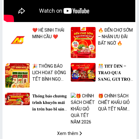
❤️ HỆ SINH THÁI
🔥 ĐẾN CHỢ SỚM
MINH CẦU ❤️
– NHẬN ƯU ĐÃI
BẤT NGỜ 🔥
🎉 THÔNG BÁO
🎊 𝐓𝐄̂́𝐓 Đ𝐄̂́𝐍 –
LỊCH HOẠT ĐỘNG
𝐓𝐑𝐀𝐎 𝐐𝐔𝐀̀
TẾT BÍNH NGỌ
𝐒𝐀𝐍𝐆, 𝐆𝐔̛̉𝐈 𝐓𝐑𝐎̣𝐍
2026 🎉
𝐓𝐀̂𝐌 𝐘́ 🎊
𝐓𝐡𝐨̂𝐧𝐠 𝐛𝐚́𝐨 𝐜𝐡𝐮̛𝐨̛𝐧𝐠
🎁 CHÍNH SÁCH
𝐭𝐫𝐢̀𝐧𝐡 𝐤𝐡𝐮𝐲𝐞̂́𝐧 𝐦𝐚̃𝐢
CHIẾT KHẤU GIỎ
𝐢𝐧 𝐭𝐫𝐞̂𝐧 𝐛𝐚𝐨 𝐛𝐢̀ 𝐬𝐚̉𝐧
QUÀ TẾT NĂM
𝐩𝐡𝐚̂̉𝐦 𝐌𝐀̀𝐍𝐆 𝐁𝐎̣𝐂
2026
𝐓𝐇𝐔̛̣𝐂 𝐏𝐇𝐀̂̉𝐌
𝐏𝐕𝐂 𝐌𝐈𝐂𝐀
Xem thêm