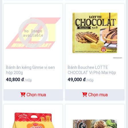
Bánh ăn kiêng Ginnie vị sen
Bánh Bouchee LOTTE
hộp 200g
CHOCOLAT Vị Phô Mai Hộp
324G
40,800 đ
49,000 đ
/Hộp
/Hộp
Chọn mua
Chọn mua