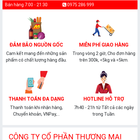
Bán hàng 7:00 - 21:30
0975 286 999
ĐẢM BẢO NGUỒN GỐC
MIỄN PHÍ GIAO HÀNG
Cam kết mang đến những sản
Trong vòng 2 giờ, Cho đơn hàng
phẩm có chất lượng hàng đầu.
trên 300k, <5kg và <5km.
THANH TOÁN ĐA DẠNG
HOTLINE HỖ TRỢ
Thanh toán khi nhận hàng,
7h40 - 21h từ Tất cả các ngày
Chuyển khoản, VNPay,...
trong Tuần.
CÔNG TY CỔ PHẦN THƯƠNG MẠI