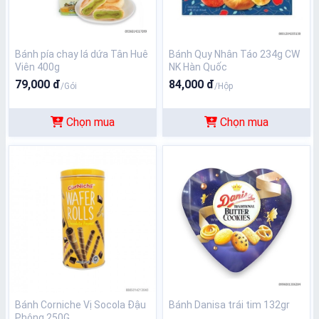
Bánh pía chay lá dứa Tân Huê
Bánh Quy Nhân Táo 234g CW
Viên 400g
NK Hàn Quốc
79,000 đ
84,000 đ
/Gói
/Hộp
Chọn mua
Chọn mua
Bánh Corniche Vị Socola Đậu
Bánh Danisa trái tim 132gr
Phộng 250G