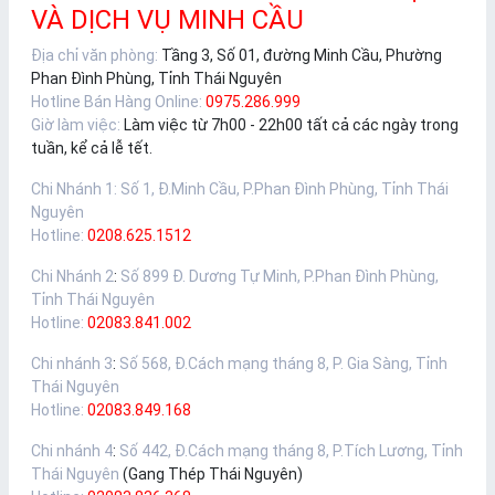
VÀ DỊCH VỤ MINH CẦU
Địa chỉ văn phòng:
Tầng 3, Số 01, đường Minh Cầu, Phường
Phan Đình Phùng, Tỉnh Thái Nguyên
Hotline Bán Hàng Online:
0975.286.999
Giờ làm việc:
Làm việc từ 7h00 - 22h00 tất cả các ngày trong
tuần, kể cả lễ tết.
Chi Nhánh 1
:
Số 1, Đ.Minh Cầu, P.Phan Đình Phùng, Tỉnh Thái
Nguyên
Hotline:
0208.625.1512
Chi Nhánh 2
:
Số 899 Đ. Dương Tự Minh, P.Phan Đình Phùng,
Tỉnh Thái Nguyên
Hotline:
02083.841.002
Chi nhánh 3
:
Số 568, Đ.Cách mạng tháng 8, P. Gia Sàng, Tỉnh
Thái Nguyên
Hotline:
02083.849.168
Chi nhánh 4
:
Số 442, Đ.Cách mạng tháng 8, P.Tích Lương, Tỉnh
Thái Nguyên
(Gang Thép Thái Nguyên)