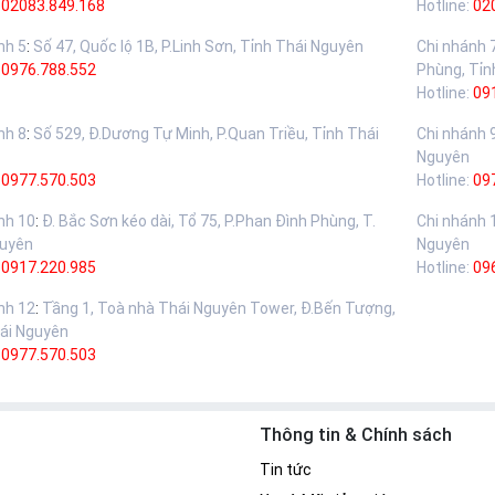
02083.849.168
Hotline:
02
nh 5
:
Số 47, Quốc lộ 1B, P.Linh Sơn, Tỉnh Thái Nguyên
Chi nhánh 
:
0976.788.552
Phùng, Tỉn
Hotline:
09
nh 8
:
Số 529, Đ.Dương Tự Minh, P.Quan Triều, Tỉnh Thái
Chi nhánh 
Nguyên
:
0977.570.503
Hotline:
09
nh 10
:
Đ. Bắc Sơn kéo dài, Tổ 75, P.Phan Đình Phùng, T.
Chi nhánh 
guyên
Nguyên
:
0917.220.985
Hotline:
09
nh 12
:
Tầng 1, Toà nhà Thái Nguyên Tower, Đ.Bến Tượng,
ái Nguyên
:
0977.570.503
Thông tin & Chính sách
Tin tức