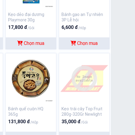
Kẹo dẻo đại dương
Bánh gạo an Tự nhiên
Playmore 30g
3P Lễ hội
17,800 đ
6,600 đ
/Gói
/Hộp
Chọn mua
Chọn mua
Bánh quế cuộn HQ
Kẹo trái cây Top Fruit
365g
280g-320Gr Newlight
131,800 đ
35,000 đ
/Hộp
/Gói