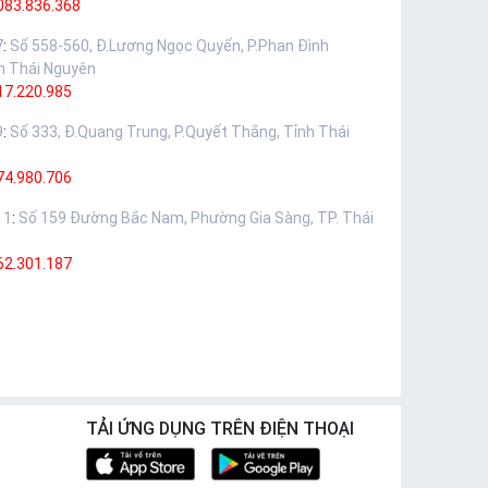
083.836.368
7
:
Số 558-560, Đ.Lương Ngọc Quyến, P.Phan Đình
h Thái Nguyên
17.220.985
9
:
Số 333, Đ.Quang Trung, P.Quyết Thắng, Tỉnh Thái
74.980.706
11
:
Số 159 Đường Bắc Nam, Phường Gia Sàng, TP. Thái
62.301.187
TẢI ỨNG DỤNG TRÊN ĐIỆN THOẠI