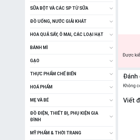
SỮA BỘT VÀ CÁC SP TỪ SỮA
ĐỒ UỐNG, NƯỚC GIẢI KHÁT
HOA QUẢ SẤY, Ô MAI, CÁC LOẠI HẠT
BÁNH MÌ
Được kiể
GẠO
THỰC PHẨM CHẾ BIẾN
Đánh 
Không c
HOÁ PHẨM
Viết 
MẸ VÀ BÉ
ĐỒ ĐIỆN, THIẾT BỊ, PHỤ KIỆN GIA
ĐÌNH
MỸ PHẨM & THỜI TRANG