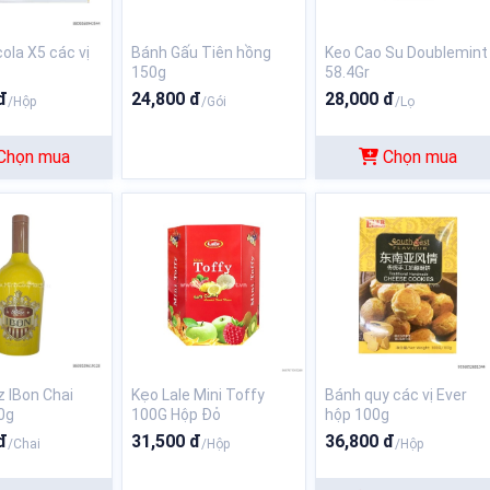
ola X5 các vị
Bánh Gấu Tiên hồng
Keo Cao Su Doublemint
150g
58.4Gr
đ
24,800 đ
28,000 đ
/Hộp
/Gói
/Lọ
Chọn mua
Chọn mua
z IBon Chai
Kẹo Lale Mini Toffy
Bánh quy các vị Ever
0g
100G Hộp Đỏ
hộp 100g
đ
31,500 đ
36,800 đ
/Chai
/Hộp
/Hộp