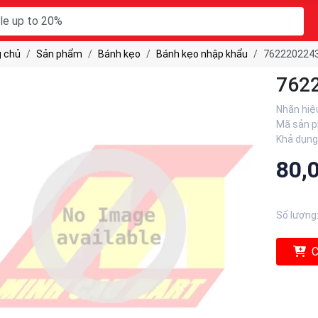
 chủ
Sản phẩm
Bánh kẹo
Bánh kẹo nhập khẩu
762220224
762
Nhãn hiệ
Mã sản 
Khả dụng
80,
Số lượng
C