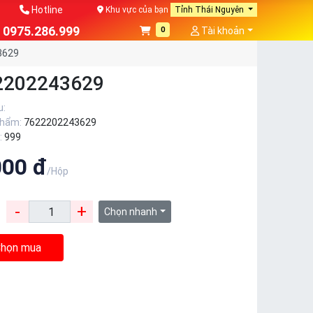
Hotline
Khu vực của bạn
Tỉnh Thái Nguyên
0975.286.999
0
Tài khoản
3629
2202243629
u:
phẩm:
7622202243629
:
999
000 đ
/Hộp
-
+
:
Chọn nhanh
họn mua