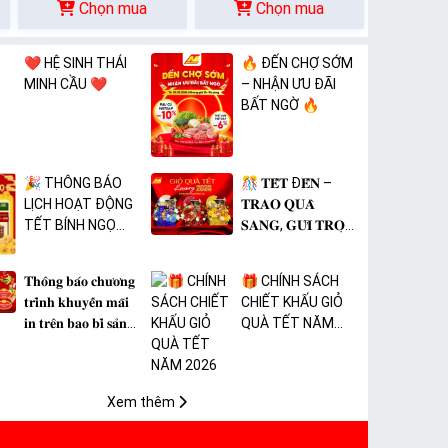
Chọn mua
Chọn mua
❤️ HỆ SINH THÁI
🔥 ĐẾN CHỢ SỚM
MINH CẦU ❤️
– NHẬN ƯU ĐÃI
BẤT NGỜ 🔥
🎉 THÔNG BÁO
🎊 𝐓𝐄̂́𝐓 Đ𝐄̂́𝐍 –
LỊCH HOẠT ĐỘNG
𝐓𝐑𝐀𝐎 𝐐𝐔𝐀̀
TẾT BÍNH NGỌ
𝐒𝐀𝐍𝐆, 𝐆𝐔̛̉𝐈 𝐓𝐑𝐎̣𝐍
2026 🎉
𝐓𝐀̂𝐌 𝐘́ 🎊
𝐓𝐡𝐨̂𝐧𝐠 𝐛𝐚́𝐨 𝐜𝐡𝐮̛𝐨̛𝐧𝐠
🎁 CHÍNH SÁCH
𝐭𝐫𝐢̀𝐧𝐡 𝐤𝐡𝐮𝐲𝐞̂́𝐧 𝐦𝐚̃𝐢
CHIẾT KHẤU GIỎ
𝐢𝐧 𝐭𝐫𝐞̂𝐧 𝐛𝐚𝐨 𝐛𝐢̀ 𝐬𝐚̉𝐧
QUÀ TẾT NĂM
𝐩𝐡𝐚̂̉𝐦 𝐌𝐀̀𝐍𝐆 𝐁𝐎̣𝐂
2026
𝐓𝐇𝐔̛̣𝐂 𝐏𝐇𝐀̂̉𝐌 𝐏𝐕𝐂
𝐌𝐈𝐂𝐀
Xem thêm