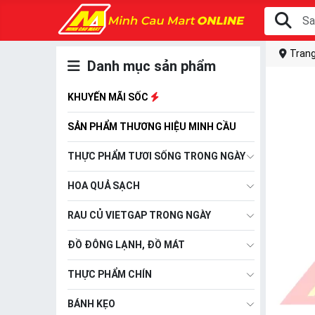
Trang
Danh mục sản phẩm
KHUYẾN MÃI SỐC
SẢN PHẨM THƯƠNG HIỆU MINH CẦU
THỰC PHẨM TƯƠI SỐNG TRONG NGÀY
HOA QUẢ SẠCH
RAU CỦ VIETGAP TRONG NGÀY
ĐỒ ĐÔNG LẠNH, ĐỒ MÁT
THỰC PHẨM CHÍN
BÁNH KẸO