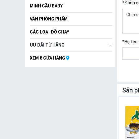
*
Đánh g
MINH CẦU BABY
VĂN PHÒNG PHẨM
CÁC LOẠI ĐỒ CHAY
*
Họ tên:
ƯU ĐÃI TỪ HÃNG
XEM 8 CỬA HÀNG
Sản p