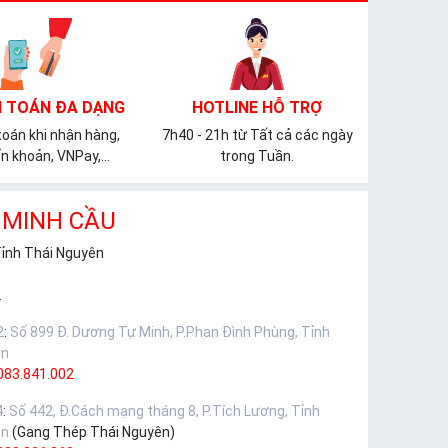
 TOÁN ĐA DẠNG
HOTLINE HỖ TRỢ
oán khi nhận hàng,
7h40 - 21h từ Tất cả các ngày
n khoản, VNPay,...
trong Tuần.
 MINH CẦU
Tỉnh Thái Nguyên
.
2
:
Số 899 Đ. Dương Tự Minh, P.Phan Đình Phùng, Tỉnh
ên
083.841.002
4
:
Số 442, Đ.Cách mạng tháng 8, P.Tích Lương, Tỉnh
ên
(Gang Thép Thái Nguyên)