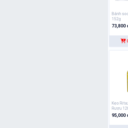
Bánh soc
152g
73,800 
Kẹo Rita
Rượu 12
95,000 