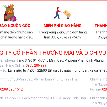
BẢO NGUỒN GỐC
MIỄN PHÍ GIAO HÀNG
THANH
 mang đến những sản
Trong vòng 2 giờ, Cho đơn hàng
Thanh t
chất lượng hàng đầu.
trên 300k, <5kg và <5km.
Chuyể
G TY CỔ PHẦN THƯƠNG MẠI VÀ DỊCH VỤ
 văn phòng:
Tầng 3, Số 01, đường Minh Cầu, Phường Phan Đình Phùng, 
 Bán Hàng Online:
0975.286.999
việc:
Làm việc từ 7h00 - 22h00 tất cả các ngày trong tuần, kể cả lễ tết
nh 1
:
Số 1, Đ.Minh Cầu, P.Phan Đình Phùng, Tỉnh Thái
Chi Nhánh 
Thái Nguy
0208.625.1512
Hotline:
02
nh 3
:
Số 568, Đ.Cách mạng tháng 8, P. Gia Sàng, Tỉnh Thái
Chi nhánh 
Thái Nguy