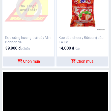
Kẹo cứng hương trái cây Mini
Kẹo dẻo cheery Bibica vị dâu
Bonbon 9G
140Gr
39,800 đ
14,000 đ
/Chiếc
/Gói
Chọn mua
Chọn mua