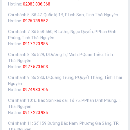
Hotline:
02083.836.368
Chi nhánh 5
:
Số 47, Quốc lộ 1B, P.Linh Sơn, Tỉnh Thái Nguyên
Hotline:
0976.788.552
Chi nhánh 7
:
Số 558-560, Đ.Lương Ngọc Quyến, P.Phan Đình
Phùng, Tỉnh Thái Nguyên
Hotline:
0917.220.985
Chi nhánh 8
:
Số 529, Đ.Dương Tự Minh, P.Quan Triều, Tỉnh
Thái Nguyên
Hotline:
0977.570.503
Chi nhánh 9
:
Số 333, Đ.Quang Trung, P.Quyết Thắng, Tỉnh Thái
Nguyên
Hotline:
0974.980.706
Chi nhánh 10
:
Đ. Bắc Sơn kéo dài, Tổ 75, P.Phan Đình Phùng, T.
Thái Nguyên
Hotline:
0917.220.985
Chi nhánh 11
:
Số 159 Đường Bắc Nam, Phường Gia Sàng, TP.
Thái Nguyên