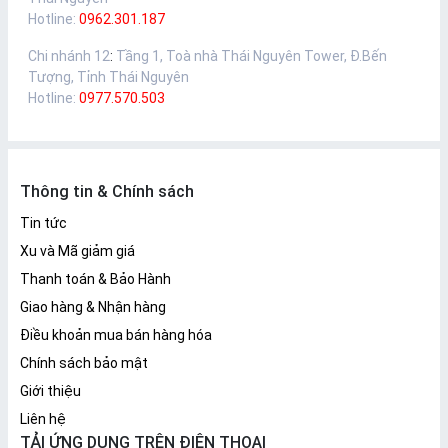
Hotline:
0962.301.187
Chi nhánh 12
:
Tầng 1, Toà nhà Thái Nguyên Tower, Đ.Bến
Tượng, Tỉnh Thái Nguyên
Hotline:
0977.570.503
Thông tin & Chính sách
Tin tức
Xu và Mã giảm giá
Thanh toán & Bảo Hành
Giao hàng & Nhận hàng
Điều khoản mua bán hàng hóa
Chính sách bảo mật
Giới thiệu
Liên hệ
TẢI ỨNG DỤNG TRÊN ĐIỆN THOẠI