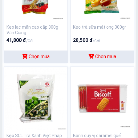
Kẹo lạc mặn cao cấp 300g
Kẹo trà sữa mật ong 300gr
Vân Giang
41,800 đ
28,500 đ
/Gói
/Gói
Chọn mua
Chọn mua
Kẹo SCL Trà Xanh Việt Pháp
Bánh quy vị caramel quế