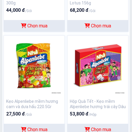
300g
Lotus 156g
44,000 đ
68,200 đ
/Gói
/Gói
Chọn mua
Chọn mua
Kẹo Alpenliebe mềm hương
Hộp Quà Tết - Kẹo mềm
cam và dưa hấu 220.5Gr
Alpenliebe hương trái cây Dâu
và Nho (Hộp 48 viên)
27,500 đ
53,800 đ
/Gói
/Hộp
Chọn mua
Chọn mua