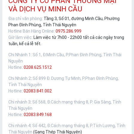
CÔNG TY CỔ PHẦN THƯƠNG MẠI
VÀ DỊCH VỤ MINH CẦU
Địa chỉ văn phòng:
Tầng 3, Số 01, đường Minh Cầu, Phường
Phan Đình Phùng, Tỉnh Thái Nguyên
Hotline Bán Hàng Online:
0975.286.999
Giờ làm việc:
Làm việc từ 7h00 - 22h00 tất cả các ngày trong
tuần, kể cả lễ tết.
Chi Nhánh 1
:
Số 1, Đ.Minh Cầu, P.Phan Đình Phùng, Tỉnh Thái
Nguyên
Hotline:
0208.625.1512
Chi Nhánh 2
:
Số 899 Đ. Dương Tự Minh, P.Phan Đình Phùng,
Tỉnh Thái Nguyên
Hotline:
02083.841.002
Chi nhánh 3
:
Số 568, Đ.Cách mạng tháng 8, P. Gia Sàng, Tỉnh
Thái Nguyên
Hotline:
02083.849.168
Chi nhánh 4
:
Số 442, Đ.Cách mạng tháng 8, P.Tích Lương, Tỉnh
Thái Nguyên
(Gang Thép Thái Nguyên)