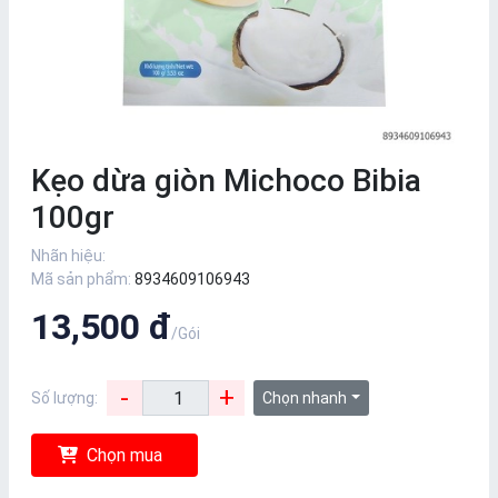
Kẹo dừa giòn Michoco Bibia
100gr
Nhãn hiệu:
Mã sản phẩm:
8934609106943
13,500 đ
/Gói
-
+
Số lượng:
Chọn nhanh
Chọn mua