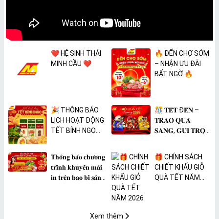
❤️ HỆ SINH THÁI
🔥 ĐẾN CHỢ SỚM
MINH CẦU ❤️
– NHẬN ƯU ĐÃI
BẤT NGỜ 🔥
🎉 THÔNG BÁO
🎊 𝐓𝐄̂́𝐓 Đ𝐄̂́𝐍 –
LỊCH HOẠT ĐỘNG
𝐓𝐑𝐀𝐎 𝐐𝐔𝐀̀
TẾT BÍNH NGỌ
𝐒𝐀𝐍𝐆, 𝐆𝐔̛̉𝐈 𝐓𝐑𝐎̣𝐍
2026 🎉
𝐓𝐀̂𝐌 𝐘́ 🎊
𝐓𝐡𝐨̂𝐧𝐠 𝐛𝐚́𝐨 𝐜𝐡𝐮̛𝐨̛𝐧𝐠
🎁 CHÍNH SÁCH
𝐭𝐫𝐢̀𝐧𝐡 𝐤𝐡𝐮𝐲𝐞̂́𝐧 𝐦𝐚̃𝐢
CHIẾT KHẤU GIỎ
𝐢𝐧 𝐭𝐫𝐞̂𝐧 𝐛𝐚𝐨 𝐛𝐢̀ 𝐬𝐚̉𝐧
QUÀ TẾT NĂM
𝐩𝐡𝐚̂̉𝐦 𝐌𝐀̀𝐍𝐆 𝐁𝐎̣𝐂
2026
𝐓𝐇𝐔̛̣𝐂 𝐏𝐇𝐀̂̉𝐌
𝐏𝐕𝐂 𝐌𝐈𝐂𝐀
Xem thêm