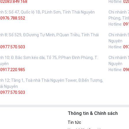
02083.849.168
Hotline:
02
nh 5
:
Số 47, Quốc lộ 1B, P.Linh Sơn, Tỉnh Thái Nguyên
Chi nhánh 
:
0976.788.552
Phùng, Tỉn
Hotline:
09
nh 8
:
Số 529, Đ.Dương Tự Minh, P.Quan Triều, Tỉnh Thái
Chi nhánh 
Nguyên
:
0977.570.503
Hotline:
09
nh 10
:
Đ. Bắc Sơn kéo dài, Tổ 75, P.Phan Đình Phùng, T.
Chi nhánh 
guyên
Nguyên
:
0917.220.985
Hotline:
09
nh 12
:
Tầng 1, Toà nhà Thái Nguyên Tower, Đ.Bến Tượng,
ái Nguyên
:
0977.570.503
Thông tin & Chính sách
Tin tức