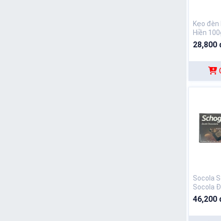
Kẹo đèn
Hiền 100
28,800 
Socola S
Socola 
46,200 