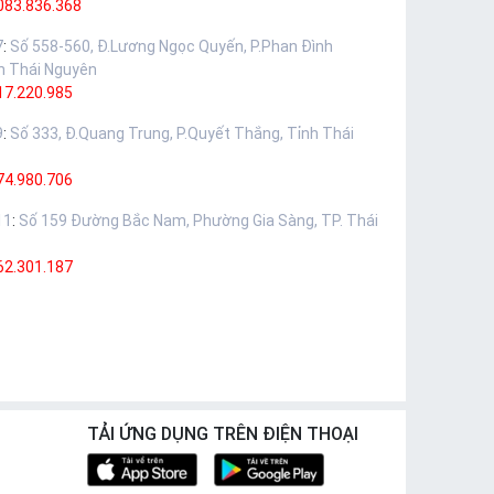
083.836.368
7
:
Số 558-560, Đ.Lương Ngọc Quyến, P.Phan Đình
h Thái Nguyên
17.220.985
9
:
Số 333, Đ.Quang Trung, P.Quyết Thắng, Tỉnh Thái
74.980.706
11
:
Số 159 Đường Bắc Nam, Phường Gia Sàng, TP. Thái
62.301.187
TẢI ỨNG DỤNG TRÊN ĐIỆN THOẠI