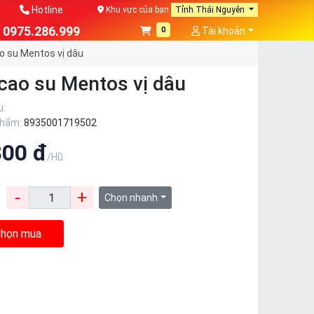
Hotline
Khu vực của bạn
Tỉnh Thái Nguyên
0975.286.999
0
Tài khoản
o su Mentos vị dâu
cao su Mentos vị dâu
u:
phẩm:
8935001719502
800 đ
/Hũ
-
+
:
Chọn nhanh
họn mua