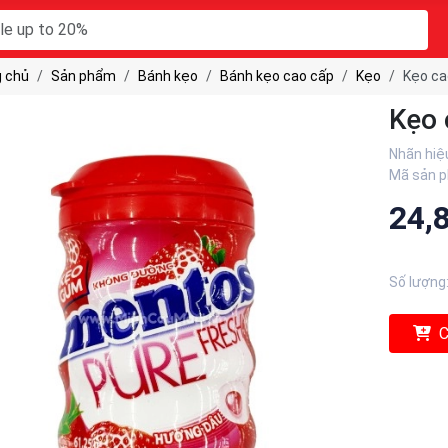
 chủ
Sản phẩm
Bánh kẹo
Bánh kẹo cao cấp
Kẹo
Kẹo ca
Kẹo 
Nhãn hiệ
Mã sản 
24,
Số lượng
C