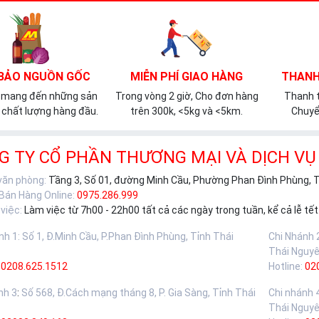
BẢO NGUỒN GỐC
MIỄN PHÍ GIAO HÀNG
THANH
 mang đến những sản
Trong vòng 2 giờ, Cho đơn hàng
Thanh t
chất lượng hàng đầu.
trên 300k, <5kg và <5km.
Chuyể
G TY CỔ PHẦN THƯƠNG MẠI VÀ DỊCH VỤ
 văn phòng:
Tầng 3, Số 01, đường Minh Cầu, Phường Phan Đình Phùng, 
 Bán Hàng Online:
0975.286.999
việc:
Làm việc từ 7h00 - 22h00 tất cả các ngày trong tuần, kể cả lễ tết
nh 1
:
Số 1, Đ.Minh Cầu, P.Phan Đình Phùng, Tỉnh Thái
Chi Nhánh 
Thái Nguy
0208.625.1512
Hotline:
02
nh 3
:
Số 568, Đ.Cách mạng tháng 8, P. Gia Sàng, Tỉnh Thái
Chi nhánh 
Thái Nguy