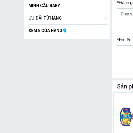
*
Đánh g
MINH CẦU BABY
ƯU ĐÃI TỪ HÃNG
XEM 8 CỬA HÀNG
*
Họ tên:
Sản p