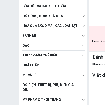
SỮA BỘT VÀ CÁC SP TỪ SỮA
ĐỒ UỐNG, NƯỚC GIẢI KHÁT
HOA QUẢ SẤY, Ô MAI, CÁC LOẠI HẠT
BÁNH MÌ
Được kiể
GẠO
THỰC PHẨM CHẾ BIẾN
Đánh 
Không c
HOÁ PHẨM
Viết 
MẸ VÀ BÉ
ĐỒ ĐIỆN, THIẾT BỊ, PHỤ KIỆN GIA
ĐÌNH
MỸ PHẨM & THỜI TRANG