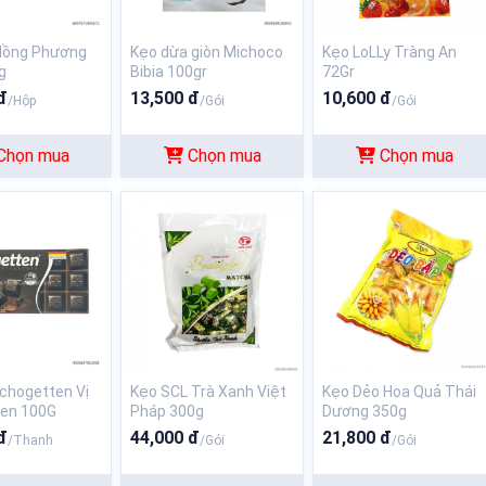
 lồng Phương
Kẹo dừa giòn Michoco
Kẹo LoLLy Tràng An
g
Bibia 100gr
72Gr
đ
13,500 đ
10,600 đ
/Hộp
/Gói
/Gói
Chọn mua
Chọn mua
Chọn mua
chogetten Vị
Kẹo SCL Trà Xanh Việt
Kẹo Dẻo Hoa Quả Thái
Đen 100G
Pháp 300g
Dương 350g
đ
44,000 đ
21,800 đ
/Thanh
/Gói
/Gói