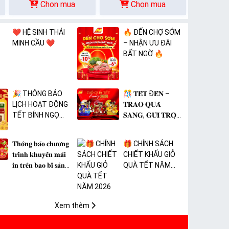
Chọn mua
Chọn mua
❤️ HỆ SINH THÁI
🔥 ĐẾN CHỢ SỚM
MINH CẦU ❤️
– NHẬN ƯU ĐÃI
BẤT NGỜ 🔥
🎉 THÔNG BÁO
🎊 𝐓𝐄̂́𝐓 Đ𝐄̂́𝐍 –
LỊCH HOẠT ĐỘNG
𝐓𝐑𝐀𝐎 𝐐𝐔𝐀̀
TẾT BÍNH NGỌ
𝐒𝐀𝐍𝐆, 𝐆𝐔̛̉𝐈 𝐓𝐑𝐎̣𝐍
2026 🎉
𝐓𝐀̂𝐌 𝐘́ 🎊
𝐓𝐡𝐨̂𝐧𝐠 𝐛𝐚́𝐨 𝐜𝐡𝐮̛𝐨̛𝐧𝐠
🎁 CHÍNH SÁCH
𝐭𝐫𝐢̀𝐧𝐡 𝐤𝐡𝐮𝐲𝐞̂́𝐧 𝐦𝐚̃𝐢
CHIẾT KHẤU GIỎ
𝐢𝐧 𝐭𝐫𝐞̂𝐧 𝐛𝐚𝐨 𝐛𝐢̀ 𝐬𝐚̉𝐧
QUÀ TẾT NĂM
𝐩𝐡𝐚̂̉𝐦 𝐌𝐀̀𝐍𝐆 𝐁𝐎̣𝐂
2026
𝐓𝐇𝐔̛̣𝐂 𝐏𝐇𝐀̂̉𝐌 𝐏𝐕𝐂
𝐌𝐈𝐂𝐀
Xem thêm