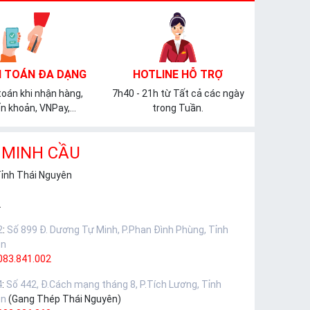
 TOÁN ĐA DẠNG
HOTLINE HỖ TRỢ
oán khi nhận hàng,
7h40 - 21h từ Tất cả các ngày
n khoản, VNPay,...
trong Tuần.
 MINH CẦU
Tỉnh Thái Nguyên
.
2
:
Số 899 Đ. Dương Tự Minh, P.Phan Đình Phùng, Tỉnh
ên
083.841.002
4
:
Số 442, Đ.Cách mạng tháng 8, P.Tích Lương, Tỉnh
ên
(Gang Thép Thái Nguyên)