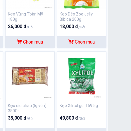
Kẹo Vừng Toàn Mỹ
Kẹo Dẻo Zoo Jelly
180g
Bibica 200g
26,000 đ
18,000 đ
/Gói
/Gói
Chọn mua
Chọn mua
Kẹo sìu châu (lọ vón)
Kẹo Xilitol gói 159.5g
380Gr
35,000 đ
49,800 đ
/Gói
/Gói