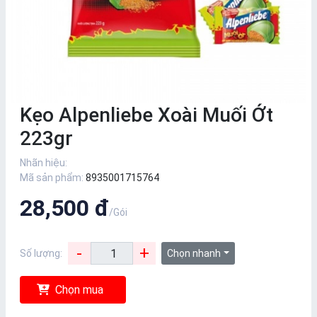
Kẹo Alpenliebe Xoài Muối Ớt
223gr
Nhãn hiệu:
Mã sản phẩm:
8935001715764
28,500 đ
/Gói
-
+
Số lượng:
Chọn nhanh
Chọn mua