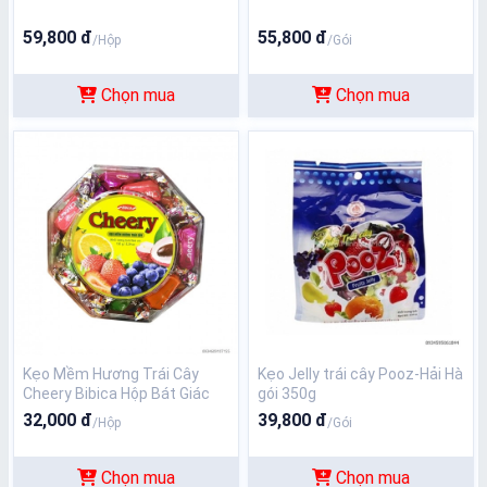
59,800 đ
55,800 đ
/Hộp
/Gói
Chọn mua
Chọn mua
Kẹo Mềm Hương Trái Cây
Kẹo Jelly trái cây Pooz-Hải Hà
Cheery Bibica Hộp Bát Giác
gói 350g
150g
32,000 đ
39,800 đ
/Hộp
/Gói
Chọn mua
Chọn mua