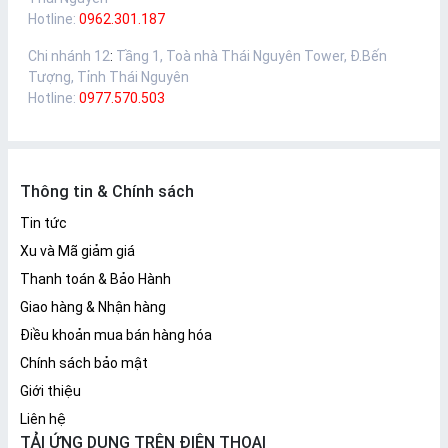
Hotline:
0962.301.187
Chi nhánh 12
:
Tầng 1, Toà nhà Thái Nguyên Tower, Đ.Bến
Tượng, Tỉnh Thái Nguyên
Hotline:
0977.570.503
Thông tin & Chính sách
Tin tức
Xu và Mã giảm giá
Thanh toán & Bảo Hành
Giao hàng & Nhận hàng
Điều khoản mua bán hàng hóa
Chính sách bảo mật
Giới thiệu
Liên hệ
TẢI ỨNG DỤNG TRÊN ĐIỆN THOẠI