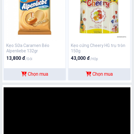
Kẹo Sữa Caramen Béo
Kẹo cứng Cheery HG trụ tròn
Alpenliebe 132gr
150g
13,800 đ
43,000 đ
/Gói
/Hộp
Chọn mua
Chọn mua