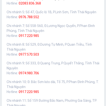
Hotline:
02083.836.368
Chi nhánh 5
:
Số 47, Quốc lộ 1B, P.Linh Sơn, Tỉnh Thái Nguyên
Hotline:
0976.788.552
Chi nhánh 7
:
Số 558-560, Đ.Lương Ngọc Quyến, P.Phan Đình
Phùng, Tỉnh Thái Nguyên
Hotline:
0917.220.985
Chi nhánh 8
:
Số 529, Đ.Dương Tự Minh, P.Quan Triều, Tỉnh
Thái Nguyên
Hotline:
0977.570.503
Chi nhánh 9
:
Số 333, Đ.Quang Trung, P.Quyết Thắng, Tỉnh Thái
Nguyên
Hotline:
0974.980.706
Chi nhánh 10
:
Đ. Bắc Sơn kéo dài, Tổ 75, P.Phan Đình Phùng, T.
Thái Nguyên
Hotline:
0917.220.985
Chi nhánh 11
:
Số 159 Đường Bắc Nam, Phường Gia Sàng, TP.
Thái Nguyên