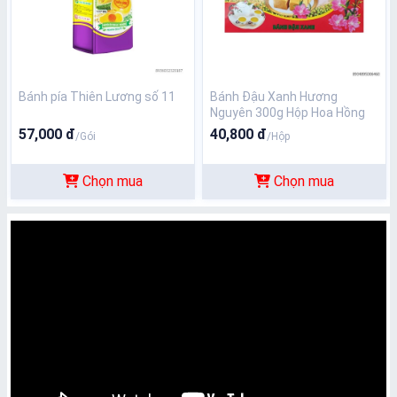
Bánh pía Thiên Lương số 11
Bánh Đậu Xanh Hương
Nguyên 300g Hộp Hoa Hồng
57,000 đ
40,800 đ
/Gói
/Hộp
Chọn mua
Chọn mua