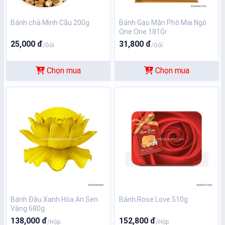
Bánh chả Minh Cầu 200g
Bánh Gạo Mặn Phô Mai Ngô
One One 181Gr
25,000 đ
31,800 đ
/Gói
/Gói
Chọn mua
Chọn mua
Bánh Đậu Xanh Hòa An Sen
Bánh Rose Love 510g
Vàng 680g
138,000 đ
152,800 đ
/Hộp
/Hộp