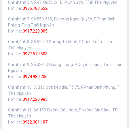
Chi nhánh 5
:
Số 47, Quốc lộ 1B, P.Linh Sơn, Tỉnh Thái Nguyên
Hotline:
0976.788.552
Chi nhánh 7
:
Số 558-560, Đ.Lương Ngọc Quyến, P.Phan Đình
Phùng, Tỉnh Thái Nguyên
Hotline:
0917.220.985
Chi nhánh 8
:
Số 529, Đ.Dương Tự Minh, P.Quan Triều, Tỉnh
Thái Nguyên
Hotline:
0977.570.503
Chi nhánh 9
:
Số 333, Đ.Quang Trung, P.Quyết Thắng, Tỉnh Thái
Nguyên
Hotline:
0974.980.706
Chi nhánh 10
:
Đ. Bắc Sơn kéo dài, Tổ 75, P.Phan Đình Phùng, T.
Thái Nguyên
Hotline:
0917.220.985
Chi nhánh 11
:
Số 159 Đường Bắc Nam, Phường Gia Sàng, TP.
Thái Nguyên
Hotline:
0962.301.187