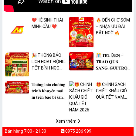
❤️ HỆ SINH THÁI
🔥 ĐẾN CHỢ SỚM
MINH CẦU ❤️
– NHẬN ƯU ĐÃI
BẤT NGỜ 🔥
🎉 THÔNG BÁO
🎊 𝐓𝐄̂́𝐓 Đ𝐄̂́𝐍 –
LỊCH HOẠT ĐỘNG
𝐓𝐑𝐀𝐎 𝐐𝐔𝐀̀
TẾT BÍNH NGỌ
𝐒𝐀𝐍𝐆, 𝐆𝐔̛̉𝐈 𝐓𝐑𝐎̣𝐍
2026 🎉
𝐓𝐀̂𝐌 𝐘́ 🎊
𝐓𝐡𝐨̂𝐧𝐠 𝐛𝐚́𝐨 𝐜𝐡𝐮̛𝐨̛𝐧𝐠
🎁 CHÍNH SÁCH
𝐭𝐫𝐢̀𝐧𝐡 𝐤𝐡𝐮𝐲𝐞̂́𝐧 𝐦𝐚̃𝐢
CHIẾT KHẤU GIỎ
𝐢𝐧 𝐭𝐫𝐞̂𝐧 𝐛𝐚𝐨 𝐛𝐢̀ 𝐬𝐚̉𝐧
QUÀ TẾT NĂM
𝐩𝐡𝐚̂̉𝐦 𝐌𝐀̀𝐍𝐆 𝐁𝐎̣𝐂
2026
𝐓𝐇𝐔̛̣𝐂 𝐏𝐇𝐀̂̉𝐌
𝐏𝐕𝐂 𝐌𝐈𝐂𝐀
Xem thêm
Bán hàng 7:00 - 21:30
0975 286 999