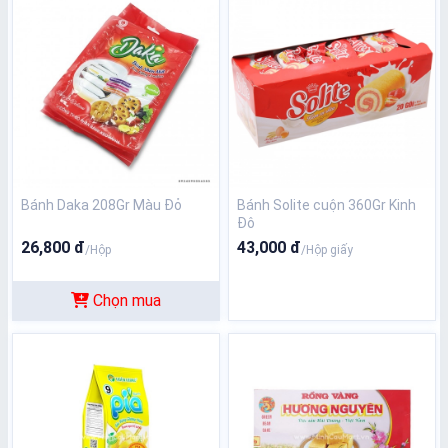
Bánh Daka 208Gr Màu Đỏ
Bánh Solite cuộn 360Gr Kinh
Đô
26,800 đ
43,000 đ
/Hộp
/Hộp giấy
Chọn mua