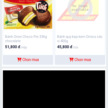
Bánh Orion Choco-Pie 336g
Bánh quy kẹp kem Omico các
chocolate
vị 400g
51,800 đ
45,800 đ
/Hộp
/Gói
Chọn mua
Chọn mua