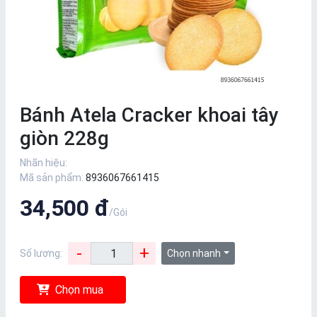
Bánh Atela Cracker khoai tây
giòn 228g
Nhãn hiệu:
Mã sản phẩm:
8936067661415
34,500 đ
/Gói
-
+
Số lượng:
Chọn nhanh
Chọn mua