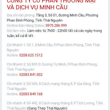
CÔNG TY CỔ PHẦN THƯƠNG MẠI
VÀ DỊCH VỤ MINH CẦU
Địa chỉ văn phòng:
Tầng 3, Số 01, đường Minh Cầu, Phường
Phan Đình Phùng, Tỉnh Thái Nguyên
Hotline Bán Hàng Online:
0975.286.999
Giờ làm việc:
Làm việc từ 7h00 - 22h00 tất cả các ngày trong
tuần, kể cả lễ tết.
Chi Nhánh 1
:
Số 1, Đ.Minh Cầu, P.Phan Đình Phùng, Tỉnh Thái
Nguyên
Hotline:
0208.625.1512
Chi Nhánh 2
:
Số 899 Đ. Dương Tự Minh, P.Phan Đình Phùng,
Tỉnh Thái Nguyên
Hotline:
02083.841.002
Chi nhánh 3
:
Số 568, Đ.Cách mạng tháng 8, P. Gia Sàng, Tỉnh
Thái Nguyên
Hotline:
02083.849.168
Chi nhánh 4
:
Số 442, Đ.Cách mạng tháng 8, P.Tích Lương, Tỉnh
Thái Nguyên
(Gang Thép Thái Nguyên)