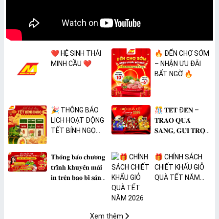
❤️ HỆ SINH THÁI
🔥 ĐẾN CHỢ SỚM
MINH CẦU ❤️
– NHẬN ƯU ĐÃI
BẤT NGỜ 🔥
🎉 THÔNG BÁO
🎊 𝐓𝐄̂́𝐓 Đ𝐄̂́𝐍 –
LỊCH HOẠT ĐỘNG
𝐓𝐑𝐀𝐎 𝐐𝐔𝐀̀
TẾT BÍNH NGỌ
𝐒𝐀𝐍𝐆, 𝐆𝐔̛̉𝐈 𝐓𝐑𝐎̣𝐍
2026 🎉
𝐓𝐀̂𝐌 𝐘́ 🎊
𝐓𝐡𝐨̂𝐧𝐠 𝐛𝐚́𝐨 𝐜𝐡𝐮̛𝐨̛𝐧𝐠
🎁 CHÍNH SÁCH
𝐭𝐫𝐢̀𝐧𝐡 𝐤𝐡𝐮𝐲𝐞̂́𝐧 𝐦𝐚̃𝐢
CHIẾT KHẤU GIỎ
𝐢𝐧 𝐭𝐫𝐞̂𝐧 𝐛𝐚𝐨 𝐛𝐢̀ 𝐬𝐚̉𝐧
QUÀ TẾT NĂM
𝐩𝐡𝐚̂̉𝐦 𝐌𝐀̀𝐍𝐆 𝐁𝐎̣𝐂
2026
𝐓𝐇𝐔̛̣𝐂 𝐏𝐇𝐀̂̉𝐌
𝐏𝐕𝐂 𝐌𝐈𝐂𝐀
Xem thêm