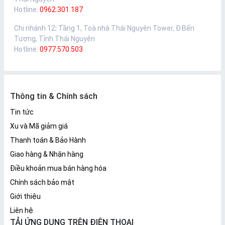
Hotline:
0962.301.187
Chi nhánh 12
:
Tầng 1, Toà nhà Thái Nguyên Tower, Đ.Bến
Tượng, Tỉnh Thái Nguyên
Hotline:
0977.570.503
Thông tin & Chính sách
Tin tức
Xu và Mã giảm giá
Thanh toán & Bảo Hành
Giao hàng & Nhận hàng
Điều khoản mua bán hàng hóa
Chính sách bảo mật
Giới thiệu
Liên hệ
TẢI ỨNG DỤNG TRÊN ĐIỆN THOẠI