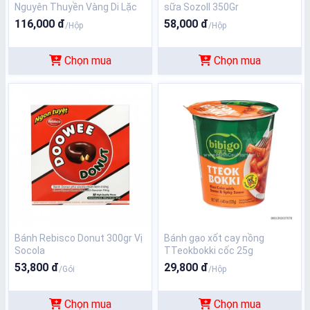
Nguyên Thuyền Vàng Di Lặc
sữa Sozoll 350Gr
116,000 đ
58,000 đ
/Hộp
/Hộp
Chọn mua
Chọn mua
Bánh Rebisco Donut 300gr Vị
Bánh gạo xốt cay nồng
Socola
TTeokbokki cốc 25g
53,800 đ
29,800 đ
/Gói
/Hộp
Chọn mua
Chọn mua