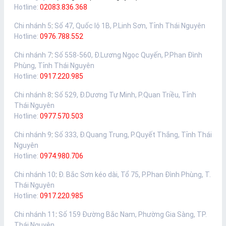
Hotline:
02083.836.368
Chi nhánh 5
:
Số 47, Quốc lộ 1B, P.Linh Sơn, Tỉnh Thái Nguyên
Hotline:
0976.788.552
Chi nhánh 7
:
Số 558-560, Đ.Lương Ngọc Quyến, P.Phan Đình
Phùng, Tỉnh Thái Nguyên
Hotline:
0917.220.985
Chi nhánh 8
:
Số 529, Đ.Dương Tự Minh, P.Quan Triều, Tỉnh
Thái Nguyên
Hotline:
0977.570.503
Chi nhánh 9
:
Số 333, Đ.Quang Trung, P.Quyết Thắng, Tỉnh Thái
Nguyên
Hotline:
0974.980.706
Chi nhánh 10
:
Đ. Bắc Sơn kéo dài, Tổ 75, P.Phan Đình Phùng, T.
Thái Nguyên
Hotline:
0917.220.985
Chi nhánh 11
:
Số 159 Đường Bắc Nam, Phường Gia Sàng, TP.
Thái Nguyên