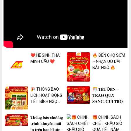
❤️ HỆ SINH THÁI
🔥 ĐẾN CHỢ SỚM
MINH CẦU ❤️
– NHẬN ƯU ĐÃI
BẤT NGỜ 🔥
🎉 THÔNG BÁO
🎊 𝐓𝐄̂́𝐓 Đ𝐄̂́𝐍 –
LỊCH HOẠT ĐỘNG
𝐓𝐑𝐀𝐎 𝐐𝐔𝐀̀
TẾT BÍNH NGỌ
𝐒𝐀𝐍𝐆, 𝐆𝐔̛̉𝐈 𝐓𝐑𝐎̣𝐍
2026 🎉
𝐓𝐀̂𝐌 𝐘́ 🎊
𝐓𝐡𝐨̂𝐧𝐠 𝐛𝐚́𝐨 𝐜𝐡𝐮̛𝐨̛𝐧𝐠
🎁 CHÍNH SÁCH
𝐭𝐫𝐢̀𝐧𝐡 𝐤𝐡𝐮𝐲𝐞̂́𝐧 𝐦𝐚̃𝐢
CHIẾT KHẤU GIỎ
𝐢𝐧 𝐭𝐫𝐞̂𝐧 𝐛𝐚𝐨 𝐛𝐢̀ 𝐬𝐚̉𝐧
QUÀ TẾT NĂM