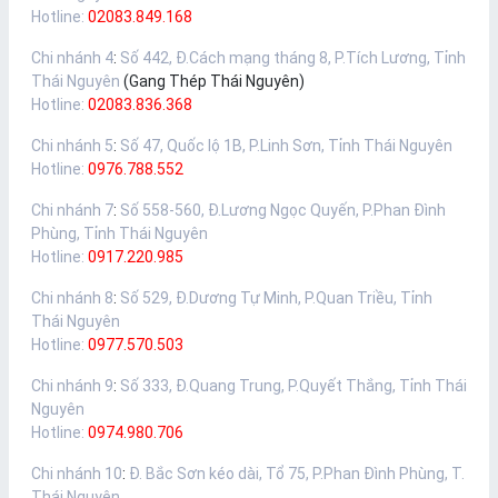
Hotline:
02083.849.168
Chi nhánh 4
:
Số 442, Đ.Cách mạng tháng 8, P.Tích Lương, Tỉnh
Thái Nguyên
(Gang Thép Thái Nguyên)
Hotline:
02083.836.368
Chi nhánh 5
:
Số 47, Quốc lộ 1B, P.Linh Sơn, Tỉnh Thái Nguyên
Hotline:
0976.788.552
Chi nhánh 7
:
Số 558-560, Đ.Lương Ngọc Quyến, P.Phan Đình
Phùng, Tỉnh Thái Nguyên
Hotline:
0917.220.985
Chi nhánh 8
:
Số 529, Đ.Dương Tự Minh, P.Quan Triều, Tỉnh
Thái Nguyên
Hotline:
0977.570.503
Chi nhánh 9
:
Số 333, Đ.Quang Trung, P.Quyết Thắng, Tỉnh Thái
Nguyên
Hotline:
0974.980.706
Chi nhánh 10
:
Đ. Bắc Sơn kéo dài, Tổ 75, P.Phan Đình Phùng, T.
Thái Nguyên