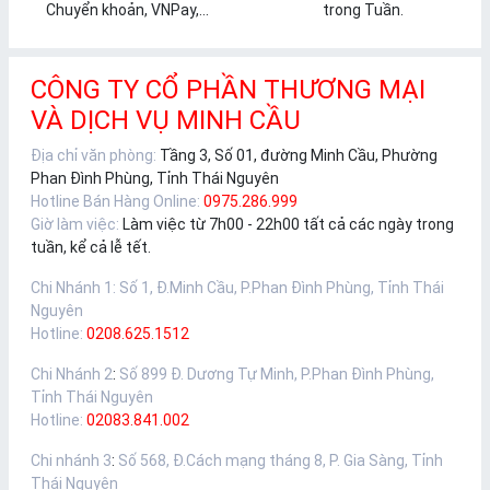
Chuyển khoản, VNPay,...
trong Tuần.
CÔNG TY CỔ PHẦN THƯƠNG MẠI
VÀ DỊCH VỤ MINH CẦU
Địa chỉ văn phòng:
Tầng 3, Số 01, đường Minh Cầu, Phường
Phan Đình Phùng, Tỉnh Thái Nguyên
Hotline Bán Hàng Online:
0975.286.999
Giờ làm việc:
Làm việc từ 7h00 - 22h00 tất cả các ngày trong
tuần, kể cả lễ tết.
Chi Nhánh 1
:
Số 1, Đ.Minh Cầu, P.Phan Đình Phùng, Tỉnh Thái
Nguyên
Hotline:
0208.625.1512
Chi Nhánh 2
:
Số 899 Đ. Dương Tự Minh, P.Phan Đình Phùng,
Tỉnh Thái Nguyên
Hotline:
02083.841.002
Chi nhánh 3
:
Số 568, Đ.Cách mạng tháng 8, P. Gia Sàng, Tỉnh
Thái Nguyên