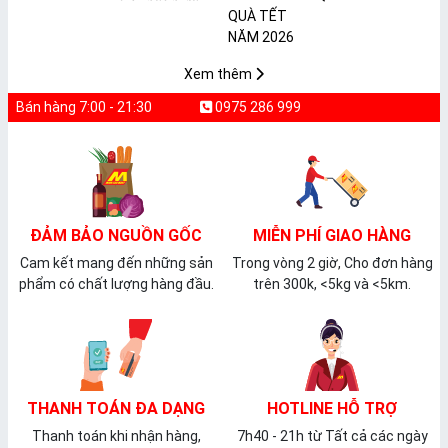
𝐩𝐡𝐚̂̉𝐦 𝐌𝐀̀𝐍𝐆 𝐁𝐎̣𝐂
2026
𝐓𝐇𝐔̛̣𝐂 𝐏𝐇𝐀̂̉𝐌
𝐏𝐕𝐂 𝐌𝐈𝐂𝐀
Xem thêm
Bán hàng 7:00 - 21:30
0975 286 999
ĐẢM BẢO NGUỒN GỐC
MIỄN PHÍ GIAO HÀNG
Cam kết mang đến những sản
Trong vòng 2 giờ, Cho đơn hàng
phẩm có chất lượng hàng đầu.
trên 300k, <5kg và <5km.
THANH TOÁN ĐA DẠNG
HOTLINE HỖ TRỢ
Thanh toán khi nhận hàng,
7h40 - 21h từ Tất cả các ngày