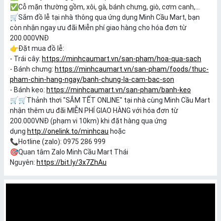
✅
Cỗ mặn thường gồm, xôi, gà, bánh chưng, giò, cơm canh,...
️🛒Sắm đồ lễ tại nhà thông qua ứng dụng Minh Cầu Mart, bạn
còn nhận ngay ưu đãi Miễn phí giao hàng cho hóa đơn từ
200.000VNĐ
👉Đặt mua đồ lễ:
- Trái cây:
https://minhcaumart.vn/san-pham/hoa-qua-sach
- Bánh chưng:
https://minhcaumart.vn/san-pham/foods/thuc-
pham-chin-hang-ngay/banh-chung-la-cam-bac-son
- Bánh kẹo:
https://minhcaumart.vn/san-pham/banh-keo
🛒🛒
Thảnh thơi "SẮM TẾT ONLINE" tại nhà cùng Minh Cầu Mart
nhận thêm ưu đãi MIỄN PHÍ GIAO HÀNG với hóa đơn từ
200.000VNĐ (phạm vi 10km) khi đặt hàng qua ứng
dụng
http://onelink.to/minhcau
hoặc
📞Hotline (zalo): 0975 286 999
🎯Quan tâm Zalo Minh Cầu Mart Thái
Nguyên:
https://bit.ly/3x7ZhAu