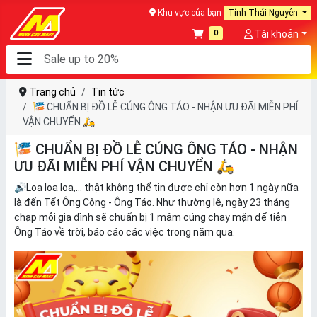
Khu vực của bạn
Tỉnh Thái Nguyên
0
Tài khoản
Trang chủ
Tin tức
🎏 CHUẨN BỊ ĐỒ LỄ CÚNG ÔNG TÁO - NHẬN ƯU ĐÃI MIỄN PHÍ
VẬN CHUYỂN 🛵
🎏 CHUẨN BỊ ĐỒ LỄ CÚNG ÔNG TÁO - NHẬN
ƯU ĐÃI MIỄN PHÍ VẬN CHUYỂN 🛵
🔊Loa loa loa,... thật không thể tin được chỉ còn hơn 1 ngày nữa
là đến Tết Ông Công - Ông Táo. Như thường lệ, ngày 23 tháng
chạp mỗi gia đình sẽ chuẩn bị 1 mâm cúng chay mặn để tiễn
Ông Táo về trời, báo cáo các việc trong năm qua.