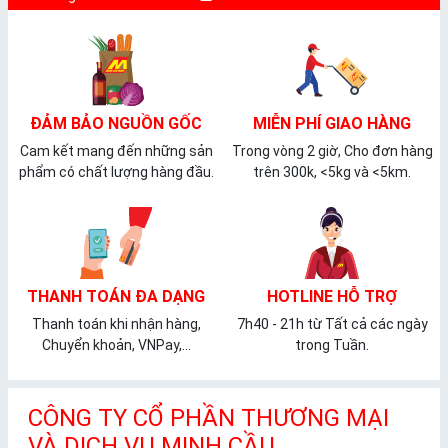
ĐẢM BẢO NGUỒN GỐC
MIỄN PHÍ GIAO HÀNG
Cam kết mang đến những sản
Trong vòng 2 giờ, Cho đơn hàng
phẩm có chất lượng hàng đầu.
trên 300k, <5kg và <5km.
THANH TOÁN ĐA DẠNG
HOTLINE HỖ TRỢ
Thanh toán khi nhận hàng,
7h40 - 21h từ Tất cả các ngày
Chuyển khoản, VNPay,...
trong Tuần.
CÔNG TY CỔ PHẦN THƯƠNG MẠI
VÀ DỊCH VỤ MINH CẦU