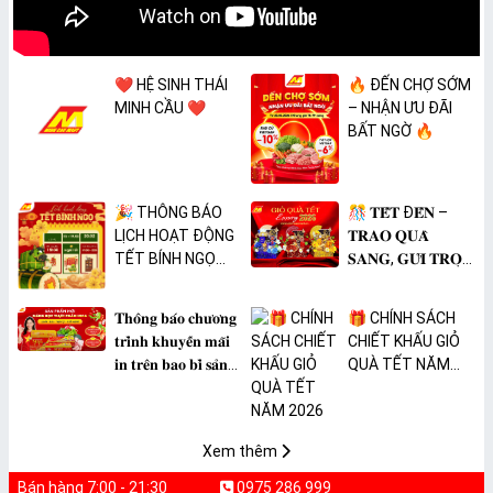
❤️ HỆ SINH THÁI
🔥 ĐẾN CHỢ SỚM
MINH CẦU ❤️
– NHẬN ƯU ĐÃI
BẤT NGỜ 🔥
🎉 THÔNG BÁO
🎊 𝐓𝐄̂́𝐓 Đ𝐄̂́𝐍 –
LỊCH HOẠT ĐỘNG
𝐓𝐑𝐀𝐎 𝐐𝐔𝐀̀
TẾT BÍNH NGỌ
𝐒𝐀𝐍𝐆, 𝐆𝐔̛̉𝐈 𝐓𝐑𝐎̣𝐍
2026 🎉
𝐓𝐀̂𝐌 𝐘́ 🎊
𝐓𝐡𝐨̂𝐧𝐠 𝐛𝐚́𝐨 𝐜𝐡𝐮̛𝐨̛𝐧𝐠
🎁 CHÍNH SÁCH
𝐭𝐫𝐢̀𝐧𝐡 𝐤𝐡𝐮𝐲𝐞̂́𝐧 𝐦𝐚̃𝐢
CHIẾT KHẤU GIỎ
𝐢𝐧 𝐭𝐫𝐞̂𝐧 𝐛𝐚𝐨 𝐛𝐢̀ 𝐬𝐚̉𝐧
QUÀ TẾT NĂM
𝐩𝐡𝐚̂̉𝐦 𝐌𝐀̀𝐍𝐆 𝐁𝐎̣𝐂
2026
𝐓𝐇𝐔̛̣𝐂 𝐏𝐇𝐀̂̉𝐌
𝐏𝐕𝐂 𝐌𝐈𝐂𝐀
Xem thêm
Bán hàng 7:00 - 21:30
0975 286 999