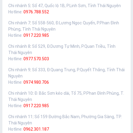
Chi nhánh 5
:
Số 47, Quốc lộ 1B, P.Linh Sơn, Tỉnh Thái Nguyên
Hotline:
0976.788.552
Chi nhánh 7
:
Số 558-560, Đ.Lương Ngọc Quyến, P.Phan Đình
Phùng, Tỉnh Thái Nguyên
Hotline:
0917.220.985
Chi nhánh 8
:
Số 529, Đ.Dương Tự Minh, P.Quan Triều, Tỉnh
Thái Nguyên
Hotline:
0977.570.503
Chi nhánh 9
:
Số 333, Đ.Quang Trung, P.Quyết Thắng, Tỉnh Thái
Nguyên
Hotline:
0974.980.706
Chi nhánh 10
:
Đ. Bắc Sơn kéo dài, Tổ 75, P.Phan Đình Phùng, T.
Thái Nguyên
Hotline:
0917.220.985
Chi nhánh 11
:
Số 159 Đường Bắc Nam, Phường Gia Sàng, TP.
Thái Nguyên
Hotline:
0962.301.187