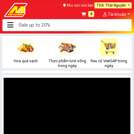
Khu vực của bạn
Tỉnh Thái Nguyên
0
Tài khoản
Hoa quả sạch
Thực phẩm tươi sống
Rau củ VietGAP trong
Đ
trong ngày
ngày